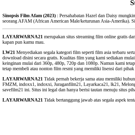
S
Sinopsis Film Afam (2023)
: Persahabatan Hazel dan Daisy mungkin
seorang AFAM (African American Male/keturunan Asia-Amerika). Si
LAYARWARNA21
merupakan situs streaming film online gratis d
kapan pun kamu mau.
LW21
Menyediakan segala kategori film seperti film asia terbaru sert
download disini secara gratis. Kualitas film yang kami sediakan mulai
keinginan mulai dari 360p, 480p, 720p dan 1080p. Namun kami tetap
tetap membeli atau nonton film resmi yang memiliki lisensi dari pihak 
LAYARWARNA21
Tidak pernah bekerja sama atau memiliki hubung
FMZM, indoxx1, indoxxi, Juraganfilm21, Layarkaca21, lk21, Melongfi
savefilm21 ini. Situs ini legal dan hanya berisi tautan menuju situs 
LAYARWARNA21
Tidak bertanggung jawab atas segala aspek tentan