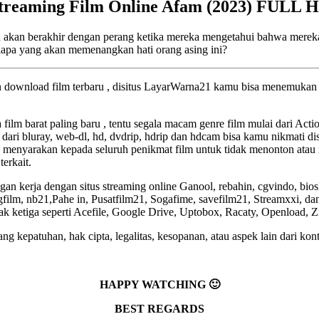
treaming Film Online Afam (2023) FULL 
 akan berakhir dengan perang ketika mereka mengetahui bahwa mereka
apa yang akan memenangkan hati orang asing ini?
an download film terbaru , disitus LayarWarna21 kamu bisa menemukan f
a film barat paling baru , tentu segala macam genre film mulai dari Act
 dari bluray, web-dl, hd, dvdrip, hdrip dan hdcam bisa kamu nikmati dis
 menyarakan kepada seluruh penikmat film untuk tidak menonton atau 
terkait.
an kerja dengan situs streaming online Ganool, rebahin, cgvindo, bio
lm, nb21,Pahe in, Pusatfilm21, Sogafime, savefilm21, Streamxxi, dan 
pihak ketiga seperti Acefile, Google Drive, Uptobox, Racaty, Openload, 
g kepatuhan, hak cipta, legalitas, kesopanan, atau aspek lain dari kont
HAPPY WATCHING 🙂
BEST REGARDS