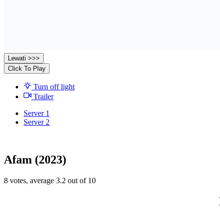
Lewati >>>
Click To Play
Turn off light
Trailer
Server 1
Server 2
Afam (2023)
8
votes, average
3.2
out of 10