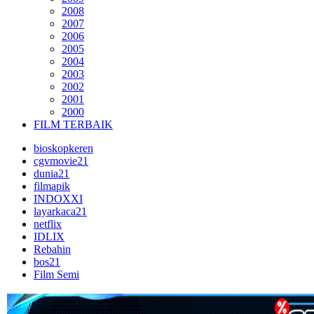
2008
2007
2006
2005
2004
2003
2002
2001
2000
FILM TERBAIK
bioskopkeren
cgvmovie21
dunia21
filmapik
INDOXXI
layarkaca21
netflix
IDLIX
Rebahin
bos21
Film Semi