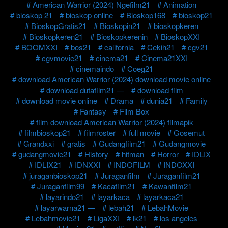
American Warrior (2024) Ngefilm21
Animation
bioskop 21
bioskop online
Bioskop168
bioskop21
BioskopGratis21
Bioskopin21
bioskopkeren
Bioskopkeren21
Bioskopkerenin
BioskopXXI
BOOMXXI
bos21
california
Cekih21
cgv21
cgvmovie21
cinema21
Cinema21XXI
cinemaindo
Coeg21
download American Warrior (2024) download movie online
download dutafilm21 —
download film
download movie online
Drama
dunia21
Family
Fantasy
Film Box
film download American Warrior (2024) filmapik
filmbioskop21
filmroster
full movie
Gosemut
Grandxxi
gratis
Gudangfilm21
Gudangmovie
gudangmovie21
History
hitman
Horror
IDLIX
IDLIX21
IDNXXI
INDOFILM
INDOXXI
juraganbioskop21
Juraganfilm
Juraganfilm21
Juraganfilm99
Kacafilm21
Kawanfilm21
layarindo21
layarkaca
layarkaca21
layarwarna21 —
lebah21
LebahMovie
Lebahmovie21
LigaXXI
lk21
los angeles