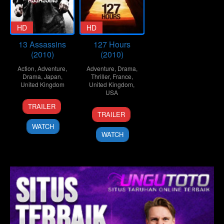
HD
HD
13 Assassins
127 Hours
(2010)
(2010)
Action
,
Adventure
,
Adventure
,
Drama
,
Drama
,
Japan
,
Thriller
,
France
,
United Kingdom
United Kingdom
,
USA
25
Takashi
TRAILER
12
Danny
Sep
Miike
TRAILER
Nov
Boyle
2010
WATCH
2010
WATCH