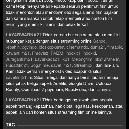
kami tetap menyarakan kepada seluruh penikmat film untuk
tidak menonton atau mendownload segala jenis film bajakan
dan kami sarankan untuk tetap membeli atau nonton film
resmi yang memiliki lisensi dari pihak terkait.
LAYARWARNA21
Tidak pernah bekerja sama atau memiliki
hubungan kerja dengan situs streaming online
Ganool
,
rebahin
,
cgvindo
,
bioskopkeren
,
cinemaindo
,
dunia21
,
filmapik
,
kawanfilm21
,
Fmoviez
,
FMZM
,
indoxx1
,
indoxxi
,
Juraganfilm21
,
Layarkaca21
,
lk21
,
Melongfilm
,
nb21
,
Pahe in
,
Pusatfilm21
,
Sogafime
,
savefilm21
,
Streamxxi
, dan lain-lain.
Kami tidak pernah meng-host video apapun di situs
savefilm21
ini. Situs ini legal dan hanya berisi tautan menuju
situs pihak ketiga seperti Acefile, Google Drive, Uptobox,
Racaty, Openload, Zippyshare, Rapidvideo, dan lainnya.
LAYARWARNA21
Tidak bertanggung jawab atas segala
aspek tentang kepatuhan, hak cipta, legalitas, kesopanan, atau
aspek lain dari konten situs streaming film online lainnya.
TAG