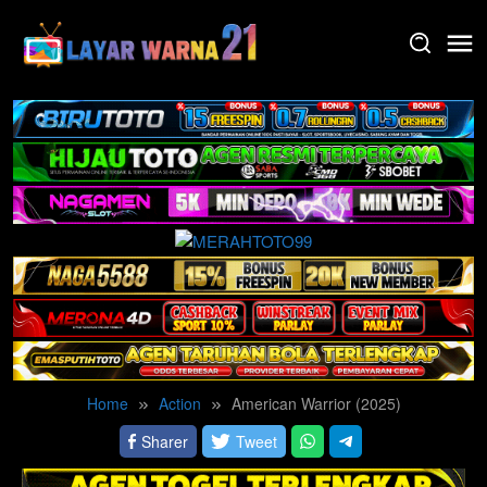
Skip
to
content
Home
Action
American Warrior (2025)
Sharer
Tweet