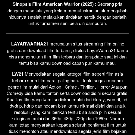
Sinopsis Film American Warrior (2025)
: Seorang pria
dengan masa lalu yang kelam memutuskan untuk mengubah
hidupnya setelah melakukan tindakan heroik dengan berlatih
untuk turnamen seni bela diri campuran.
LAYARWARNA21
merupakan situs streaming film online
gratis dan download film terbaru , disitus LayarWarna21 kamu
bisa menemukan film-film terbaru dan terupdate saat ini dan
tentu bisa kamu download kapan pun kamu mau.
LW21
Menyediakan segala kategori film seperti film asia
terbaru serta film barat paling baru , tentu segala macam
genre film mulai dari Action , Crime , Thriller , Horror Ataupun
Comedy bisa kamu tonton serta download disini secara gratis.
Kualitas film yang kami sediakan mulai dari bluray, web-dl, hd,
dvdrip, hdrip dan hdcam bisa kamu nikmati disini dan untuk
resolusi yang kami berikan tentu bisa anda pilih sesuai
keinginan mulai dari 360p, 480p, 720p dan 1080p. Namun
kami tetap menyarakan kepada seluruh penikmat film untuk
tidak menonton atau mendownload segala jenis film bajakan