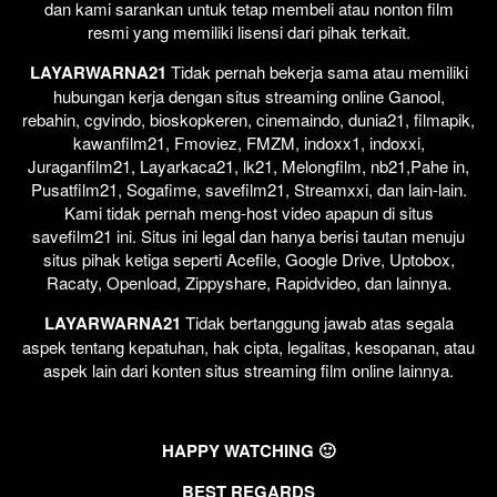
dan kami sarankan untuk tetap membeli atau nonton film
resmi yang memiliki lisensi dari pihak terkait.
LAYARWARNA21
Tidak pernah bekerja sama atau memiliki
hubungan kerja dengan situs streaming online Ganool,
rebahin, cgvindo, bioskopkeren, cinemaindo, dunia21, filmapik,
kawanfilm21, Fmoviez, FMZM, indoxx1, indoxxi,
Juraganfilm21, Layarkaca21, lk21, Melongfilm, nb21,Pahe in,
Pusatfilm21, Sogafime, savefilm21, Streamxxi, dan lain-lain.
Kami tidak pernah meng-host video apapun di situs
savefilm21 ini. Situs ini legal dan hanya berisi tautan menuju
situs pihak ketiga seperti Acefile, Google Drive, Uptobox,
Racaty, Openload, Zippyshare, Rapidvideo, dan lainnya.
LAYARWARNA21
Tidak bertanggung jawab atas segala
aspek tentang kepatuhan, hak cipta, legalitas, kesopanan, atau
aspek lain dari konten situs streaming film online lainnya.
HAPPY WATCHING 🙂
BEST REGARDS