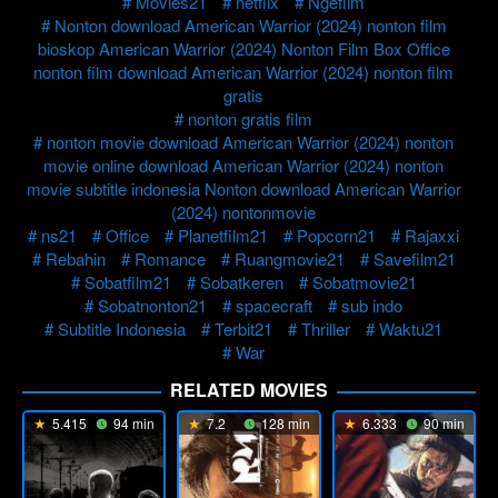
Movies21
netflix
Ngefilm
Nonton download American Warrior (2024) nonton film
bioskop American Warrior (2024) Nonton Film Box Office
nonton film download American Warrior (2024) nonton film
gratis
nonton gratis film
nonton movie download American Warrior (2024) nonton
movie online download American Warrior (2024) nonton
movie subtitle indonesia Nonton download American Warrior
(2024) nontonmovie
ns21
Office
Planetfilm21
Popcorn21
Rajaxxi
Rebahin
Romance
Ruangmovie21
Savefilm21
Sobatfilm21
Sobatkeren
Sobatmovie21
Sobatnonton21
spacecraft
sub indo
Subtitle Indonesia
Terbit21
Thriller
Waktu21
War
RELATED MOVIES
5.415
94 min
7.2
128 min
6.333
90 min