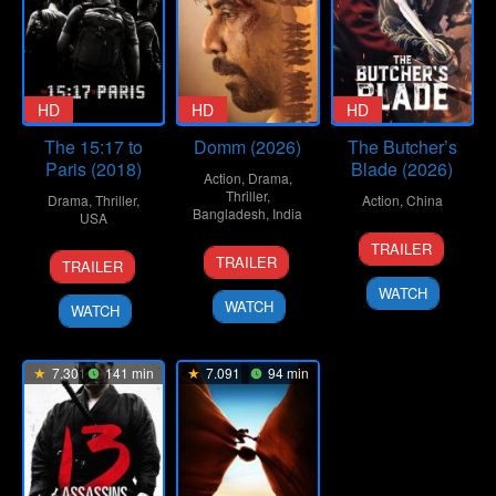
HD
HD
HD
The 15:17 to
Domm (2026)
The Butcher’s
Paris (2018)
Blade (2026)
Action
,
Drama
,
Thriller
,
Drama
,
Thriller
,
Action
,
China
Bangladesh
,
India
USA
8
Liu
TRAILER
21
Redoan
7
Clint
Jan
Wenpu
TRAILER
TRAILER
Mar
Rony
Feb
Eastwood
2026
WATCH
2026
2018
WATCH
WATCH
7.301
141 min
7.091
94 min