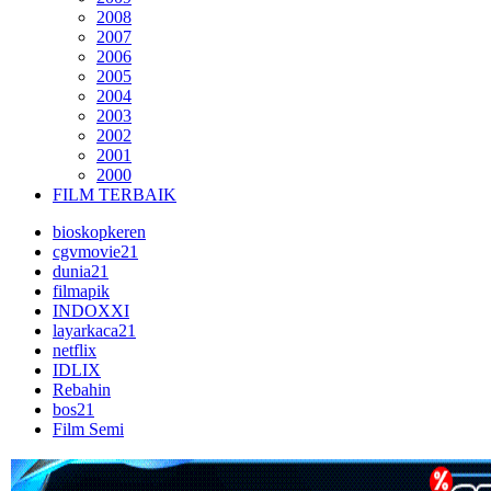
2008
2007
2006
2005
2004
2003
2002
2001
2000
FILM TERBAIK
bioskopkeren
cgvmovie21
dunia21
filmapik
INDOXXI
layarkaca21
netflix
IDLIX
Rebahin
bos21
Film Semi