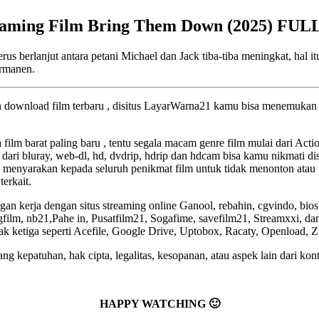
eaming Film Bring Them Down (2025) FUL
erus berlanjut antara petani Michael dan Jack tiba-tiba meningkat, ha
ermanen.
an download film terbaru , disitus LayarWarna21 kamu bisa menemukan f
a film barat paling baru , tentu segala macam genre film mulai dari Act
 dari bluray, web-dl, hd, dvdrip, hdrip dan hdcam bisa kamu nikmati dis
 menyarakan kepada seluruh penikmat film untuk tidak menonton atau 
terkait.
an kerja dengan situs streaming online Ganool, rebahin, cgvindo, bio
lm, nb21,Pahe in, Pusatfilm21, Sogafime, savefilm21, Streamxxi, dan 
pihak ketiga seperti Acefile, Google Drive, Uptobox, Racaty, Openload, 
g kepatuhan, hak cipta, legalitas, kesopanan, atau aspek lain dari kont
HAPPY WATCHING 🙂