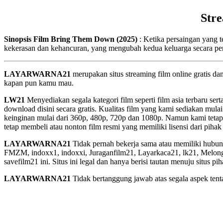
Str
Sinopsis Film Bring Them Down (2025)
: Ketika persaingan yang t
kekerasan dan kehancuran, yang mengubah kedua keluarga secara p
LAYARWARNA21
merupakan situs streaming film online gratis d
kapan pun kamu mau.
LW21
Menyediakan segala kategori film seperti film asia terbaru sert
download disini secara gratis. Kualitas film yang kami sediakan mulai
keinginan mulai dari 360p, 480p, 720p dan 1080p. Namun kami tetap
tetap membeli atau nonton film resmi yang memiliki lisensi dari pihak 
LAYARWARNA21
Tidak pernah bekerja sama atau memiliki hubung
FMZM, indoxx1, indoxxi, Juraganfilm21, Layarkaca21, lk21, Melongfi
savefilm21 ini. Situs ini legal dan hanya berisi tautan menuju situs 
LAYARWARNA21
Tidak bertanggung jawab atas segala aspek tentan