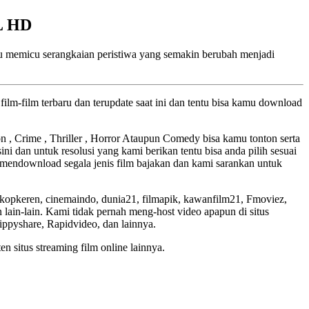
L HD
l itu memicu serangkaian peristiwa yang semakin berubah menjadi
ilm-film terbaru dan terupdate saat ini dan tentu bisa kamu download
ion , Crime , Thriller , Horror Ataupun Comedy bisa kamu tonton serta
ini dan untuk resolusi yang kami berikan tentu bisa anda pilih sesuai
mendownload segala jenis film bajakan dan kami sarankan untuk
skopkeren, cinemaindo, dunia21, filmapik, kawanfilm21, Fmoviez,
lain-lain. Kami tidak pernah meng-host video apapun di situs
Zippyshare, Rapidvideo, dan lainnya.
en situs streaming film online lainnya.