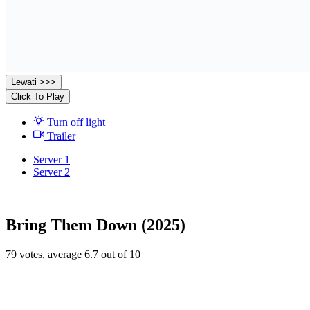
Lewati >>>
Click To Play
Turn off light
Trailer
Server 1
Server 2
Bring Them Down (2025)
79
votes, average
6.7
out of 10