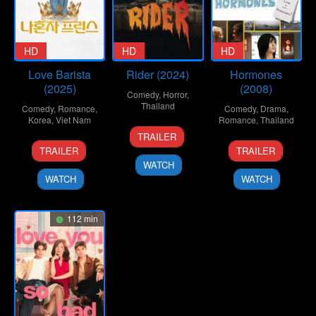
HD
HD
HD
Love Barista
Rider (2024)
Hormones
(2025)
(2008)
Comedy
,
Horror
,
Thailand
Comedy
,
Romance
,
Comedy
,
Drama
,
Korea
,
Viet Nam
Romance
,
Thailand
10
Nitivat
TRAILER
3
Kim
20
Songyos
Dec
Cholvanichsiri
TRAILER
TRAILER
Oct
Sung-
Mar
Sugmakana
2024
WATCH
2025
hoon
2008
WATCH
WATCH
112 min