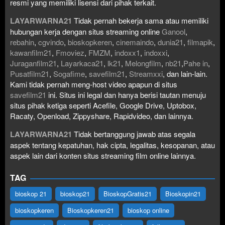
resmi yang memiliki lisensi dari pihak terkait.
LAYARWARNA21
Tidak pernah bekerja sama atau memiliki
hubungan kerja dengan situs streaming online
Ganool
,
rebahin
,
cgvindo
,
bioskopkeren
,
cinemaindo
,
dunia21
,
filmapik
,
kawanfilm21
,
Fmoviez
,
FMZM
,
indoxx1
,
indoxxi
,
Juraganfilm21
,
Layarkaca21
,
lk21
,
Melongfilm
,
nb21
,
Pahe in
,
Pusatfilm21
,
Sogafime
,
savefilm21
,
Streamxxi
, dan lain-lain.
Kami tidak pernah meng-host video apapun di situs
savefilm21
ini. Situs ini legal dan hanya berisi tautan menuju
situs pihak ketiga seperti Acefile, Google Drive, Uptobox,
Racaty, Openload, Zippyshare, Rapidvideo, dan lainnya.
LAYARWARNA21
Tidak bertanggung jawab atas segala
aspek tentang kepatuhan, hak cipta, legalitas, kesopanan, atau
aspek lain dari konten situs streaming film online lainnya.
TAG
bioskop 21
bioskop21
BioskopGratis21
Bioskopin21
bioskopkeren
Bioskopkeren21
bioskop online