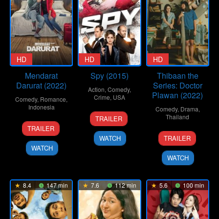
HD
HD
HD
Mendarat
Spy (2015)
Thibaan the
Darurat (2022)
Series: Doctor
Action
,
Comedy
,
Plawan (2022)
Crime
,
USA
Comedy
,
Romance
,
Indonesia
Comedy
,
Drama
,
6
Paul
Thailand
TRAILER
8
Pandji
May
Feig
TRAILER
10
Surasak
Sep
Pragiwaksono
2015
WATCH
TRAILER
Mar
Pongsorn
2022
WATCH
2022
WATCH
8.4
147 min
7.6
112 min
5.6
100 min