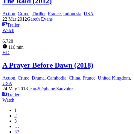
The Raid (2012)
Action
,
Crime
,
Thriller
,
France
,
Indonesia
,
USA
22 Mar 2012
Gareth Evans
Trailer
Watch
6.728
116 min
HD
A Prayer Before Dawn (2018)
Action
,
Crime
,
Drama
,
Cambodia
,
China
,
France
,
United Kingdom
,
USA
24 May 2018
Jean-Stéphane Sauvaire
Trailer
Watch
1
2
3
…
37