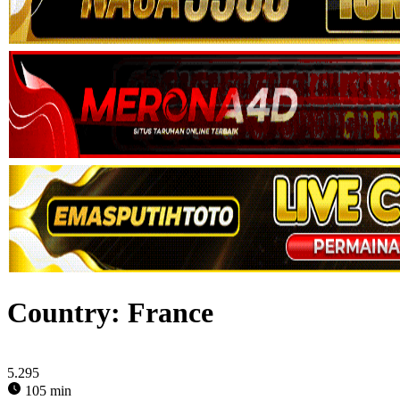
Country:
France
5.295
105 min