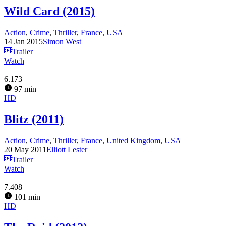
Wild Card (2015)
Action
,
Crime
,
Thriller
,
France
,
USA
14 Jan 2015
Simon West
Trailer
Watch
6.173
97 min
HD
Blitz (2011)
Action
,
Crime
,
Thriller
,
France
,
United Kingdom
,
USA
20 May 2011
Elliott Lester
Trailer
Watch
7.408
101 min
HD