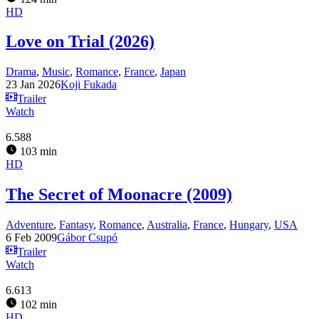
HD
Love on Trial (2026)
Drama
,
Music
,
Romance
,
France
,
Japan
23 Jan 2026
Koji Fukada
Trailer
Watch
6.588
103 min
HD
The Secret of Moonacre (2009)
Adventure
,
Fantasy
,
Romance
,
Australia
,
France
,
Hungary
,
USA
6 Feb 2009
Gábor Csupó
Trailer
Watch
6.613
102 min
HD