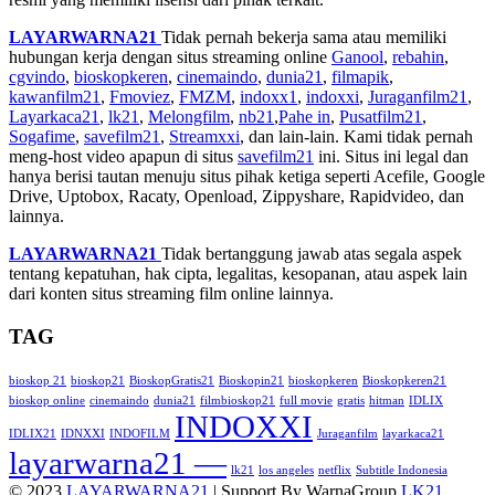
LAYARWARNA21
Tidak pernah bekerja sama atau memiliki
hubungan kerja dengan situs streaming online
Ganool
,
rebahin
,
cgvindo
,
bioskopkeren
,
cinemaindo
,
dunia21
,
filmapik
,
kawanfilm21
,
Fmoviez
,
FMZM
,
indoxx1
,
indoxxi
,
Juraganfilm21
,
Layarkaca21
,
lk21
,
Melongfilm
,
nb21
,
Pahe in
,
Pusatfilm21
,
Sogafime
,
savefilm21
,
Streamxxi
, dan lain-lain. Kami tidak pernah
meng-host video apapun di situs
savefilm21
ini. Situs ini legal dan
hanya berisi tautan menuju situs pihak ketiga seperti Acefile, Google
Drive, Uptobox, Racaty, Openload, Zippyshare, Rapidvideo, dan
lainnya.
LAYARWARNA21
Tidak bertanggung jawab atas segala aspek
tentang kepatuhan, hak cipta, legalitas, kesopanan, atau aspek lain
dari konten situs streaming film online lainnya.
TAG
bioskop 21
bioskop21
BioskopGratis21
Bioskopin21
bioskopkeren
Bioskopkeren21
bioskop online
cinemaindo
dunia21
filmbioskop21
full movie
gratis
hitman
IDLIX
INDOXXI
IDLIX21
IDNXXI
INDOFILM
Juraganfilm
layarkaca21
layarwarna21 —
lk21
los angeles
netflix
Subtitle Indonesia
© 2023
LAYARWARNA21
| Support By WarnaGroup
LK21