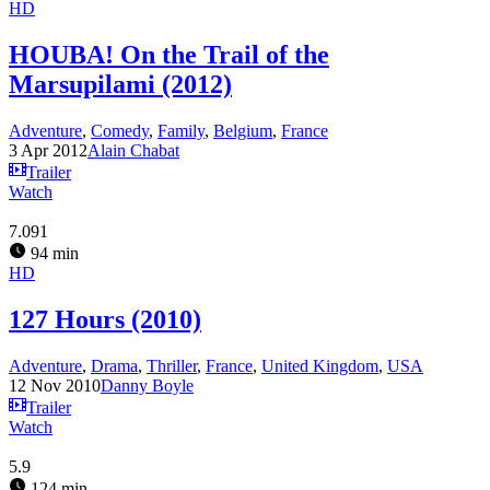
HD
HOUBA! On the Trail of the
Marsupilami (2012)
Adventure
,
Comedy
,
Family
,
Belgium
,
France
3 Apr 2012
Alain Chabat
Trailer
Watch
7.091
94 min
HD
127 Hours (2010)
Adventure
,
Drama
,
Thriller
,
France
,
United Kingdom
,
USA
12 Nov 2010
Danny Boyle
Trailer
Watch
5.9
124 min