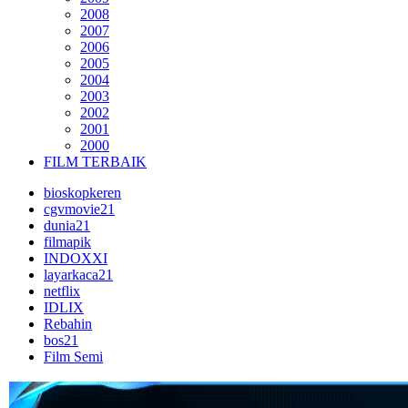
2008
2007
2006
2005
2004
2003
2002
2001
2000
FILM TERBAIK
bioskopkeren
cgvmovie21
dunia21
filmapik
INDOXXI
layarkaca21
netflix
IDLIX
Rebahin
bos21
Film Semi