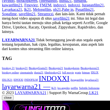
cgvindo
,
bioskopkeren
,
cinemaindo
,
dunia21
,
filmapik
,
kawanfilm21
,
Fmoviez
,
FMZM
,
indoxx1
,
indoxxi
,
Juraganfilm21
,
Layarkaca21
,
lk21
,
Melongfilm
,
nb21
,
Pahe in
,
Pusatfilm21
,
Sogafime
,
savefilm21
,
Streamxxi
, dan lain-lain. Kami tidak pernah
meng-host video apapun di situs
savefilm21
ini. Situs ini legal dan
hanya berisi tautan menuju situs pihak ketiga seperti Acefile, Google
Drive, Uptobox, Racaty, Openload, Zippyshare, Rapidvideo, dan
lainnya.
LAYARWARNA21
Tidak bertanggung jawab atas segala aspek
tentang kepatuhan, hak cipta, legalitas, kesopanan, atau aspek lain
dari konten situs streaming film online lainnya.
TAG
bioskop 21
bioskop21
BioskopGratis21
Bioskopin21
bioskopkeren
Bioskopkeren21
bioskop online
cinemaindo
dunia21
filmbioskop21
full movie
gratis
hitman
IDLIX
INDOXXI
IDLIX21
IDNXXI
INDOFILM
Juraganfilm
layarkaca21
layarwarna21 —
lk21
los angeles
netflix
Subtitle Indonesia
© 2023
LAYARWARNA21
| Support By WarnaGroup
LK21
close