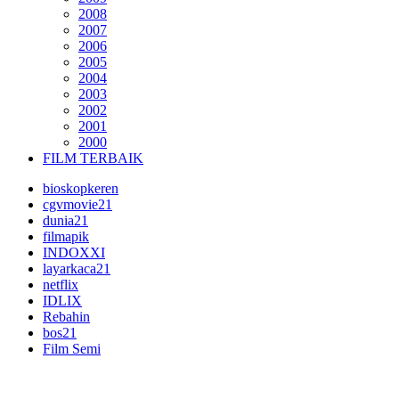
2008
2007
2006
2005
2004
2003
2002
2001
2000
FILM TERBAIK
bioskopkeren
cgvmovie21
dunia21
filmapik
INDOXXI
layarkaca21
netflix
IDLIX
Rebahin
bos21
Film Semi