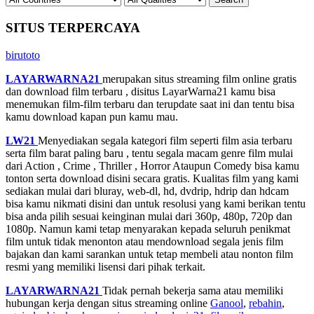
SITUS TERPERCAYA
birutoto
LAYARWARNA21
merupakan situs streaming film online gratis
dan download film terbaru , disitus LayarWarna21 kamu bisa
menemukan film-film terbaru dan terupdate saat ini dan tentu bisa
kamu download kapan pun kamu mau.
LW21
Menyediakan segala kategori film seperti film asia terbaru
serta film barat paling baru , tentu segala macam genre film mulai
dari Action , Crime , Thriller , Horror Ataupun Comedy bisa kamu
tonton serta download disini secara gratis. Kualitas film yang kami
sediakan mulai dari bluray, web-dl, hd, dvdrip, hdrip dan hdcam
bisa kamu nikmati disini dan untuk resolusi yang kami berikan tentu
bisa anda pilih sesuai keinginan mulai dari 360p, 480p, 720p dan
1080p. Namun kami tetap menyarakan kepada seluruh penikmat
film untuk tidak menonton atau mendownload segala jenis film
bajakan dan kami sarankan untuk tetap membeli atau nonton film
resmi yang memiliki lisensi dari pihak terkait.
LAYARWARNA21
Tidak pernah bekerja sama atau memiliki
hubungan kerja dengan situs streaming online
Ganool
,
rebahin
,