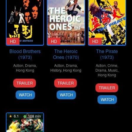
HD
HD
HD
Blood Brothers
The Heroic
The Pirate
(1973)
Ones (1970)
(1973)
Action
,
Drama
,
Action
,
Drama
,
Action
,
Crime
,
Hong Kong
History
,
Hong Kong
Drama
,
Music
,
Hong Kong
24
Chang
14
Chang
TRAILER
TRAILER
27
Wu
Feb
Cheh
Aug
Cheh
TRAILER
Jul
Ma
1973
1970
WATCH
WATCH
1973
WATCH
6.1
108 min