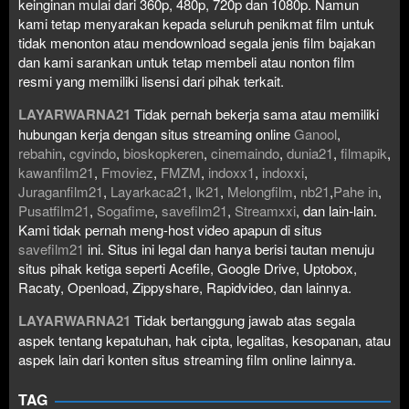
keinginan mulai dari 360p, 480p, 720p dan 1080p. Namun
kami tetap menyarakan kepada seluruh penikmat film untuk
tidak menonton atau mendownload segala jenis film bajakan
dan kami sarankan untuk tetap membeli atau nonton film
resmi yang memiliki lisensi dari pihak terkait.
LAYARWARNA21
Tidak pernah bekerja sama atau memiliki
hubungan kerja dengan situs streaming online
Ganool
,
rebahin
,
cgvindo
,
bioskopkeren
,
cinemaindo
,
dunia21
,
filmapik
,
kawanfilm21
,
Fmoviez
,
FMZM
,
indoxx1
,
indoxxi
,
Juraganfilm21
,
Layarkaca21
,
lk21
,
Melongfilm
,
nb21
,
Pahe in
,
Pusatfilm21
,
Sogafime
,
savefilm21
,
Streamxxi
, dan lain-lain.
Kami tidak pernah meng-host video apapun di situs
savefilm21
ini. Situs ini legal dan hanya berisi tautan menuju
situs pihak ketiga seperti Acefile, Google Drive, Uptobox,
Racaty, Openload, Zippyshare, Rapidvideo, dan lainnya.
LAYARWARNA21
Tidak bertanggung jawab atas segala
aspek tentang kepatuhan, hak cipta, legalitas, kesopanan, atau
aspek lain dari konten situs streaming film online lainnya.
TAG