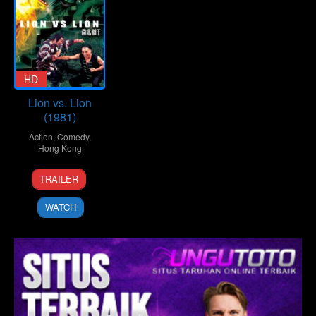
HD
Lion vs. Lion
(1981)
Action
,
Comedy
,
Hong Kong
19
Chin
TRAILER
Feb
Yuet-
1981
Sang
WATCH