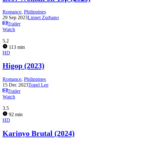
Romance
,
Philippines
29 Sep 2023
Linnet Zurbano
Trailer
Watch
5.2
113 min
HD
Higop (2023)
Romance
,
Philippines
15 Dec 2023
Topel Lee
Trailer
Watch
3.5
92 min
HD
Karinyo Brutal (2024)