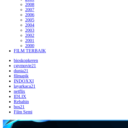
2008
2007
2006
2005
2004
2003
2002
2001
2000
FILM TERBAIK
bioskopkeren
cgvmovie21
dunia21
filmapik
INDOXXI
layarkaca21
netflix
IDLIX
Rebahin
bos21
Film Semi