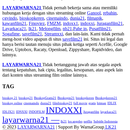
LAYARWARNA21
Tidak pernah bekerja sama atau memiliki
hubungan kerja dengan situs streaming online
Ganool
,
rebahin
,
cgvindo
,
bioskopkeren
,
cinemaindo
,
dunia21
,
filmapik
,
kawanfilm21
,
Fmoviez
,
FMZM
,
indoxx1
,
indoxxi
,
Juraganfilm21
,
Layarkaca21
,
lk21
,
Melongfilm
,
nb21
,
Pahe in
,
Pusatfilm21
,
Sogafime
,
savefilm21
,
Streamxxi
, dan lain-lain. Kami tidak pernah
meng-host video apapun di situs
savefilm21
ini. Situs ini legal dan
hanya berisi tautan menuju situs pihak ketiga seperti Acefile, Google
Drive, Uptobox, Racaty, Openload, Zippyshare, Rapidvideo, dan
lainnya.
LAYARWARNA21
Tidak bertanggung jawab atas segala aspek
tentang kepatuhan, hak cipta, legalitas, kesopanan, atau aspek lain
dari konten situs streaming film online lainnya.
TAG
bioskop 21
bioskop21
BioskopGratis21
Bioskopin21
bioskopkeren
Bioskopkeren21
bioskop online
cinemaindo
dunia21
filmbioskop21
full movie
gratis
hitman
IDLIX
INDOXXI
IDLIX21
IDNXXI
INDOFILM
Juraganfilm
layarkaca21
layarwarna21 —
lk21
los angeles
netflix
Subtitle Indonesia
© 2023
LAYARWARNA21
| Support By WarnaGroup
LK21