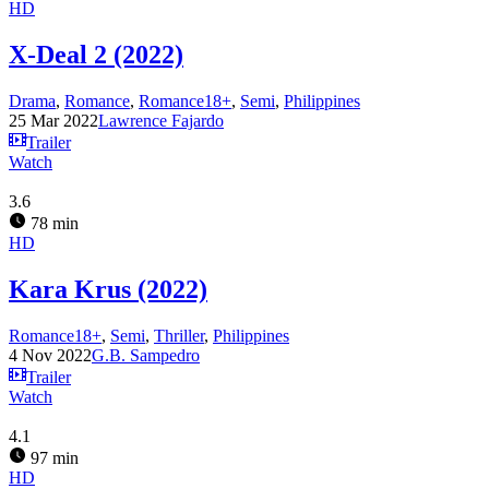
HD
X-Deal 2 (2022)
Drama
,
Romance
,
Romance18+
,
Semi
,
Philippines
25 Mar 2022
Lawrence Fajardo
Trailer
Watch
3.6
78 min
HD
Kara Krus (2022)
Romance18+
,
Semi
,
Thriller
,
Philippines
4 Nov 2022
G.B. Sampedro
Trailer
Watch
4.1
97 min
HD