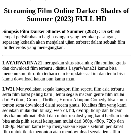
Streaming Film Online Darker Shades of
Summer (2023) FULL HD
Sinopsis Film Darker Shades of Summer (2023)
: Di sebuah
tempat peristirahatan bagi pasangan yang bertukar pasangan,
sepasang kekasih akan menjalani ujian terberat dalam sebuah film
thriller erotis yang menegangkan.
LAYARWARNA21
merupakan situs streaming film online gratis
dan download film terbaru , disitus LayarWarna21 kamu bisa
menemukan film-film terbaru dan terupdate saat ini dan tentu bisa
kamu download kapan pun kamu mau.
LW21
Menyediakan segala kategori film seperti film asia terbaru
serta film barat paling baru , tentu segala macam genre film mulai
dari Action , Crime , Thriller , Horror Ataupun Comedy bisa kamu
tonton serta download disini secara gratis. Kualitas film yang kami
sediakan mulai dari bluray, web-dl, hd, dvdrip, hdrip dan hdcam
bisa kamu nikmati disini dan untuk resolusi yang kami berikan tentu
bisa anda pilih sesuai keinginan mulai dari 360p, 480p, 720p dan
1080p. Namun kami tetap menyarakan kepada seluruh penikmat
film untuk tidak menonton atau mendownload segala jenis film