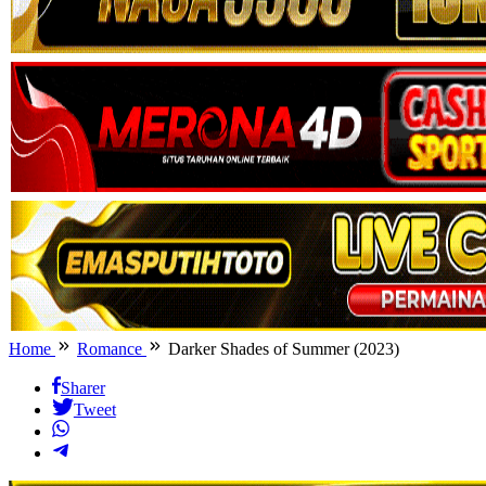
Home
Romance
Darker Shades of Summer (2023)
Sharer
Tweet