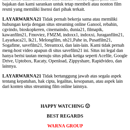
bajakan dan kami sarankan untuk tetap membeli atau nonton film
resmi yang memiliki lisensi dari pihak terkait.
LAYARWARNA21
Tidak pernah bekerja sama atau memiliki
hubungan kerja dengan situs streaming online Ganool, rebahin,
cgvindo, bioskopkeren, cinemaindo, dunia21, filmapik,
kawanfilm21, Fmoviez, FMZM, indoxx1, indoxxi, Juraganfilm21,
Layarkaca21, lk21, Melongfilm, nb21,Pahe in, Pusatfilm21,
Sogafime, savefilm21, Streamxxi, dan lain-lain. Kami tidak pernah
meng-host video apapun di situs savefilm21 ini. Situs ini legal dan
hanya berisi tautan menuju situs pihak ketiga seperti Acefile, Google
Drive, Uptobox, Racaty, Openload, Zippyshare, Rapidvideo, dan
lainnya.
LAYARWARNA21
Tidak bertanggung jawab atas segala aspek
tentang kepatuhan, hak cipta, legalitas, kesopanan, atau aspek lain
dari konten situs streaming film online lainnya.
HAPPY WATCHING 🙂
BEST REGARDS
WARNA GROUP