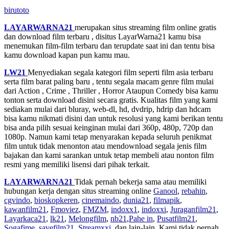
birutoto
LAYARWARNA21
merupakan situs streaming film online gratis
dan download film terbaru , disitus LayarWarna21 kamu bisa
menemukan film-film terbaru dan terupdate saat ini dan tentu bisa
kamu download kapan pun kamu mau.
LW21
Menyediakan segala kategori film seperti film asia terbaru
serta film barat paling baru , tentu segala macam genre film mulai
dari Action , Crime , Thriller , Horror Ataupun Comedy bisa kamu
tonton serta download disini secara gratis. Kualitas film yang kami
sediakan mulai dari bluray, web-dl, hd, dvdrip, hdrip dan hdcam
bisa kamu nikmati disini dan untuk resolusi yang kami berikan tentu
bisa anda pilih sesuai keinginan mulai dari 360p, 480p, 720p dan
1080p. Namun kami tetap menyarakan kepada seluruh penikmat
film untuk tidak menonton atau mendownload segala jenis film
bajakan dan kami sarankan untuk tetap membeli atau nonton film
resmi yang memiliki lisensi dari pihak terkait.
LAYARWARNA21
Tidak pernah bekerja sama atau memiliki
hubungan kerja dengan situs streaming online
Ganool
,
rebahin
,
cgvindo
,
bioskopkeren
,
cinemaindo
,
dunia21
,
filmapik
,
kawanfilm21
,
Fmoviez
,
FMZM
,
indoxx1
,
indoxxi
,
Juraganfilm21
,
Layarkaca21
,
lk21
,
Melongfilm
,
nb21
,
Pahe in
,
Pusatfilm21
,
Sogafime
,
savefilm21
,
Streamxxi
, dan lain-lain. Kami tidak pernah