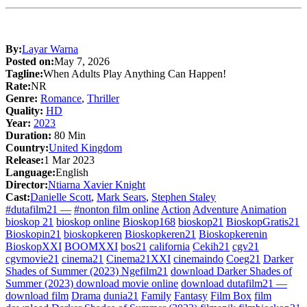
By:
Layar Warna
Posted on:
May 7, 2026
Tagline:
When Adults Play Anything Can Happen!
Rate:
NR
Genre:
Romance
,
Thriller
Quality:
HD
Year:
2023
Duration:
80 Min
Country:
United Kingdom
Release:
1 Mar 2023
Language:
English
Director:
Ntiarna Xavier Knight
Cast:
Danielle Scott
,
Mark Sears
,
Stephen Staley
#dutafilm21 —
#nonton film online
Action
Adventure
Animation
bioskop 21
bioskop online
Bioskop168
bioskop21
BioskopGratis21
Bioskopin21
bioskopkeren
Bioskopkeren21
Bioskopkerenin
BioskopXXI
BOOMXXI
bos21
california
Cekih21
cgv21
cgvmovie21
cinema21
Cinema21XXI
cinemaindo
Coeg21
Darker
Shades of Summer (2023) Ngefilm21
download Darker Shades of
Summer (2023) download movie online
download dutafilm21 —
download film
Drama
dunia21
Family
Fantasy
Film Box
film