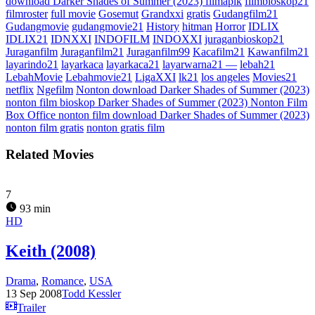
download Darker Shades of Summer (2023) filmapik
filmbioskop21
filmroster
full movie
Gosemut
Grandxxi
gratis
Gudangfilm21
Gudangmovie
gudangmovie21
History
hitman
Horror
IDLIX
IDLIX21
IDNXXI
INDOFILM
INDOXXI
juraganbioskop21
Juraganfilm
Juraganfilm21
Juraganfilm99
Kacafilm21
Kawanfilm21
layarindo21
layarkaca
layarkaca21
layarwarna21 —
lebah21
LebahMovie
Lebahmovie21
LigaXXI
lk21
los angeles
Movies21
netflix
Ngefilm
Nonton download Darker Shades of Summer (2023)
nonton film bioskop Darker Shades of Summer (2023) Nonton Film
Box Office nonton film download Darker Shades of Summer (2023)
nonton film gratis
nonton gratis film
Related Movies
7
93 min
HD
Keith (2008)
Drama
,
Romance
,
USA
13 Sep 2008
Todd Kessler
Trailer