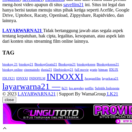
meng-host video apapun di situs
savefilm21
ini. Situs ini legal dan
hanya berisi tautan menuju situs pihak ketiga seperti Acefile, Google
Drive, Uptobox, Racaty, Openload, Zippyshare, Rapidvideo, dan
lainnya.
LAYARWARNA21
Tidak bertanggung jawab atas segala aspek
tentang kepatuhan, hak cipta, legalitas, kesopanan, atau aspek lain
dari konten situs streaming film online lainnya.
TAG
bioskop 21
bioskop21
BioskopGratis21
Bioskopin21
bioskopkeren
Bioskopkeren21
bioskop online
cinemaindo
dunia21
filmbioskop21
full movie
gratis
hitman
IDLIX
INDOXXI
IDLIX21
IDNXXI
INDOFILM
Juraganfilm
layarkaca21
layarwarna21 —
lk21
los angeles
netflix
Subtitle Indonesia
© 2023
LAYARWARNA21
| Support By WarnaGroup
LK21
close