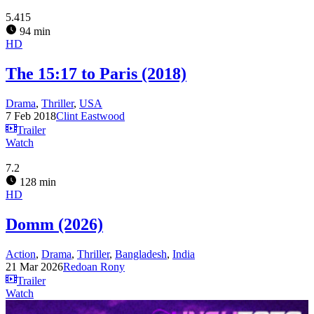
5.415
94 min
HD
The 15:17 to Paris (2018)
Drama
,
Thriller
,
USA
7 Feb 2018
Clint Eastwood
Trailer
Watch
7.2
128 min
HD
Domm (2026)
Action
,
Drama
,
Thriller
,
Bangladesh
,
India
21 Mar 2026
Redoan Rony
Trailer
Watch