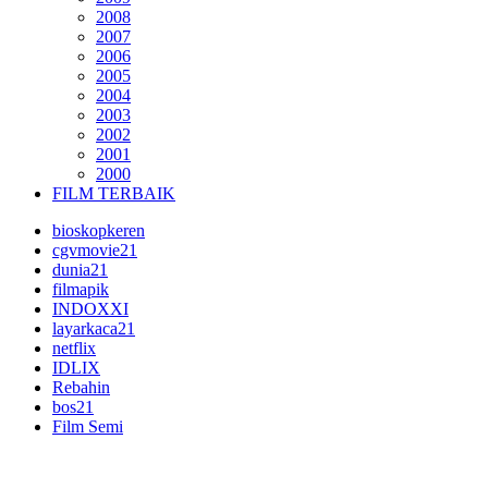
2008
2007
2006
2005
2004
2003
2002
2001
2000
FILM TERBAIK
bioskopkeren
cgvmovie21
dunia21
filmapik
INDOXXI
layarkaca21
netflix
IDLIX
Rebahin
bos21
Film Semi