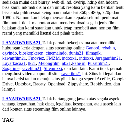
sediakan mulai dari bluray, web-dl, hd, dvdrip, hdrip dan hdcam
bisa kamu nikmati disini dan untuk resolusi yang kami berikan tentu
bisa anda pilih sesuai keinginan mulai dari 360p, 480p, 720p dan
1080p. Namun kami tetap menyarakan kepada seluruh penikmat
film untuk tidak menonton atau mendownload segala jenis film
bajakan dan kami sarankan untuk tetap membeli atau nonton film
resmi yang memiliki lisensi dari pihak terkait.
LAYARWARNA21
Tidak pernah bekerja sama atau memiliki
hubungan kerja dengan situs streaming online
Ganool
,
rebahin
,
cgvindo
,
bioskopkeren
,
cinemaindo
,
dunia21
,
filmapik
,
kawanfilm21
,
Fmoviez
,
FMZM
,
indoxx1
,
indoxxi
,
Juraganfilm21
,
Layarkaca21
,
lk21
,
Melongfilm
,
nb21
,
Pahe in
,
Pusatfilm21
,
Sogafime
,
savefilm21
,
Streamxxi
, dan lain-lain. Kami tidak pernah
meng-host video apapun di situs
savefilm21
ini. Situs ini legal dan
hanya berisi tautan menuju situs pihak ketiga seperti Acefile, Google
Drive, Uptobox, Racaty, Openload, Zippyshare, Rapidvideo, dan
lainnya.
LAYARWARNA21
Tidak bertanggung jawab atas segala aspek
tentang kepatuhan, hak cipta, legalitas, kesopanan, atau aspek lain
dari konten situs streaming film online lainnya.
TAG