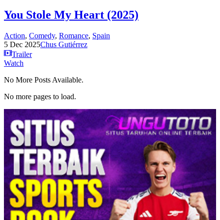
You Stole My Heart (2025)
Action
,
Comedy
,
Romance
,
Spain
5 Dec 2025
Chus Gutiérrez
Trailer
Watch
No More Posts Available.
No more pages to load.