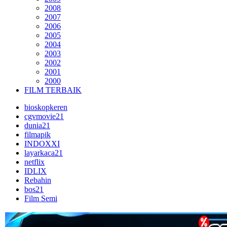
2008
2007
2006
2005
2004
2003
2002
2001
2000
FILM TERBAIK
bioskopkeren
cgvmovie21
dunia21
filmapik
INDOXXI
layarkaca21
netflix
IDLIX
Rebahin
bos21
Film Semi