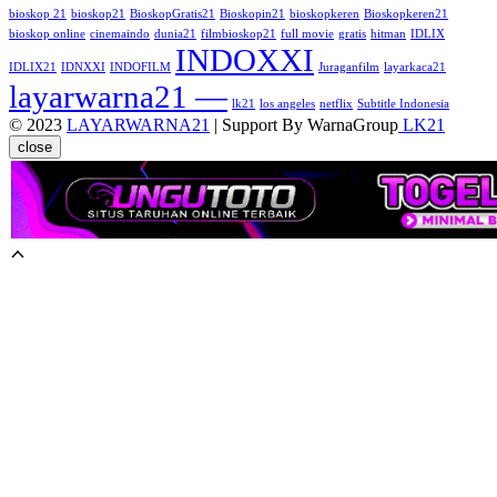
bioskop 21
bioskop21
BioskopGratis21
Bioskopin21
bioskopkeren
Bioskopkeren21
bioskop online
cinemaindo
dunia21
filmbioskop21
full movie
gratis
hitman
IDLIX
INDOXXI
IDLIX21
IDNXXI
INDOFILM
Juraganfilm
layarkaca21
layarwarna21 —
lk21
los angeles
netflix
Subtitle Indonesia
© 2023
LAYARWARNA21
| Support By WarnaGroup
LK21
close