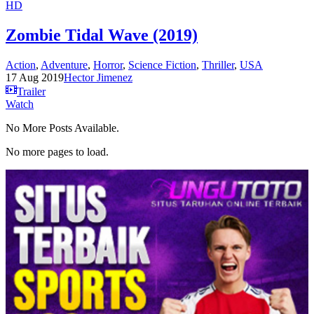
HD
Zombie Tidal Wave (2019)
Action
,
Adventure
,
Horror
,
Science Fiction
,
Thriller
,
USA
17 Aug 2019
Hector Jimenez
Trailer
Watch
No More Posts Available.
No more pages to load.