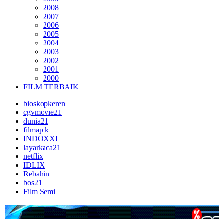
2008
2007
2006
2005
2004
2003
2002
2001
2000
FILM TERBAIK
bioskopkeren
cgvmovie21
dunia21
filmapik
INDOXXI
layarkaca21
netflix
IDLIX
Rebahin
bos21
Film Semi