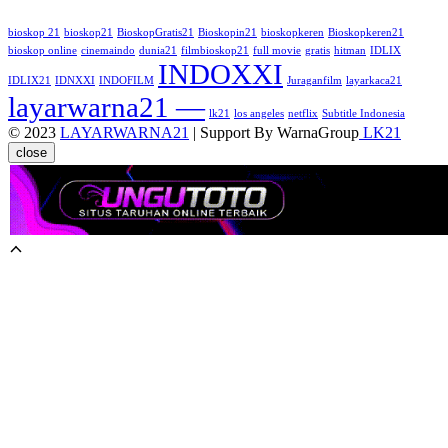
bioskop 21
bioskop21
BioskopGratis21
Bioskopin21
bioskopkeren
Bioskopkeren21
bioskop online
cinemaindo
dunia21
filmbioskop21
full movie
gratis
hitman
IDLIX
INDOXXI
IDLIX21
IDNXXI
INDOFILM
Juraganfilm
layarkaca21
layarwarna21 —
lk21
los angeles
netflix
Subtitle Indonesia
© 2023
LAYARWARNA21
| Support By WarnaGroup
LK21
close