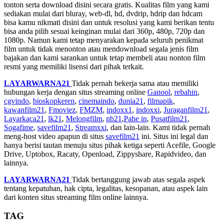
tonton serta download disini secara gratis. Kualitas film yang kami
sediakan mulai dari bluray, web-dl, hd, dvdrip, hdrip dan hdcam
bisa kamu nikmati disini dan untuk resolusi yang kami berikan tentu
bisa anda pilih sesuai keinginan mulai dari 360p, 480p, 720p dan
1080p. Namun kami tetap menyarakan kepada seluruh penikmat
film untuk tidak menonton atau mendownload segala jenis film
bajakan dan kami sarankan untuk tetap membeli atau nonton film
resmi yang memiliki lisensi dari pihak terkait.
LAYARWARNA21
Tidak pernah bekerja sama atau memiliki
hubungan kerja dengan situs streaming online
Ganool
,
rebahin
,
cgvindo
,
bioskopkeren
,
cinemaindo
,
dunia21
,
filmapik
,
kawanfilm21
,
Fmoviez
,
FMZM
,
indoxx1
,
indoxxi
,
Juraganfilm21
,
Layarkaca21
,
lk21
,
Melongfilm
,
nb21
,
Pahe in
,
Pusatfilm21
,
Sogafime
,
savefilm21
,
Streamxxi
, dan lain-lain. Kami tidak pernah
meng-host video apapun di situs
savefilm21
ini. Situs ini legal dan
hanya berisi tautan menuju situs pihak ketiga seperti Acefile, Google
Drive, Uptobox, Racaty, Openload, Zippyshare, Rapidvideo, dan
lainnya.
LAYARWARNA21
Tidak bertanggung jawab atas segala aspek
tentang kepatuhan, hak cipta, legalitas, kesopanan, atau aspek lain
dari konten situs streaming film online lainnya.
TAG