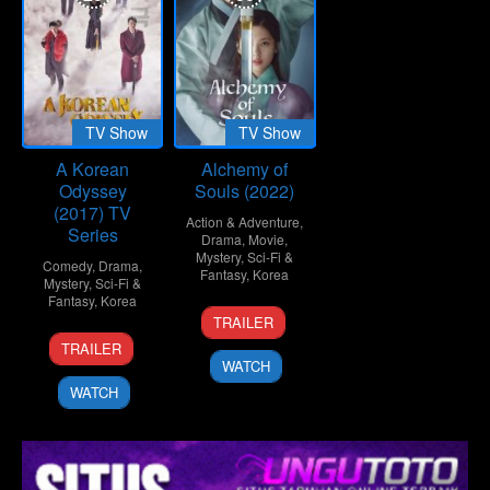
TV Show
TV Show
A Korean
Alchemy of
Odyssey
Souls (2022)
(2017) TV
Action & Adventure
,
Series
Drama
,
Movie
,
Mystery
,
Sci-Fi &
Comedy
,
Drama
,
Fantasy
,
Korea
Mystery
,
Sci-Fi &
Fantasy
,
Korea
18
Hong
TRAILER
Jun
Mi-
23
Hong
TRAILER
2022
ran
Dec
Mi-
WATCH
2017
ran
WATCH