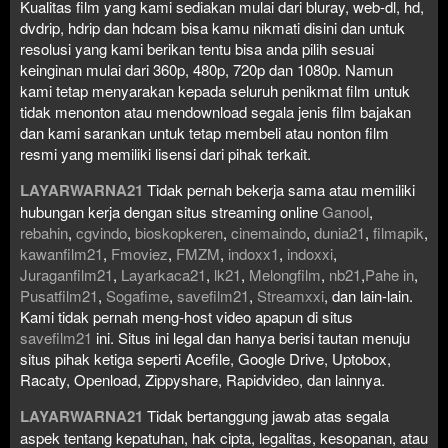
Kualitas film yang kami sediakan mulai dari bluray, web-dl, hd,
dvdrip, hdrip dan hdcam bisa kamu nikmati disini dan untuk
resolusi yang kami berikan tentu bisa anda pilih sesuai
keinginan mulai dari 360p, 480p, 720p dan 1080p. Namun
kami tetap menyarakan kepada seluruh penikmat film untuk
tidak menonton atau mendownload segala jenis film bajakan
dan kami sarankan untuk tetap membeli atau nonton film
resmi yang memiliki lisensi dari pihak terkait.
LAYARWARNA21
Tidak pernah bekerja sama atau memiliki
hubungan kerja dengan situs streaming online
Ganool
,
rebahin
,
cgvindo
,
bioskopkeren
,
cinemaindo
,
dunia21
,
filmapik
,
kawanfilm21
,
Fmoviez
,
FMZM
,
indoxx1
,
indoxxi
,
Juraganfilm21
,
Layarkaca21
,
lk21
,
Melongfilm
,
nb21
,
Pahe in
,
Pusatfilm21
,
Sogafime
,
savefilm21
,
Streamxxi
, dan lain-lain.
Kami tidak pernah meng-host video apapun di situs
savefilm21
ini. Situs ini legal dan hanya berisi tautan menuju
situs pihak ketiga seperti Acefile, Google Drive, Uptobox,
Racaty, Openload, Zippyshare, Rapidvideo, dan lainnya.
LAYARWARNA21
Tidak bertanggung jawab atas segala
aspek tentang kepatuhan, hak cipta, legalitas, kesopanan, atau