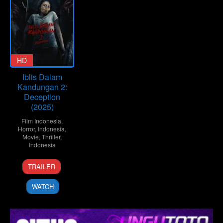
HD
Iblis Dalam
Kandungan 2:
Deception
(2025)
Film Indonesia
,
Horror
,
Indonesia
,
Movie
,
Thriller
,
Indonesia
26
Johansyah
TRAILER
Feb
Jumberan
2025
WATCH