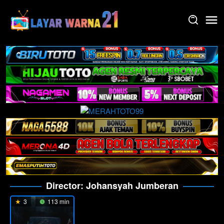
Skip
to
content
Director:
Johansyah Jumberan
3
113 min