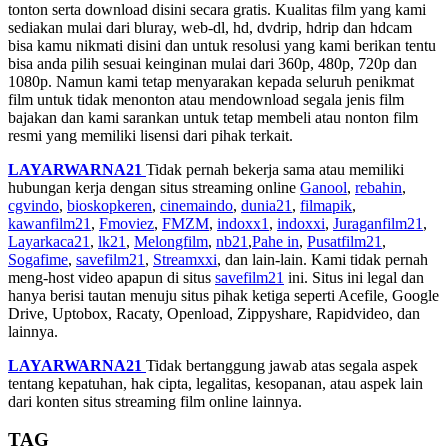
tonton serta download disini secara gratis. Kualitas film yang kami
sediakan mulai dari bluray, web-dl, hd, dvdrip, hdrip dan hdcam
bisa kamu nikmati disini dan untuk resolusi yang kami berikan tentu
bisa anda pilih sesuai keinginan mulai dari 360p, 480p, 720p dan
1080p. Namun kami tetap menyarakan kepada seluruh penikmat
film untuk tidak menonton atau mendownload segala jenis film
bajakan dan kami sarankan untuk tetap membeli atau nonton film
resmi yang memiliki lisensi dari pihak terkait.
LAYARWARNA21
Tidak pernah bekerja sama atau memiliki
hubungan kerja dengan situs streaming online
Ganool
,
rebahin
,
cgvindo
,
bioskopkeren
,
cinemaindo
,
dunia21
,
filmapik
,
kawanfilm21
,
Fmoviez
,
FMZM
,
indoxx1
,
indoxxi
,
Juraganfilm21
,
Layarkaca21
,
lk21
,
Melongfilm
,
nb21
,
Pahe in
,
Pusatfilm21
,
Sogafime
,
savefilm21
,
Streamxxi
, dan lain-lain. Kami tidak pernah
meng-host video apapun di situs
savefilm21
ini. Situs ini legal dan
hanya berisi tautan menuju situs pihak ketiga seperti Acefile, Google
Drive, Uptobox, Racaty, Openload, Zippyshare, Rapidvideo, dan
lainnya.
LAYARWARNA21
Tidak bertanggung jawab atas segala aspek
tentang kepatuhan, hak cipta, legalitas, kesopanan, atau aspek lain
dari konten situs streaming film online lainnya.
TAG