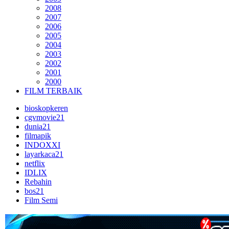
2008
2007
2006
2005
2004
2003
2002
2001
2000
FILM TERBAIK
bioskopkeren
cgvmovie21
dunia21
filmapik
INDOXXI
layarkaca21
netflix
IDLIX
Rebahin
bos21
Film Semi