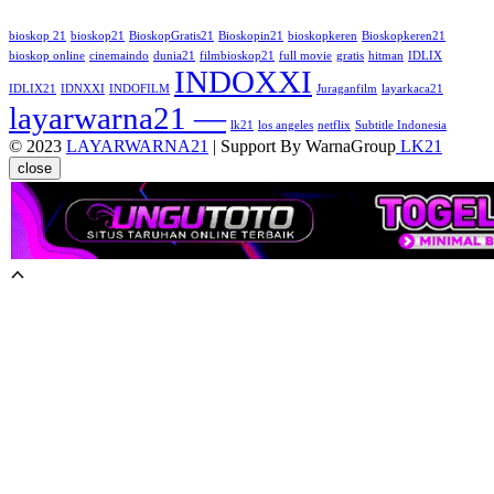
bioskop 21
bioskop21
BioskopGratis21
Bioskopin21
bioskopkeren
Bioskopkeren21
bioskop online
cinemaindo
dunia21
filmbioskop21
full movie
gratis
hitman
IDLIX
INDOXXI
IDLIX21
IDNXXI
INDOFILM
Juraganfilm
layarkaca21
layarwarna21 —
lk21
los angeles
netflix
Subtitle Indonesia
© 2023
LAYARWARNA21
| Support By WarnaGroup
LK21
close