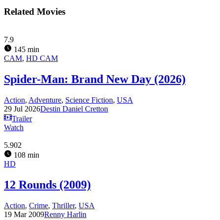
Related Movies
7.9
145 min
CAM
,
HD CAM
Spider-Man: Brand New Day (2026)
Action
,
Adventure
,
Science Fiction
,
USA
29 Jul 2026
Destin Daniel Cretton
Trailer
Watch
5.902
108 min
HD
12 Rounds (2009)
Action
,
Crime
,
Thriller
,
USA
19 Mar 2009
Renny Harlin