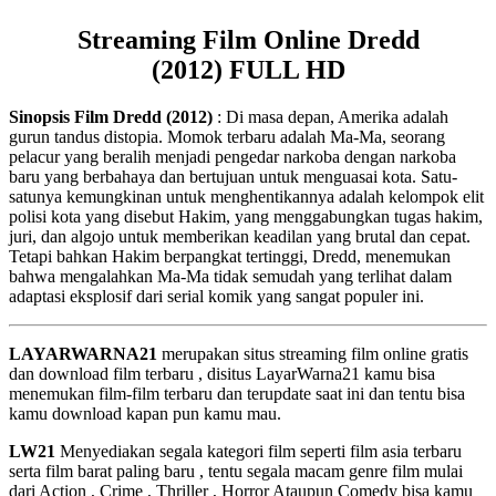
Streaming Film Online Dredd
(2012) FULL HD
Sinopsis Film Dredd (2012)
: Di masa depan, Amerika adalah
gurun tandus distopia. Momok terbaru adalah Ma-Ma, seorang
pelacur yang beralih menjadi pengedar narkoba dengan narkoba
baru yang berbahaya dan bertujuan untuk menguasai kota. Satu-
satunya kemungkinan untuk menghentikannya adalah kelompok elit
polisi kota yang disebut Hakim, yang menggabungkan tugas hakim,
juri, dan algojo untuk memberikan keadilan yang brutal dan cepat.
Tetapi bahkan Hakim berpangkat tertinggi, Dredd, menemukan
bahwa mengalahkan Ma-Ma tidak semudah yang terlihat dalam
adaptasi eksplosif dari serial komik yang sangat populer ini.
LAYARWARNA21
merupakan situs streaming film online gratis
dan download film terbaru , disitus LayarWarna21 kamu bisa
menemukan film-film terbaru dan terupdate saat ini dan tentu bisa
kamu download kapan pun kamu mau.
LW21
Menyediakan segala kategori film seperti film asia terbaru
serta film barat paling baru , tentu segala macam genre film mulai
dari Action , Crime , Thriller , Horror Ataupun Comedy bisa kamu