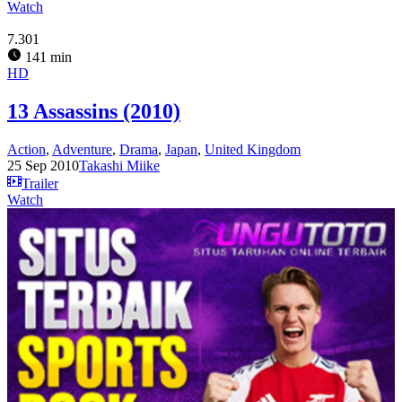
Watch
7.301
141 min
HD
13 Assassins (2010)
Action
,
Adventure
,
Drama
,
Japan
,
United Kingdom
25 Sep 2010
Takashi Miike
Trailer
Watch