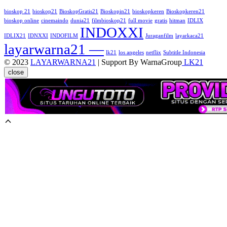
bioskop 21
bioskop21
BioskopGratis21
Bioskopin21
bioskopkeren
Bioskopkeren21
bioskop online
cinemaindo
dunia21
filmbioskop21
full movie
gratis
hitman
IDLIX
INDOXXI
IDLIX21
IDNXXI
INDOFILM
Juraganfilm
layarkaca21
layarwarna21 —
lk21
los angeles
netflix
Subtitle Indonesia
© 2023
LAYARWARNA21
| Support By WarnaGroup
LK21
close