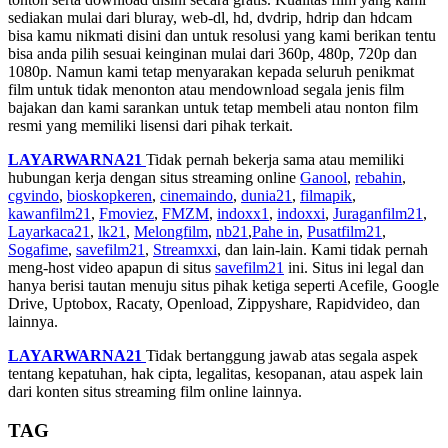
sediakan mulai dari bluray, web-dl, hd, dvdrip, hdrip dan hdcam
bisa kamu nikmati disini dan untuk resolusi yang kami berikan tentu
bisa anda pilih sesuai keinginan mulai dari 360p, 480p, 720p dan
1080p. Namun kami tetap menyarakan kepada seluruh penikmat
film untuk tidak menonton atau mendownload segala jenis film
bajakan dan kami sarankan untuk tetap membeli atau nonton film
resmi yang memiliki lisensi dari pihak terkait.
LAYARWARNA21
Tidak pernah bekerja sama atau memiliki
hubungan kerja dengan situs streaming online
Ganool
,
rebahin
,
cgvindo
,
bioskopkeren
,
cinemaindo
,
dunia21
,
filmapik
,
kawanfilm21
,
Fmoviez
,
FMZM
,
indoxx1
,
indoxxi
,
Juraganfilm21
,
Layarkaca21
,
lk21
,
Melongfilm
,
nb21
,
Pahe in
,
Pusatfilm21
,
Sogafime
,
savefilm21
,
Streamxxi
, dan lain-lain. Kami tidak pernah
meng-host video apapun di situs
savefilm21
ini. Situs ini legal dan
hanya berisi tautan menuju situs pihak ketiga seperti Acefile, Google
Drive, Uptobox, Racaty, Openload, Zippyshare, Rapidvideo, dan
lainnya.
LAYARWARNA21
Tidak bertanggung jawab atas segala aspek
tentang kepatuhan, hak cipta, legalitas, kesopanan, atau aspek lain
dari konten situs streaming film online lainnya.
TAG