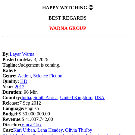
HAPPY WATCHING 🙂
BEST REGARDS
WARNA GROUP
By:
Layar Warna
Posted on:
May 3, 2026
Tagline:
Judgement is coming.
Rate:
R
Genre:
Action
,
Science Fiction
Quality:
HD
Year:
2012
Duration:
96 Min
Country:
India
,
South Africa
,
United Kingdom
,
USA
Release:
7 Sep 2012
Language:
English
Budget:
$ 50.000.000,00
Revenue:
$ 41.037.742,00
Director:
Vinca Cox
Cast:
Karl Urban
,
Lena Headey
,
Olivia Thirlby