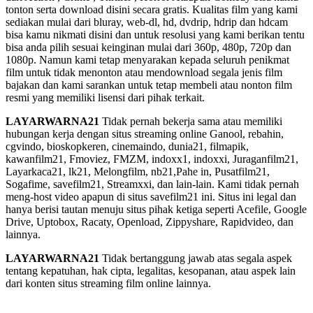
tonton serta download disini secara gratis. Kualitas film yang kami
sediakan mulai dari bluray, web-dl, hd, dvdrip, hdrip dan hdcam
bisa kamu nikmati disini dan untuk resolusi yang kami berikan tentu
bisa anda pilih sesuai keinginan mulai dari 360p, 480p, 720p dan
1080p. Namun kami tetap menyarakan kepada seluruh penikmat
film untuk tidak menonton atau mendownload segala jenis film
bajakan dan kami sarankan untuk tetap membeli atau nonton film
resmi yang memiliki lisensi dari pihak terkait.
LAYARWARNA21
Tidak pernah bekerja sama atau memiliki
hubungan kerja dengan situs streaming online Ganool, rebahin,
cgvindo, bioskopkeren, cinemaindo, dunia21, filmapik,
kawanfilm21, Fmoviez, FMZM, indoxx1, indoxxi, Juraganfilm21,
Layarkaca21, lk21, Melongfilm, nb21,Pahe in, Pusatfilm21,
Sogafime, savefilm21, Streamxxi, dan lain-lain. Kami tidak pernah
meng-host video apapun di situs savefilm21 ini. Situs ini legal dan
hanya berisi tautan menuju situs pihak ketiga seperti Acefile, Google
Drive, Uptobox, Racaty, Openload, Zippyshare, Rapidvideo, dan
lainnya.
LAYARWARNA21
Tidak bertanggung jawab atas segala aspek
tentang kepatuhan, hak cipta, legalitas, kesopanan, atau aspek lain
dari konten situs streaming film online lainnya.