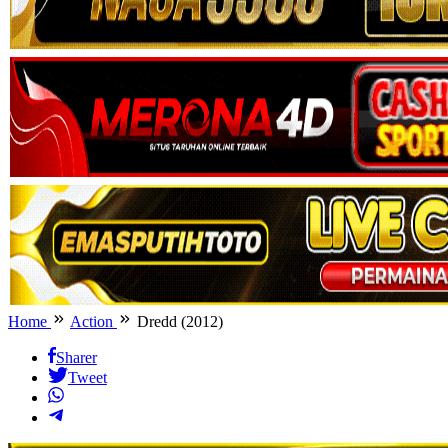
Home
Action
Dredd (2012)
Sharer
Tweet