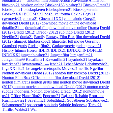
#dutafilm21 —
#nonton film online
Action
Adventure
Animation
bioskop 21
bioskop online
Bioskop168
bioskop21
BioskopGratis21
Bioskopin21
bioskopkeren
Bioskopkeren21
Bioskopkerenin
BioskopXXI
BOOMXXI
bos21
california
Cekih21
cgv21
cgvmovie21
cinema21
Cinema21XXI
cinemaindo
Coeg21
download Dredd (2012) download movie online
download
dutafilm21 —
download film
download movie online
Drama
Dredd
(2012)
Dredd (2012) Dredd (2012) sub indo
Dredd (2012)
Ngefilm21
dunia21
Family
Fantasy
Film Box
film download Dredd
(2012) filmapik
filmbioskop21
filmroster
full movie
Gosemut
Grandxxi
gratis
Gudangfilm21
Gudangmovie
gudangmovie21
History
hitman
Horror
IDLIX
IDLIX21
IDNXXI
INDOFILM
INDOXXI
juraganbioskop21
Juraganfilm
Juraganfilm21
Juraganfilm99
Kacafilm21
Kawanfilm21
layarindo21
layarkaca
layarkaca21
layarwarna21 —
lebah21
LebahMovie
Lebahmovie21
LigaXXI
lk21
los angeles
metropolis
Movies21
netflix
Ngefilm
Nonton download Dredd (2012) nonton film bioskop Dredd (2012)
Nonton Film Box Office nonton film download Dredd (2012)
nonton film gratis
nonton gratis film
nonton movie download Dredd
(2012) nonton movie online download Dredd (2012) nonton movie
subtitle indonesia Nonton download Dredd (2012) nontonmovie
ns21
Office
Planetfilm21
Popcorn21
Rajaxxi
Rebahin
Romance
Ruangmovie21
Savefilm21
Sobatfilm21
Sobatkeren
Sobatmovie21
Sobatnonton21
spacecraft
sub indo
Subtitle Indonesia
Terbit21
Thriller
Waktu21
War