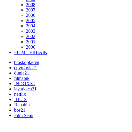
2008
2007
2006
2005
2004
2003
2002
2001
2000
FILM TERBAIK
bioskopkeren
cgvmovie21
dunia21
filmapik
INDOXXI
layarkaca21
netflix
IDLIX
Rebahin
bos21
Film Semi