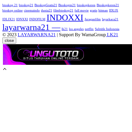
bioskop 21
bioskop21
BioskopGratis21
Bioskopin21
bioskopkeren
Bioskopkeren21
bioskop online
cinemaindo
dunia21
filmbioskop21
full movie
gratis
hitman
IDLIX
INDOXXI
IDLIX21
IDNXXI
INDOFILM
Juraganfilm
layarkaca21
layarwarna21 —
lk21
los angeles
netflix
Subtitle Indonesia
© 2023
LAYARWARNA21
| Support By WarnaGroup
LK21
close