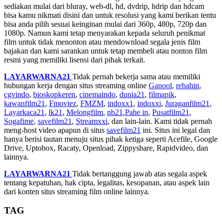
sediakan mulai dari bluray, web-dl, hd, dvdrip, hdrip dan hdcam
bisa kamu nikmati disini dan untuk resolusi yang kami berikan tentu
bisa anda pilih sesuai keinginan mulai dari 360p, 480p, 720p dan
1080p. Namun kami tetap menyarakan kepada seluruh penikmat
film untuk tidak menonton atau mendownload segala jenis film
bajakan dan kami sarankan untuk tetap membeli atau nonton film
resmi yang memiliki lisensi dari pihak terkait.
LAYARWARNA21
Tidak pernah bekerja sama atau memiliki
hubungan kerja dengan situs streaming online
Ganool
,
rebahin
,
cgvindo
,
bioskopkeren
,
cinemaindo
,
dunia21
,
filmapik
,
kawanfilm21
,
Fmoviez
,
FMZM
,
indoxx1
,
indoxxi
,
Juraganfilm21
,
Layarkaca21
,
lk21
,
Melongfilm
,
nb21
,
Pahe in
,
Pusatfilm21
,
Sogafime
,
savefilm21
,
Streamxxi
, dan lain-lain. Kami tidak pernah
meng-host video apapun di situs
savefilm21
ini. Situs ini legal dan
hanya berisi tautan menuju situs pihak ketiga seperti Acefile, Google
Drive, Uptobox, Racaty, Openload, Zippyshare, Rapidvideo, dan
lainnya.
LAYARWARNA21
Tidak bertanggung jawab atas segala aspek
tentang kepatuhan, hak cipta, legalitas, kesopanan, atau aspek lain
dari konten situs streaming film online lainnya.
TAG