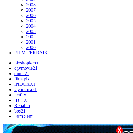
2008
2007
2006
2005
2004
2003
2002
2001
2000
FILM TERBAIK
bioskopkeren
cgvmovie21
dunia21
filmapik
INDOXXI
layarkaca21
netflix
IDLIX
Rebahin
bos21
Film Semi