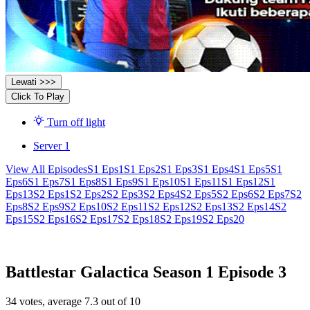
Lewati >>>
Click To Play
Turn off light
Server 1
View All Episodes
S1 Eps1
S1 Eps2
S1 Eps3
S1 Eps4
S1 Eps5
S1
Eps6
S1 Eps7
S1 Eps8
S1 Eps9
S1 Eps10
S1 Eps11
S1 Eps12
S1
Eps13
S2 Eps1
S2 Eps2
S2 Eps3
S2 Eps4
S2 Eps5
S2 Eps6
S2 Eps7
S2
Eps8
S2 Eps9
S2 Eps10
S2 Eps11
S2 Eps12
S2 Eps13
S2 Eps14
S2
Eps15
S2 Eps16
S2 Eps17
S2 Eps18
S2 Eps19
S2 Eps20
Battlestar Galactica Season 1 Episode 3
34
votes, average
7.3
out of 10