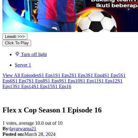
Lewati >>>
Click To Play
Turn off light
Server 1
View All Episodes
S1 Eps1
S1 Eps2
S1 Eps3
S1 Eps4
S1 Eps5
S1
Eps6
S1 Eps7
S1 Eps8
S1 Eps9
S1 Eps10
S1 Eps11
S1 Eps12
S1
Eps13
S1 Eps14
S1 Eps15
S1 Eps16
Flex x Cop Season 1 Episode 16
1
votes, average
10.0
out of 10
By:
layarwarna21
Posted on:
March 28, 2024