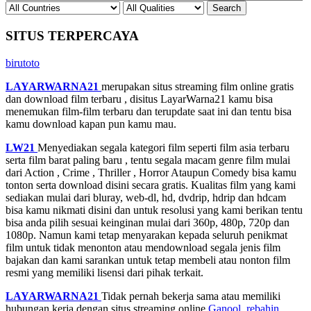
SITUS TERPERCAYA
birutoto
LAYARWARNA21
merupakan situs streaming film online gratis
dan download film terbaru , disitus LayarWarna21 kamu bisa
menemukan film-film terbaru dan terupdate saat ini dan tentu bisa
kamu download kapan pun kamu mau.
LW21
Menyediakan segala kategori film seperti film asia terbaru
serta film barat paling baru , tentu segala macam genre film mulai
dari Action , Crime , Thriller , Horror Ataupun Comedy bisa kamu
tonton serta download disini secara gratis. Kualitas film yang kami
sediakan mulai dari bluray, web-dl, hd, dvdrip, hdrip dan hdcam
bisa kamu nikmati disini dan untuk resolusi yang kami berikan tentu
bisa anda pilih sesuai keinginan mulai dari 360p, 480p, 720p dan
1080p. Namun kami tetap menyarakan kepada seluruh penikmat
film untuk tidak menonton atau mendownload segala jenis film
bajakan dan kami sarankan untuk tetap membeli atau nonton film
resmi yang memiliki lisensi dari pihak terkait.
LAYARWARNA21
Tidak pernah bekerja sama atau memiliki
hubungan kerja dengan situs streaming online
Ganool
,
rebahin
,