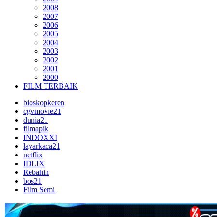
2008
2007
2006
2005
2004
2003
2002
2001
2000
FILM TERBAIK
bioskopkeren
cgvmovie21
dunia21
filmapik
INDOXXI
layarkaca21
netflix
IDLIX
Rebahin
bos21
Film Semi