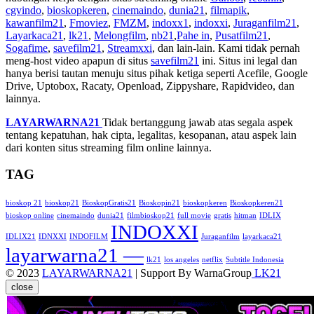
cgvindo
,
bioskopkeren
,
cinemaindo
,
dunia21
,
filmapik
,
kawanfilm21
,
Fmoviez
,
FMZM
,
indoxx1
,
indoxxi
,
Juraganfilm21
,
Layarkaca21
,
lk21
,
Melongfilm
,
nb21
,
Pahe in
,
Pusatfilm21
,
Sogafime
,
savefilm21
,
Streamxxi
, dan lain-lain. Kami tidak pernah
meng-host video apapun di situs
savefilm21
ini. Situs ini legal dan
hanya berisi tautan menuju situs pihak ketiga seperti Acefile, Google
Drive, Uptobox, Racaty, Openload, Zippyshare, Rapidvideo, dan
lainnya.
LAYARWARNA21
Tidak bertanggung jawab atas segala aspek
tentang kepatuhan, hak cipta, legalitas, kesopanan, atau aspek lain
dari konten situs streaming film online lainnya.
TAG
bioskop 21
bioskop21
BioskopGratis21
Bioskopin21
bioskopkeren
Bioskopkeren21
bioskop online
cinemaindo
dunia21
filmbioskop21
full movie
gratis
hitman
IDLIX
INDOXXI
IDLIX21
IDNXXI
INDOFILM
Juraganfilm
layarkaca21
layarwarna21 —
lk21
los angeles
netflix
Subtitle Indonesia
© 2023
LAYARWARNA21
| Support By WarnaGroup
LK21
close