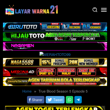
Skip
to
content
Home
True Blood Season 5 Episode 5
Sharer
Tweet