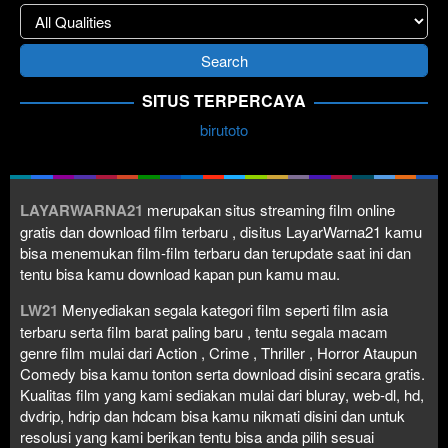
SITUS TERPERCAYA
birutoto
LAYARWARNA21
merupakan situs streaming film online
gratis dan download film terbaru , disitus LayarWarna21 kamu
bisa menemukan film-film terbaru dan terupdate saat ini dan
tentu bisa kamu download kapan pun kamu mau.
LW21
Menyediakan segala kategori film seperti film asia
terbaru serta film barat paling baru , tentu segala macam
genre film mulai dari Action , Crime , Thriller , Horror Ataupun
Comedy bisa kamu tonton serta download disini secara gratis.
Kualitas film yang kami sediakan mulai dari bluray, web-dl, hd,
dvdrip, hdrip dan hdcam bisa kamu nikmati disini dan untuk
resolusi yang kami berikan tentu bisa anda pilih sesuai