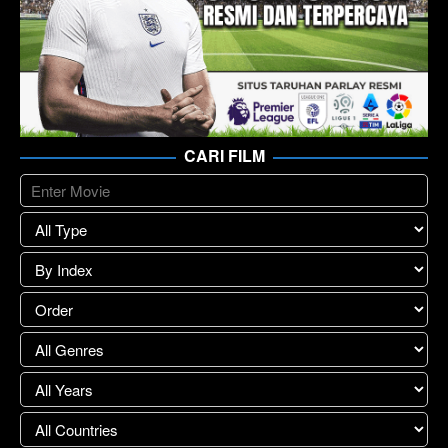
CARI FILM