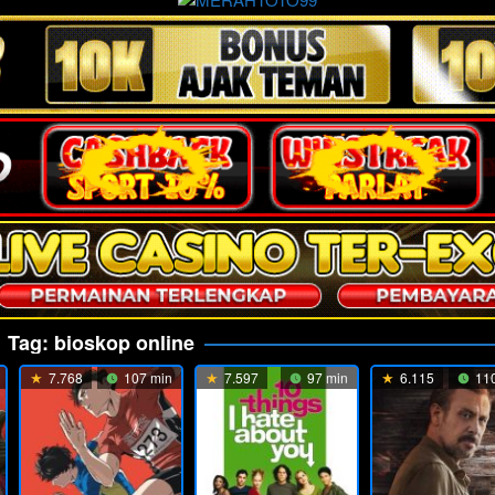
Tag:
bioskop online
7.768
107 min
7.597
97 min
6.115
110