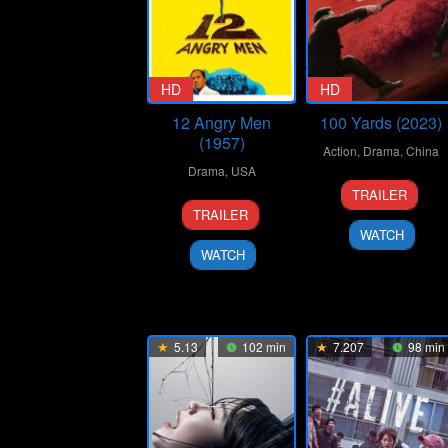
HD
HD
12 Angry Men
100 Yards (2023)
(1957)
Action
,
Drama
,
China
Drama
,
USA
20
Xu
TRAILER
10
Don
Sep
Junfeng
TRAILER
Apr
Kranze
2024
WATCH
1957
WATCH
5.13
102 min
7.207
98 min