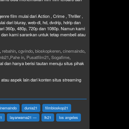
re film mulai dari Action , Crime , Thriller ,
 dari bluray, web-dl, hd, dvdrip, hdrip dan
i dari 360p, 480p, 720p dan 1080p. Namun kami
n dan kami sarankan untuk tetap membeli atau
,
rebahin
,
cgvindo
,
bioskopkeren
,
cinemaindo
,
nb21
,
Pahe in
,
Pusatfilm21
,
Sogafime
,
egal dan hanya berisi tautan menuju situs pihak
atau aspek lain dari konten situs streaming
inemaindo
dunia21
filmbioskop21
21
layarwarna21 —
lk21
los angeles