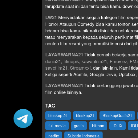
terupdate saat ini dan tentu bisa kamu down
LW21
Menyediakan segala kategori film seperti 
Horror Ataupun Comedy bisa kamu tonton serta 
hdcam bisa kamu nikmati disini dan untuk res
tetap menyarakan kepada seluruh penikmat fi
nonton film resmi yang memiliki lisensi dari pih
LAYARWARNA21
Tidak pernah bekerja sama
dunia21
,
filmapik
,
kawanfilm21
,
Fmoviez
,
FM
savefilm21
,
Streamxxi
, dan lain-lain. Kami t
ketiga seperti Acefile, Google Drive, Uptobox
LAYARWARNA21
Tidak bertanggung jawab at
film online lainnya.
TAG
bioskop 21
bioskop21
BioskopGratis21
full movie
gratis
hitman
IDLIX
IDL
netflix
Subtitle Indonesia