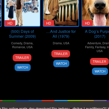
HD
HD
HD
(500) Days of
…And Justice for
A Dog’s Purp
Summer (2009)
All (1979)
(2017)
Comedy
,
Drama
,
Drama
,
USA
Adventure
,
Dra
Romance
,
USA
Family
,
Fantasy
,
I
19
Norman
USA
TRAILER
17
Marc
Oct
Jewison
TRAILER
19
Lass
Jul
Webb
1979
TRAILER
WATCH
Jan
Halls
2009
WATCH
2017
WATCH
 film online gratis dan download film terbaru , disitus LayarWarna2