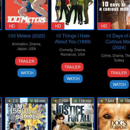
HD
HD
HD
100 Meters (2025)
10 Things I Hate
10 Days of 
About You (1999)
Curious Ma
Animation
,
Drama
,
(2024)
Japan
,
USA
Comedy
,
Drama
,
Romance
,
USA
Crime
,
Drama
,
Thr
19
Kenji
Turkey
TRAILER
30
Gil
Sep
Iwaisawa
TRAILER
6
Uluç
Mar
Junger
2025
WATCH
TRAILER
Nov
Bayra
1999
WATCH
2024
WATCH
7.3
95 min
7.102
119 min
7.644
100