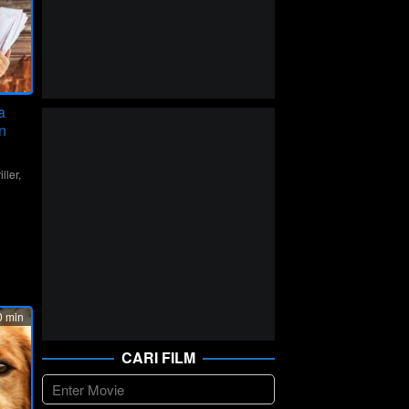
a
n
iller
,
ktar
 min
CARI FILM