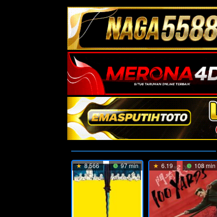
8.566
97 min
6.19
108 min