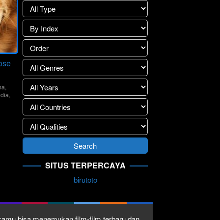
ose
ma
,
ndia
,
e
tröm
SITUS TERPERCAYA
birutoto
1 kamu bisa menemukan film-film terbaru dan