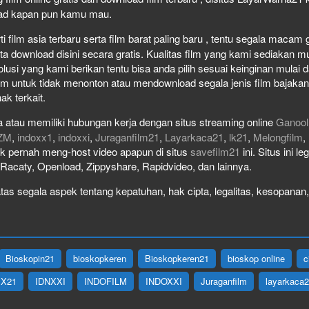
load kapan pun kamu mau.
film asia terbaru serta film barat paling baru , tentu segala macam gen
download disini secara gratis. Kualitas film yang kami sediakan mulai
olusi yang kami berikan tentu bisa anda pilih sesuai keinginan mula
lm untuk tidak menonton atau mendownload segala jenis film bajaka
ak terkait.
 atau memiliki hubungan kerja dengan situs streaming online
Ganool
ZM
,
indoxx1
,
indoxxi
,
Juraganfilm21
,
Layarkaca21
,
lk21
,
Melongfilm
,
idak pernah meng-host video apapun di situs
savefilm21
ini. Situs ini l
, Racaty, Openload, Zippyshare, Rapidvideo, dan lainnya.
as segala aspek tentang kepatuhan, hak cipta, legalitas, kesopanan, 
Bioskopin21
bioskopkeren
Bioskopkeren21
bioskop online
c
IX21
IDNXXI
INDOFILM
INDOXXI
Juraganfilm
layarkaca