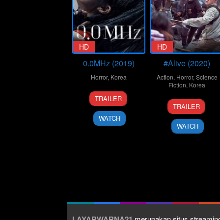
HD
HD
0.0MHz (2019)
#Alive (2020)
Horror
,
Korea
Action
,
Horror
,
Science
Fiction
,
Korea
29
Yoo
TRAILER
24
Cho
May
Sun-
TRAILER
Jun
Il
2019
dong
WATCH
2020
WATCH
LAYARWARNA21
merupakan situs streaming