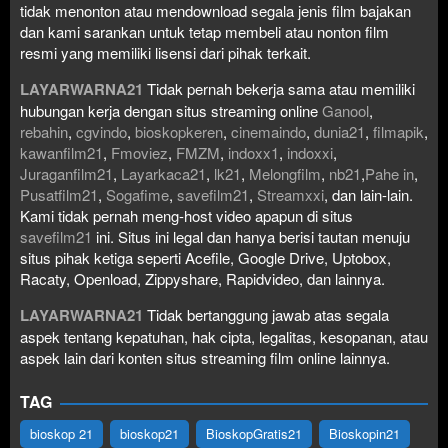
tidak menonton atau mendownload segala jenis film bajakan
dan kami sarankan untuk tetap membeli atau nonton film
resmi yang memiliki lisensi dari pihak terkait.
LAYARWARNA21
Tidak pernah bekerja sama atau memiliki
hubungan kerja dengan situs streaming online
Ganool
,
rebahin
,
cgvindo
,
bioskopkeren
,
cinemaindo
,
dunia21
,
filmapik
,
kawanfilm21
,
Fmoviez
,
FMZM
,
indoxx1
,
indoxxi
,
Juraganfilm21
,
Layarkaca21
,
lk21
,
Melongfilm
,
nb21
,
Pahe in
,
Pusatfilm21
,
Sogafime
,
savefilm21
,
Streamxxi
, dan lain-lain.
Kami tidak pernah meng-host video apapun di situs
savefilm21
ini. Situs ini legal dan hanya berisi tautan menuju
situs pihak ketiga seperti Acefile, Google Drive, Uptobox,
Racaty, Openload, Zippyshare, Rapidvideo, dan lainnya.
LAYARWARNA21
Tidak bertanggung jawab atas segala
aspek tentang kepatuhan, hak cipta, legalitas, kesopanan, atau
aspek lain dari konten situs streaming film online lainnya.
TAG
bioskop 21
bioskop21
BioskopGratis21
Bioskopin21