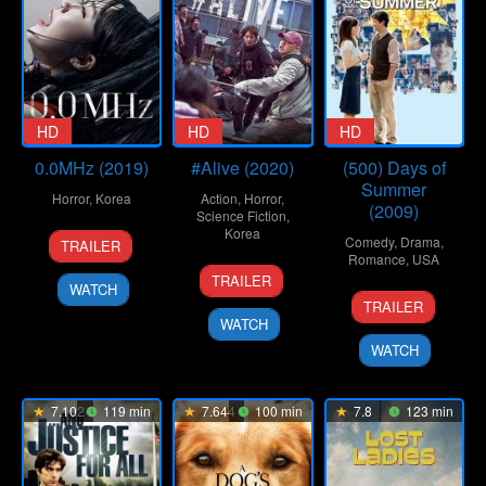
HD
HD
HD
0.0MHz (2019)
#Alive (2020)
(500) Days of
Summer
Horror
,
Korea
Action
,
Horror
,
(2009)
Science Fiction
,
29
Yoo
Korea
Comedy
,
Drama
,
TRAILER
May
Sun-
Romance
,
USA
24
Cho
2019
dong
TRAILER
WATCH
Jun
Il
17
Marc
TRAILER
2020
Jul
Webb
WATCH
2009
WATCH
7.102
119 min
7.644
100 min
7.8
123 min