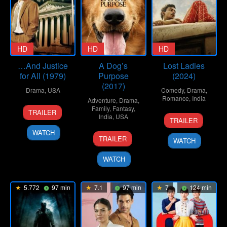
HD
HD
HD
…And Justice
A Dog’s
Lost Ladies
for All (1979)
Purpose
(2024)
(2017)
Drama
,
USA
Comedy
,
Drama
,
Romance
,
India
Adventure
,
Drama
,
19
Norman
Family
,
Fantasy
,
TRAILER
1
Kiran
India
,
USA
Oct
Jewison
TRAILER
Mar
Rao
1979
WATCH
19
Lasse
2024
TRAILER
WATCH
Jan
Hallström
2017
WATCH
5.772
97 min
7.1
97 min
7
124 min