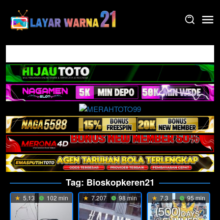
Skip
to
content
Tag:
Bioskopkeren21
5.13
102 min
7.207
98 min
7.3
95 min