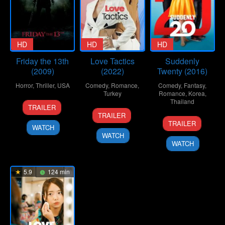
HD
HD
HD
Friday the 13th
Love Tactics
Suddenly
(2009)
(2022)
Twenty (2016)
Horror
,
Thriller
,
USA
Comedy
,
Romance
,
Comedy
,
Fantasy
,
Turkey
Romance
,
Korea
,
11
Marcus
Thailand
TRAILER
11
Emre
Feb
Nispel
TRAILER
24
Supat
Feb
Kabakuşak
2009
TRAILER
WATCH
Nov
Rangsipat
2022
WATCH
2016
WATCH
5.9
124 min