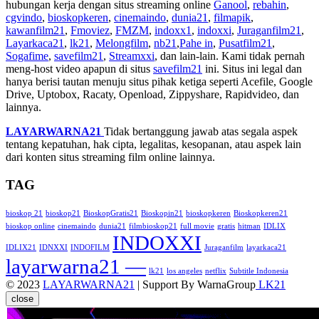
hubungan kerja dengan situs streaming online
Ganool
,
rebahin
,
cgvindo
,
bioskopkeren
,
cinemaindo
,
dunia21
,
filmapik
,
kawanfilm21
,
Fmoviez
,
FMZM
,
indoxx1
,
indoxxi
,
Juraganfilm21
,
Layarkaca21
,
lk21
,
Melongfilm
,
nb21
,
Pahe in
,
Pusatfilm21
,
Sogafime
,
savefilm21
,
Streamxxi
, dan lain-lain. Kami tidak pernah
meng-host video apapun di situs
savefilm21
ini. Situs ini legal dan
hanya berisi tautan menuju situs pihak ketiga seperti Acefile, Google
Drive, Uptobox, Racaty, Openload, Zippyshare, Rapidvideo, dan
lainnya.
LAYARWARNA21
Tidak bertanggung jawab atas segala aspek
tentang kepatuhan, hak cipta, legalitas, kesopanan, atau aspek lain
dari konten situs streaming film online lainnya.
TAG
bioskop 21
bioskop21
BioskopGratis21
Bioskopin21
bioskopkeren
Bioskopkeren21
bioskop online
cinemaindo
dunia21
filmbioskop21
full movie
gratis
hitman
IDLIX
INDOXXI
IDLIX21
IDNXXI
INDOFILM
Juraganfilm
layarkaca21
layarwarna21 —
lk21
los angeles
netflix
Subtitle Indonesia
© 2023
LAYARWARNA21
| Support By WarnaGroup
LK21
close