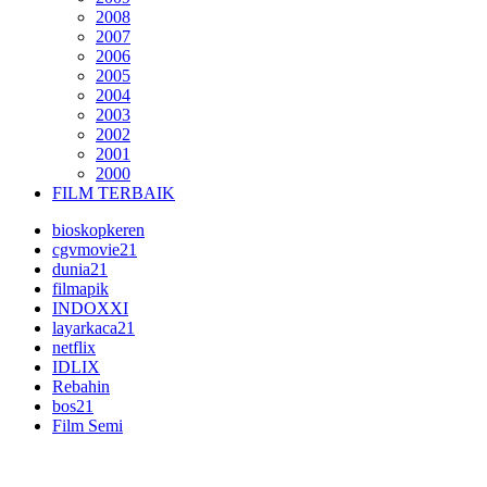
2008
2007
2006
2005
2004
2003
2002
2001
2000
FILM TERBAIK
bioskopkeren
cgvmovie21
dunia21
filmapik
INDOXXI
layarkaca21
netflix
IDLIX
Rebahin
bos21
Film Semi