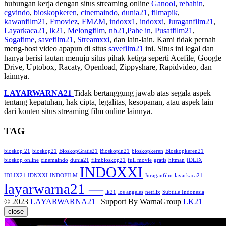
hubungan kerja dengan situs streaming online
Ganool
,
rebahin
,
cgvindo
,
bioskopkeren
,
cinemaindo
,
dunia21
,
filmapik
,
kawanfilm21
,
Fmoviez
,
FMZM
,
indoxx1
,
indoxxi
,
Juraganfilm21
,
Layarkaca21
,
lk21
,
Melongfilm
,
nb21
,
Pahe in
,
Pusatfilm21
,
Sogafime
,
savefilm21
,
Streamxxi
, dan lain-lain. Kami tidak pernah
meng-host video apapun di situs
savefilm21
ini. Situs ini legal dan
hanya berisi tautan menuju situs pihak ketiga seperti Acefile, Google
Drive, Uptobox, Racaty, Openload, Zippyshare, Rapidvideo, dan
lainnya.
LAYARWARNA21
Tidak bertanggung jawab atas segala aspek
tentang kepatuhan, hak cipta, legalitas, kesopanan, atau aspek lain
dari konten situs streaming film online lainnya.
TAG
bioskop 21
bioskop21
BioskopGratis21
Bioskopin21
bioskopkeren
Bioskopkeren21
bioskop online
cinemaindo
dunia21
filmbioskop21
full movie
gratis
hitman
IDLIX
INDOXXI
IDLIX21
IDNXXI
INDOFILM
Juraganfilm
layarkaca21
layarwarna21 —
lk21
los angeles
netflix
Subtitle Indonesia
© 2023
LAYARWARNA21
| Support By WarnaGroup
LK21
close