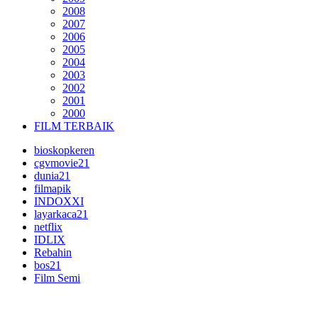
2008
2007
2006
2005
2004
2003
2002
2001
2000
FILM TERBAIK
bioskopkeren
cgvmovie21
dunia21
filmapik
INDOXXI
layarkaca21
netflix
IDLIX
Rebahin
bos21
Film Semi