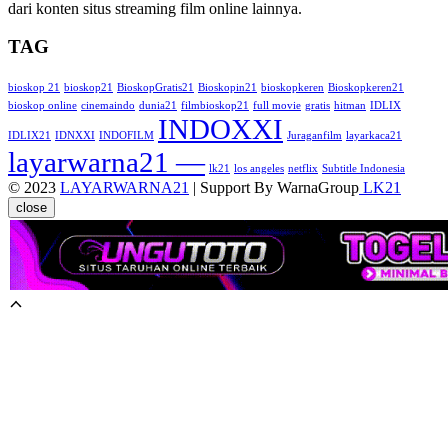
dari konten situs streaming film online lainnya.
TAG
bioskop 21
bioskop21
BioskopGratis21
Bioskopin21
bioskopkeren
Bioskopkeren21
bioskop online
cinemaindo
dunia21
filmbioskop21
full movie
gratis
hitman
IDLIX
INDOXXI
IDLIX21
IDNXXI
INDOFILM
Juraganfilm
layarkaca21
layarwarna21 —
lk21
los angeles
netflix
Subtitle Indonesia
© 2023
LAYARWARNA21
| Support By WarnaGroup
LK21
close