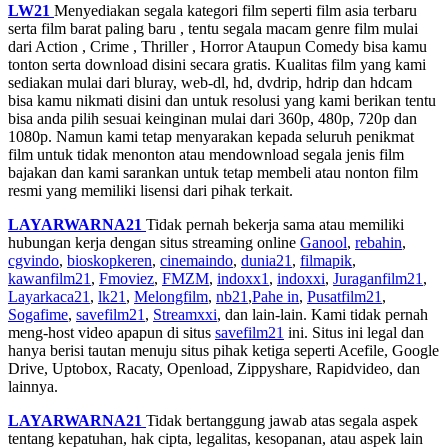
LW21
Menyediakan segala kategori film seperti film asia terbaru
serta film barat paling baru , tentu segala macam genre film mulai
dari Action , Crime , Thriller , Horror Ataupun Comedy bisa kamu
tonton serta download disini secara gratis. Kualitas film yang kami
sediakan mulai dari bluray, web-dl, hd, dvdrip, hdrip dan hdcam
bisa kamu nikmati disini dan untuk resolusi yang kami berikan tentu
bisa anda pilih sesuai keinginan mulai dari 360p, 480p, 720p dan
1080p. Namun kami tetap menyarakan kepada seluruh penikmat
film untuk tidak menonton atau mendownload segala jenis film
bajakan dan kami sarankan untuk tetap membeli atau nonton film
resmi yang memiliki lisensi dari pihak terkait.
LAYARWARNA21
Tidak pernah bekerja sama atau memiliki
hubungan kerja dengan situs streaming online
Ganool
,
rebahin
,
cgvindo
,
bioskopkeren
,
cinemaindo
,
dunia21
,
filmapik
,
kawanfilm21
,
Fmoviez
,
FMZM
,
indoxx1
,
indoxxi
,
Juraganfilm21
,
Layarkaca21
,
lk21
,
Melongfilm
,
nb21
,
Pahe in
,
Pusatfilm21
,
Sogafime
,
savefilm21
,
Streamxxi
, dan lain-lain. Kami tidak pernah
meng-host video apapun di situs
savefilm21
ini. Situs ini legal dan
hanya berisi tautan menuju situs pihak ketiga seperti Acefile, Google
Drive, Uptobox, Racaty, Openload, Zippyshare, Rapidvideo, dan
lainnya.
LAYARWARNA21
Tidak bertanggung jawab atas segala aspek
tentang kepatuhan, hak cipta, legalitas, kesopanan, atau aspek lain