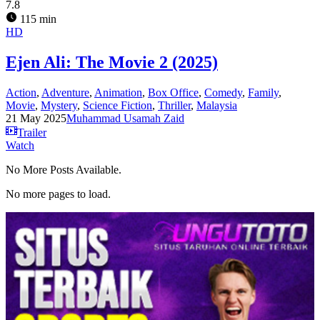
7.8
115 min
HD
Ejen Ali: The Movie 2 (2025)
Action
,
Adventure
,
Animation
,
Box Office
,
Comedy
,
Family
,
Movie
,
Mystery
,
Science Fiction
,
Thriller
,
Malaysia
21 May 2025
Muhammad Usamah Zaid
Trailer
Watch
No More Posts Available.
No more pages to load.