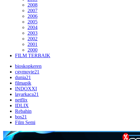
2008
2007
2006
2005
2004
2003
2002
2001
2000
FILM TERBAIK
bioskopkeren
cgvmovie21
dunia21
filmapik
INDOXXI
layarkaca21
netflix
IDLIX
Rebahin
bos21
Film Semi