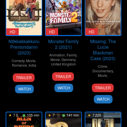
HD
HD
HD
Ntikkakkakkoru
Monster Family
Missing: The
Premondarnn
2 (2021)
Lucie
(2023)
Blackman
Animation
,
Family
,
Case (2023)
Movie
,
Germany
,
Comedy
,
Movie
,
United Kingdom
Romance
,
India
Crime
,
Documentary
,
21
Holger
24
Adhil
Movie
,
TRAILER
TRAILER
Oct
Tappe
Feb
Maimoonath
26
Hyōe
2021
2023
Asharaf
WATCH
TRAILER
WATCH
Jul
Yamamoto
2023
WATCH
7.5
105 min
7
141 min
7.225