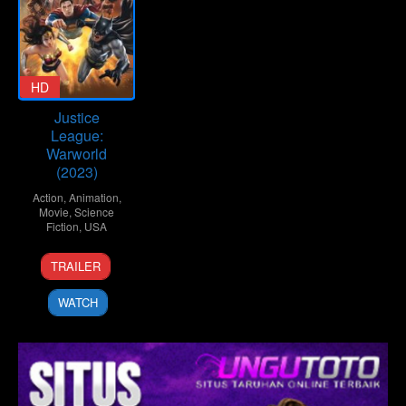
HD
Justice
League:
Warworld
(2023)
Action
,
Animation
,
Movie
,
Science
Fiction
,
USA
25
Jeff
TRAILER
Jul
Wamester
2023
WATCH