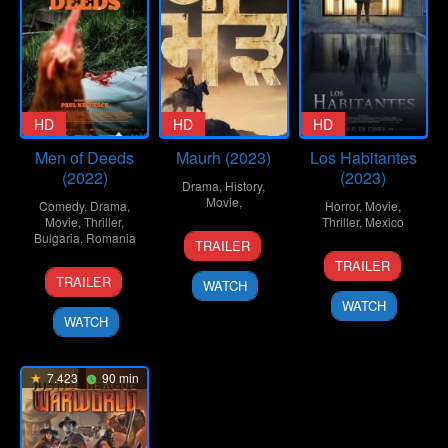
HD
HD
HD
Men of Deeds
Maurh (2023)
Los Habitantes
(2022)
(2023)
Drama
,
History
,
Movie
,
Comedy
,
Drama
,
Horror
,
Movie
,
Movie
,
Thriller
,
Thriller
,
Mexico
9
Jatinder
Bulgaria
,
Romania
TRAILER
27
Homero
Jun
Mauhar
TRAILER
14
Paul
Apr
Bueno
2023
TRAILER
WATCH
Aug
Negoescu
2023
WATCH
2022
WATCH
7.423
90 min