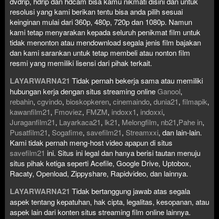
dvdrip, hdrip dan hdcam bisa kamu nikmati disini dan untuk
resolusi yang kami berikan tentu bisa anda pilih sesuai
keinginan mulai dari 360p, 480p, 720p dan 1080p. Namun
kami tetap menyarakan kepada seluruh penikmat film untuk
tidak menonton atau mendownload segala jenis film bajakan
dan kami sarankan untuk tetap membeli atau nonton film
resmi yang memiliki lisensi dari pihak terkait.
LAYARWARNA21
Tidak pernah bekerja sama atau memiliki
hubungan kerja dengan situs streaming online
Ganool
,
rebahin
,
cgvindo
,
bioskopkeren
,
cinemaindo
,
dunia21
,
filmapik
,
kawanfilm21
,
Fmoviez
,
FMZM
,
indoxx1
,
indoxxi
,
Juraganfilm21
,
Layarkaca21
,
lk21
,
Melongfilm
,
nb21
,
Pahe in
,
Pusatfilm21
,
Sogafime
,
savefilm21
,
Streamxxi
, dan lain-lain.
Kami tidak pernah meng-host video apapun di situs
savefilm21
ini. Situs ini legal dan hanya berisi tautan menuju
situs pihak ketiga seperti Acefile, Google Drive, Uptobox,
Racaty, Openload, Zippyshare, Rapidvideo, dan lainnya.
LAYARWARNA21
Tidak bertanggung jawab atas segala
aspek tentang kepatuhan, hak cipta, legalitas, kesopanan, atau
aspek lain dari konten situs streaming film online lainnya.