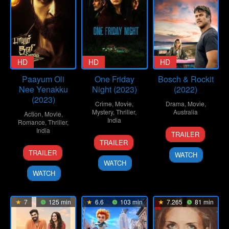
HD
HD
HD
Paayum Oli
One Friday
Bosch & Rockit
Nee Yenakku
Night (2023)
(2022)
(2023)
Crime
,
Movie
,
Drama
,
Movie
,
Mystery
,
Thriller
,
Australia
Action
,
Movie
,
India
Romance
,
Thriller
,
18
John
India
TRAILER
28
Manish
Aug
Duong
TRAILER
23
Karthik
Jul
Gupta
2022
TRAILER
WATCH
Jun
Adwait
2023
WATCH
2023
WATCH
7
125 min
6.6
103 min
7.265
81 min