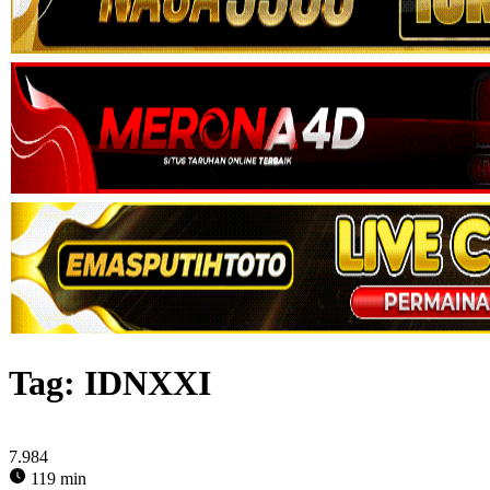
Tag:
IDNXXI
7.984
119 min