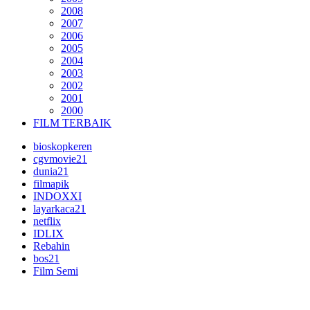
2008
2007
2006
2005
2004
2003
2002
2001
2000
FILM TERBAIK
bioskopkeren
cgvmovie21
dunia21
filmapik
INDOXXI
layarkaca21
netflix
IDLIX
Rebahin
bos21
Film Semi