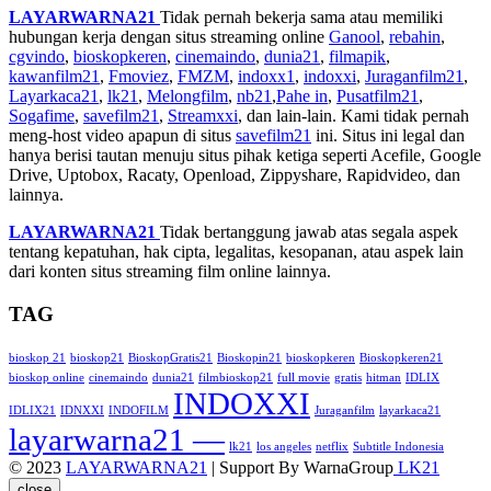
LAYARWARNA21
Tidak pernah bekerja sama atau memiliki
hubungan kerja dengan situs streaming online
Ganool
,
rebahin
,
cgvindo
,
bioskopkeren
,
cinemaindo
,
dunia21
,
filmapik
,
kawanfilm21
,
Fmoviez
,
FMZM
,
indoxx1
,
indoxxi
,
Juraganfilm21
,
Layarkaca21
,
lk21
,
Melongfilm
,
nb21
,
Pahe in
,
Pusatfilm21
,
Sogafime
,
savefilm21
,
Streamxxi
, dan lain-lain. Kami tidak pernah
meng-host video apapun di situs
savefilm21
ini. Situs ini legal dan
hanya berisi tautan menuju situs pihak ketiga seperti Acefile, Google
Drive, Uptobox, Racaty, Openload, Zippyshare, Rapidvideo, dan
lainnya.
LAYARWARNA21
Tidak bertanggung jawab atas segala aspek
tentang kepatuhan, hak cipta, legalitas, kesopanan, atau aspek lain
dari konten situs streaming film online lainnya.
TAG
bioskop 21
bioskop21
BioskopGratis21
Bioskopin21
bioskopkeren
Bioskopkeren21
bioskop online
cinemaindo
dunia21
filmbioskop21
full movie
gratis
hitman
IDLIX
INDOXXI
IDLIX21
IDNXXI
INDOFILM
Juraganfilm
layarkaca21
layarwarna21 —
lk21
los angeles
netflix
Subtitle Indonesia
© 2023
LAYARWARNA21
| Support By WarnaGroup
LK21
close