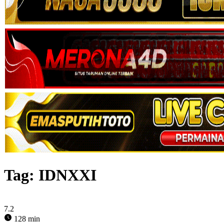
Tag:
IDNXXI
7.2
128 min