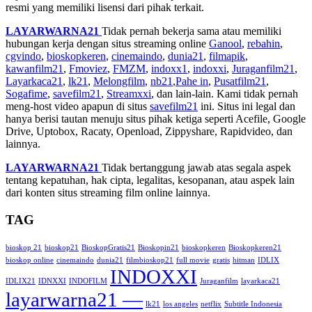
resmi yang memiliki lisensi dari pihak terkait.
LAYARWARNA21
Tidak pernah bekerja sama atau memiliki
hubungan kerja dengan situs streaming online
Ganool
,
rebahin
,
cgvindo
,
bioskopkeren
,
cinemaindo
,
dunia21
,
filmapik
,
kawanfilm21
,
Fmoviez
,
FMZM
,
indoxx1
,
indoxxi
,
Juraganfilm21
,
Layarkaca21
,
lk21
,
Melongfilm
,
nb21
,
Pahe in
,
Pusatfilm21
,
Sogafime
,
savefilm21
,
Streamxxi
, dan lain-lain. Kami tidak pernah
meng-host video apapun di situs
savefilm21
ini. Situs ini legal dan
hanya berisi tautan menuju situs pihak ketiga seperti Acefile, Google
Drive, Uptobox, Racaty, Openload, Zippyshare, Rapidvideo, dan
lainnya.
LAYARWARNA21
Tidak bertanggung jawab atas segala aspek
tentang kepatuhan, hak cipta, legalitas, kesopanan, atau aspek lain
dari konten situs streaming film online lainnya.
TAG
bioskop 21
bioskop21
BioskopGratis21
Bioskopin21
bioskopkeren
Bioskopkeren21
bioskop online
cinemaindo
dunia21
filmbioskop21
full movie
gratis
hitman
IDLIX
INDOXXI
IDLIX21
IDNXXI
INDOFILM
Juraganfilm
layarkaca21
layarwarna21 —
lk21
los angeles
netflix
Subtitle Indonesia