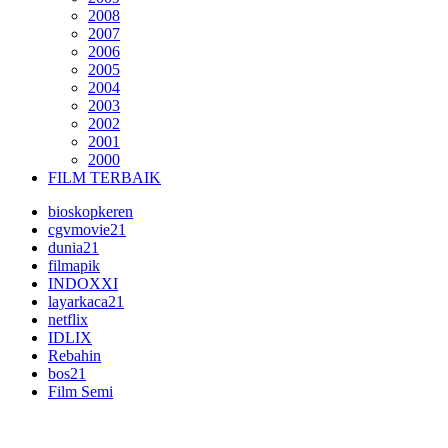
2008
2007
2006
2005
2004
2003
2002
2001
2000
FILM TERBAIK
bioskopkeren
cgvmovie21
dunia21
filmapik
INDOXXI
layarkaca21
netflix
IDLIX
Rebahin
bos21
Film Semi