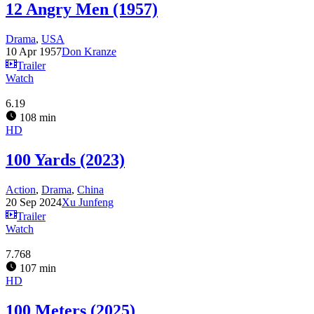
12 Angry Men (1957)
Drama
,
USA
10 Apr 1957
Don Kranze
Trailer
Watch
6.19
108 min
HD
100 Yards (2023)
Action
,
Drama
,
China
20 Sep 2024
Xu Junfeng
Trailer
Watch
7.768
107 min
HD
100 Meters (2025)