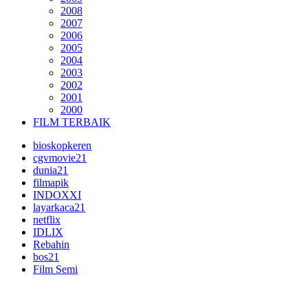
2008
2007
2006
2005
2004
2003
2002
2001
2000
FILM TERBAIK
bioskopkeren
cgvmovie21
dunia21
filmapik
INDOXXI
layarkaca21
netflix
IDLIX
Rebahin
bos21
Film Semi