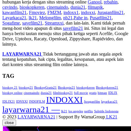
hubungan kerja dengan situs streaming online
Ganool
,
rebahin
,
cgvindo
,
bioskopkeren
,
cinemaindo
,
dunia21
,
filmapik
,
kawanfilm21
,
Fmoviez
,
FMZM
,
indoxx1
,
indoxxi
,
Juraganfilm21
,
Layarkaca21
,
lk21
,
Melongfilm
,
nb21
,
Pahe in
,
Pusatfilm21
,
Sogafime
,
savefilm21
,
Streamxxi
, dan lain-lain. Kami tidak pernah
meng-host video apapun di situs
savefilm21
ini. Situs ini legal dan
hanya berisi tautan menuju situs pihak ketiga seperti Acefile, Google
Drive, Uptobox, Racaty, Openload, Zippyshare, Rapidvideo, dan
lainnya.
LAYARWARNA21
Tidak bertanggung jawab atas segala aspek
tentang kepatuhan, hak cipta, legalitas, kesopanan, atau aspek lain
dari konten situs streaming film online lainnya.
TAG
bioskop 21
bioskop21
BioskopGratis21
Bioskopin21
bioskopkeren
Bioskopkeren21
bioskop online
cinemaindo
dunia21
filmbioskop21
full movie
gratis
hitman
IDLIX
INDOXXI
IDLIX21
IDNXXI
INDOFILM
Juraganfilm
layarkaca21
layarwarna21 —
lk21
los angeles
netflix
Subtitle Indonesia
© 2023
LAYARWARNA21
| Support By WarnaGroup
LK21
close