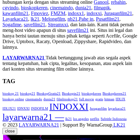
hubungan kerja dengan situs streaming online
Ganool
,
rebahin
,
cgvindo
,
bioskopkeren
,
cinemaindo
,
dunia21
,
filmapik
,
kawanfilm21
,
Fmoviez
,
FMZM
,
indoxx1
,
indoxxi
,
Juraganfilm21
,
Layarkaca21
,
lk21
,
Melongfilm
,
nb21
,
Pahe in
,
Pusatfilm21
,
Sogafime
,
savefilm21
,
Streamxxi
, dan lain-lain. Kami tidak pernah
meng-host video apapun di situs
savefilm21
ini. Situs ini legal dan
hanya berisi tautan menuju situs pihak ketiga seperti Acefile, Google
Drive, Uptobox, Racaty, Openload, Zippyshare, Rapidvideo, dan
lainnya.
LAYARWARNA21
Tidak bertanggung jawab atas segala aspek
tentang kepatuhan, hak cipta, legalitas, kesopanan, atau aspek lain
dari konten situs streaming film online lainnya.
TAG
bioskop 21
bioskop21
BioskopGratis21
Bioskopin21
bioskopkeren
Bioskopkeren21
bioskop online
cinemaindo
dunia21
filmbioskop21
full movie
gratis
hitman
IDLIX
INDOXXI
IDLIX21
IDNXXI
INDOFILM
Juraganfilm
layarkaca21
layarwarna21 —
lk21
los angeles
netflix
Subtitle Indonesia
© 2023
LAYARWARNA21
| Support By WarnaGroup
LK21
close