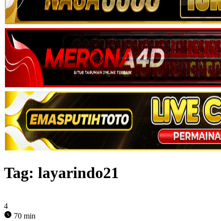
Tag:
layarindo21
4
70 min