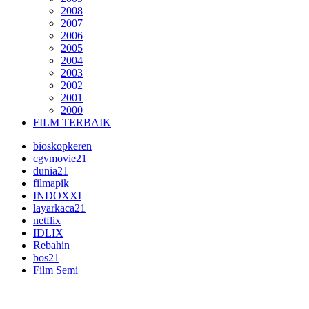
2008
2007
2006
2005
2004
2003
2002
2001
2000
FILM TERBAIK
bioskopkeren
cgvmovie21
dunia21
filmapik
INDOXXI
layarkaca21
netflix
IDLIX
Rebahin
bos21
Film Semi