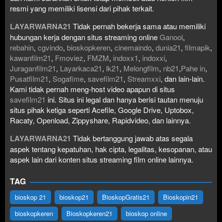
resmi yang memiliki lisensi dari pihak terkait.
LAYARWARNA21
Tidak pernah bekerja sama atau memiliki
hubungan kerja dengan situs streaming online
Ganool
,
rebahin
,
cgvindo
,
bioskopkeren
,
cinemaindo
,
dunia21
,
filmapik
,
kawanfilm21
,
Fmoviez
,
FMZM
,
indoxx1
,
indoxxi
,
Juraganfilm21
,
Layarkaca21
,
lk21
,
Melongfilm
,
nb21
,
Pahe in
,
Pusatfilm21
,
Sogafime
,
savefilm21
,
Streamxxi
, dan lain-lain.
Kami tidak pernah meng-host video apapun di situs
savefilm21
ini. Situs ini legal dan hanya berisi tautan menuju
situs pihak ketiga seperti Acefile, Google Drive, Uptobox,
Racaty, Openload, Zippyshare, Rapidvideo, dan lainnya.
LAYARWARNA21
Tidak bertanggung jawab atas segala
aspek tentang kepatuhan, hak cipta, legalitas, kesopanan, atau
aspek lain dari konten situs streaming film online lainnya.
TAG
bioskop 21
bioskop21
BioskopGratis21
Bioskopin21
bioskopkeren
Bioskopkeren21
bioskop online