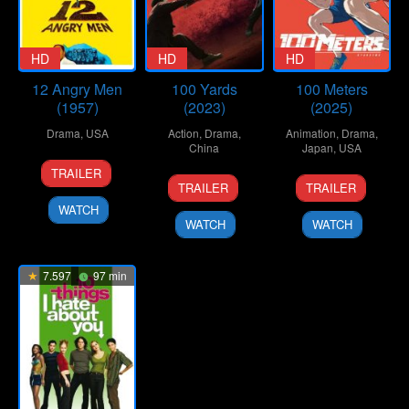
HD
HD
HD
12 Angry Men
100 Yards
100 Meters
(1957)
(2023)
(2025)
Drama
,
USA
Action
,
Drama
,
Animation
,
Drama
,
China
Japan
,
USA
10
Don
TRAILER
20
Xu
19
Kenji
Apr
Kranze
TRAILER
TRAILER
Sep
Junfeng
Sep
Iwaisawa
1957
WATCH
2024
2025
WATCH
WATCH
7.597
97 min