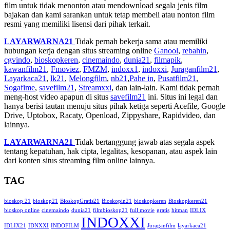
film untuk tidak menonton atau mendownload segala jenis film
bajakan dan kami sarankan untuk tetap membeli atau nonton film
resmi yang memiliki lisensi dari pihak terkait.
LAYARWARNA21
Tidak pernah bekerja sama atau memiliki
hubungan kerja dengan situs streaming online
Ganool
,
rebahin
,
cgvindo
,
bioskopkeren
,
cinemaindo
,
dunia21
,
filmapik
,
kawanfilm21
,
Fmoviez
,
FMZM
,
indoxx1
,
indoxxi
,
Juraganfilm21
,
Layarkaca21
,
lk21
,
Melongfilm
,
nb21
,
Pahe in
,
Pusatfilm21
,
Sogafime
,
savefilm21
,
Streamxxi
, dan lain-lain. Kami tidak pernah
meng-host video apapun di situs
savefilm21
ini. Situs ini legal dan
hanya berisi tautan menuju situs pihak ketiga seperti Acefile, Google
Drive, Uptobox, Racaty, Openload, Zippyshare, Rapidvideo, dan
lainnya.
LAYARWARNA21
Tidak bertanggung jawab atas segala aspek
tentang kepatuhan, hak cipta, legalitas, kesopanan, atau aspek lain
dari konten situs streaming film online lainnya.
TAG
bioskop 21
bioskop21
BioskopGratis21
Bioskopin21
bioskopkeren
Bioskopkeren21
bioskop online
cinemaindo
dunia21
filmbioskop21
full movie
gratis
hitman
IDLIX
INDOXXI
IDLIX21
IDNXXI
INDOFILM
Juraganfilm
layarkaca21