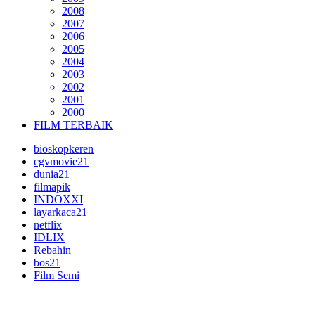
2008
2007
2006
2005
2004
2003
2002
2001
2000
FILM TERBAIK
bioskopkeren
cgvmovie21
dunia21
filmapik
INDOXXI
layarkaca21
netflix
IDLIX
Rebahin
bos21
Film Semi