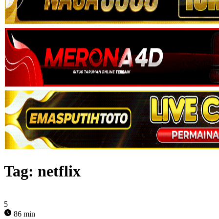
Tag:
netflix
5
86 min