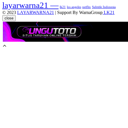
layarwarna21 —
lk21
los angeles
netflix
Subtitle Indonesia
© 2023
LAYARWARNA21
| Support By WarnaGroup
LK21
close