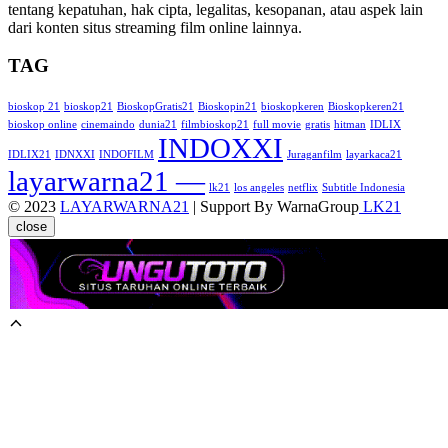
tentang kepatuhan, hak cipta, legalitas, kesopanan, atau aspek lain
dari konten situs streaming film online lainnya.
TAG
bioskop 21
bioskop21
BioskopGratis21
Bioskopin21
bioskopkeren
Bioskopkeren21
bioskop online
cinemaindo
dunia21
filmbioskop21
full movie
gratis
hitman
IDLIX
INDOXXI
IDLIX21
IDNXXI
INDOFILM
Juraganfilm
layarkaca21
layarwarna21 —
lk21
los angeles
netflix
Subtitle Indonesia
© 2023
LAYARWARNA21
| Support By WarnaGroup
LK21
close