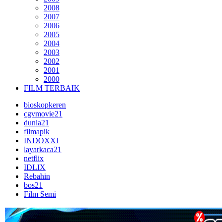
2008
2007
2006
2005
2004
2003
2002
2001
2000
FILM TERBAIK
bioskopkeren
cgvmovie21
dunia21
filmapik
INDOXXI
layarkaca21
netflix
IDLIX
Rebahin
bos21
Film Semi