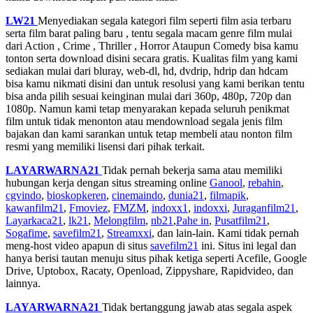
LW21
Menyediakan segala kategori film seperti film asia terbaru
serta film barat paling baru , tentu segala macam genre film mulai
dari Action , Crime , Thriller , Horror Ataupun Comedy bisa kamu
tonton serta download disini secara gratis. Kualitas film yang kami
sediakan mulai dari bluray, web-dl, hd, dvdrip, hdrip dan hdcam
bisa kamu nikmati disini dan untuk resolusi yang kami berikan tentu
bisa anda pilih sesuai keinginan mulai dari 360p, 480p, 720p dan
1080p. Namun kami tetap menyarakan kepada seluruh penikmat
film untuk tidak menonton atau mendownload segala jenis film
bajakan dan kami sarankan untuk tetap membeli atau nonton film
resmi yang memiliki lisensi dari pihak terkait.
LAYARWARNA21
Tidak pernah bekerja sama atau memiliki
hubungan kerja dengan situs streaming online
Ganool
,
rebahin
,
cgvindo
,
bioskopkeren
,
cinemaindo
,
dunia21
,
filmapik
,
kawanfilm21
,
Fmoviez
,
FMZM
,
indoxx1
,
indoxxi
,
Juraganfilm21
,
Layarkaca21
,
lk21
,
Melongfilm
,
nb21
,
Pahe in
,
Pusatfilm21
,
Sogafime
,
savefilm21
,
Streamxxi
, dan lain-lain. Kami tidak pernah
meng-host video apapun di situs
savefilm21
ini. Situs ini legal dan
hanya berisi tautan menuju situs pihak ketiga seperti Acefile, Google
Drive, Uptobox, Racaty, Openload, Zippyshare, Rapidvideo, dan
lainnya.
LAYARWARNA21
Tidak bertanggung jawab atas segala aspek