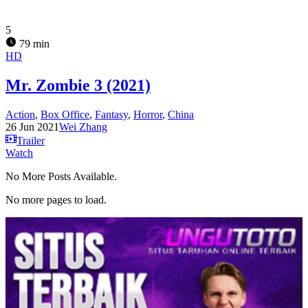
5
79 min
HD
Mr. Zombie 3 (2021)
Action
,
Box Office
,
Fantasy
,
Horror
,
China
26 Jun 2021
Wei Zhang
Trailer
Watch
No More Posts Available.
No more pages to load.