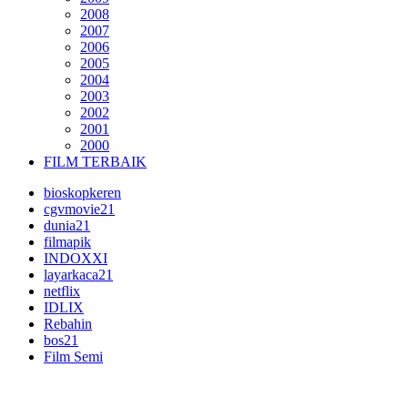
2008
2007
2006
2005
2004
2003
2002
2001
2000
FILM TERBAIK
bioskopkeren
cgvmovie21
dunia21
filmapik
INDOXXI
layarkaca21
netflix
IDLIX
Rebahin
bos21
Film Semi