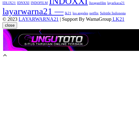
INDOXXI
IDLIX21
IDNXXI
INDOFILM
Juraganfilm
layarkaca21
layarwarna21 —
lk21
los angeles
netflix
Subtitle Indonesia
© 2023
LAYARWARNA21
| Support By WarnaGroup
LK21
close