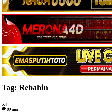
Tag:
Rebahin
5.4
80 min