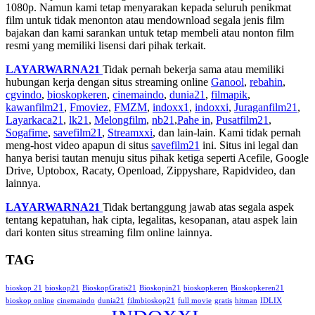
1080p. Namun kami tetap menyarakan kepada seluruh penikmat
film untuk tidak menonton atau mendownload segala jenis film
bajakan dan kami sarankan untuk tetap membeli atau nonton film
resmi yang memiliki lisensi dari pihak terkait.
LAYARWARNA21
Tidak pernah bekerja sama atau memiliki
hubungan kerja dengan situs streaming online
Ganool
,
rebahin
,
cgvindo
,
bioskopkeren
,
cinemaindo
,
dunia21
,
filmapik
,
kawanfilm21
,
Fmoviez
,
FMZM
,
indoxx1
,
indoxxi
,
Juraganfilm21
,
Layarkaca21
,
lk21
,
Melongfilm
,
nb21
,
Pahe in
,
Pusatfilm21
,
Sogafime
,
savefilm21
,
Streamxxi
, dan lain-lain. Kami tidak pernah
meng-host video apapun di situs
savefilm21
ini. Situs ini legal dan
hanya berisi tautan menuju situs pihak ketiga seperti Acefile, Google
Drive, Uptobox, Racaty, Openload, Zippyshare, Rapidvideo, dan
lainnya.
LAYARWARNA21
Tidak bertanggung jawab atas segala aspek
tentang kepatuhan, hak cipta, legalitas, kesopanan, atau aspek lain
dari konten situs streaming film online lainnya.
TAG
bioskop 21
bioskop21
BioskopGratis21
Bioskopin21
bioskopkeren
Bioskopkeren21
bioskop online
cinemaindo
dunia21
filmbioskop21
full movie
gratis
hitman
IDLIX