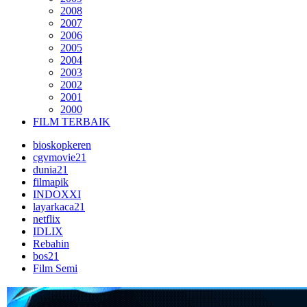
2008
2007
2006
2005
2004
2003
2002
2001
2000
FILM TERBAIK
bioskopkeren
cgvmovie21
dunia21
filmapik
INDOXXI
layarkaca21
netflix
IDLIX
Rebahin
bos21
Film Semi