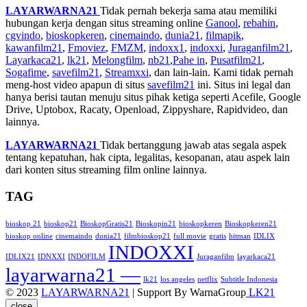
LAYARWARNA21
Tidak pernah bekerja sama atau memiliki
hubungan kerja dengan situs streaming online
Ganool
,
rebahin
,
cgvindo
,
bioskopkeren
,
cinemaindo
,
dunia21
,
filmapik
,
kawanfilm21
,
Fmoviez
,
FMZM
,
indoxx1
,
indoxxi
,
Juraganfilm21
,
Layarkaca21
,
lk21
,
Melongfilm
,
nb21
,
Pahe in
,
Pusatfilm21
,
Sogafime
,
savefilm21
,
Streamxxi
, dan lain-lain. Kami tidak pernah
meng-host video apapun di situs
savefilm21
ini. Situs ini legal dan
hanya berisi tautan menuju situs pihak ketiga seperti Acefile, Google
Drive, Uptobox, Racaty, Openload, Zippyshare, Rapidvideo, dan
lainnya.
LAYARWARNA21
Tidak bertanggung jawab atas segala aspek
tentang kepatuhan, hak cipta, legalitas, kesopanan, atau aspek lain
dari konten situs streaming film online lainnya.
TAG
bioskop 21
bioskop21
BioskopGratis21
Bioskopin21
bioskopkeren
Bioskopkeren21
bioskop online
cinemaindo
dunia21
filmbioskop21
full movie
gratis
hitman
IDLIX
INDOXXI
IDLIX21
IDNXXI
INDOFILM
Juraganfilm
layarkaca21
layarwarna21 —
lk21
los angeles
netflix
Subtitle Indonesia
© 2023
LAYARWARNA21
| Support By WarnaGroup
LK21
close