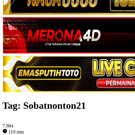
Tag:
Sobatnonton21
7.984
119 min