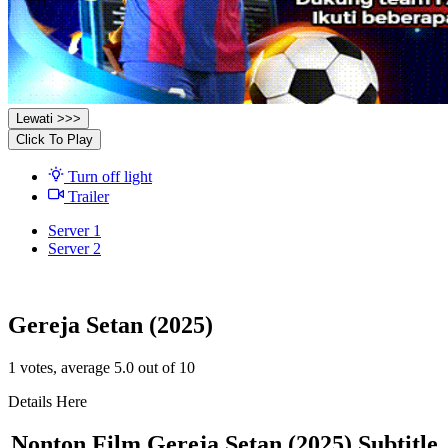
Lewati >>>
Click To Play
Turn off light
Trailer
Server 1
Server 2
Gereja Setan (2025)
1
votes, average
5.0
out of 10
Details Here
Nonton Film Gereja Setan (2025) Subtitle