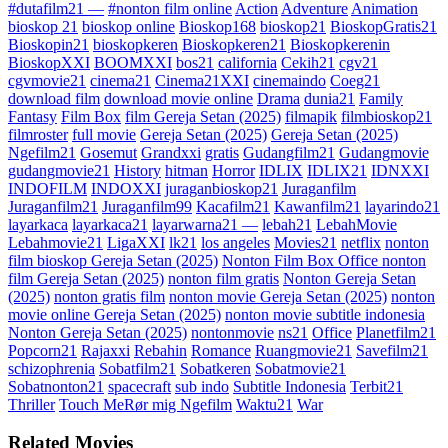
#dutafilm21 —
#nonton film online
Action
Adventure
Animation
bioskop 21
bioskop online
Bioskop168
bioskop21
BioskopGratis21
Bioskopin21
bioskopkeren
Bioskopkeren21
Bioskopkerenin
BioskopXXI
BOOMXXI
bos21
california
Cekih21
cgv21
cgvmovie21
cinema21
Cinema21XXI
cinemaindo
Coeg21
download film
download movie online
Drama
dunia21
Family
Fantasy
Film Box
film Gereja Setan (2025)
filmapik
filmbioskop21
filmroster
full movie
Gereja Setan (2025)
Gereja Setan (2025)
Ngefilm21
Gosemut
Grandxxi
gratis
Gudangfilm21
Gudangmovie
gudangmovie21
History
hitman
Horror
IDLIX
IDLIX21
IDNXXI
INDOFILM
INDOXXI
juraganbioskop21
Juraganfilm
Juraganfilm21
Juraganfilm99
Kacafilm21
Kawanfilm21
layarindo21
layarkaca
layarkaca21
layarwarna21 —
lebah21
LebahMovie
Lebahmovie21
LigaXXI
lk21
los angeles
Movies21
netflix
nonton
film bioskop Gereja Setan (2025)
Nonton Film Box Office nonton
film Gereja Setan (2025)
nonton film gratis
Nonton Gereja Setan
(2025)
nonton gratis film
nonton movie Gereja Setan (2025)
nonton
movie online Gereja Setan (2025)
nonton movie subtitle indonesia
Nonton Gereja Setan (2025)
nontonmovie
ns21
Office
Planetfilm21
Popcorn21
Rajaxxi
Rebahin
Romance
Ruangmovie21
Savefilm21
schizophrenia
Sobatfilm21
Sobatkeren
Sobatmovie21
Sobatnonton21
spacecraft
sub indo
Subtitle Indonesia
Terbit21
Thriller
Touch MeRør mig Ngefilm
Waktu21
War
Related Movies