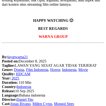
tentang kepatuhan, hak cipta, legalitas, kesopanan, atau aspek lain
dari konten situs streaming film online lainnya.
HAPPY WATCHING 🙂
BEST REGARDS
WARNA GROUP
By:
layarwarna21
Posted on:
December 8, 2025
Tagline:
LAWAN YANG SESAT AGAR TIDAK TERJERAT
Genre:
Drama
,
Film Indonesia
,
Horror
,
Indonesia
,
Movie
Quality:
HDCAM
Year:
2025
Duration:
110 Min
Country:
Indonesia
Release:
10 Sep 2025
Language:
Bahasa indonesia
Director:
Daniel Tito
Cast:
Jonas Rivano
,
Millen Cyrus
,
Mongol Stres