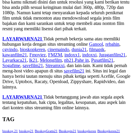
bisa kamu nikmati disini dan untuk resolusi yang kami berikan tentu
bisa anda pilih sesuai keinginan mulai dari 360p, 480p, 720p dan
1080p. Namun kami tetap menyarakan kepada seluruh penikmat
film untuk tidak menonton atau mendownload segala jenis film
bajakan dan kami sarankan untuk tetap membeli atau nonton film
resmi yang memiliki lisensi dari pihak terkait.
LAYARWARNA21
Tidak pernah bekerja sama atau memiliki
hubungan kerja dengan situs streaming online
Ganool
,
rebahin
,
cgvindo
,
bioskopkeren
,
cinemaindo
,
dunia21
,
filmapik
,
kawanfilm21
,
Fmoviez
,
FMZM
,
indoxx1
,
indoxxi
,
Juraganfilm21
,
Layarkaca21
,
lk21
,
Melongfilm
,
nb21
,
Pahe in
,
Pusatfilm21
,
Sogafime
,
savefilm21
,
Streamxxi
, dan lain-lain. Kami tidak pernah
meng-host video apapun di situs
savefilm21
ini. Situs ini legal dan
hanya berisi tautan menuju situs pihak ketiga seperti Acefile, Google
Drive, Uptobox, Racaty, Openload, Zippyshare, Rapidvideo, dan
lainnya.
LAYARWARNA21
Tidak bertanggung jawab atas segala aspek
tentang kepatuhan, hak cipta, legalitas, kesopanan, atau aspek lain
dari konten situs streaming film online lainnya.
TAG
bioskop 21
bioskop21
BioskopGratis21
Bioskopin21
bioskopkeren
Bioskopkeren21