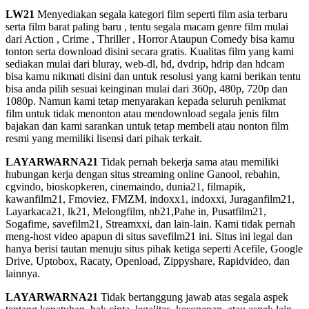
LW21
Menyediakan segala kategori film seperti film asia terbaru
serta film barat paling baru , tentu segala macam genre film mulai
dari Action , Crime , Thriller , Horror Ataupun Comedy bisa kamu
tonton serta download disini secara gratis. Kualitas film yang kami
sediakan mulai dari bluray, web-dl, hd, dvdrip, hdrip dan hdcam
bisa kamu nikmati disini dan untuk resolusi yang kami berikan tentu
bisa anda pilih sesuai keinginan mulai dari 360p, 480p, 720p dan
1080p. Namun kami tetap menyarakan kepada seluruh penikmat
film untuk tidak menonton atau mendownload segala jenis film
bajakan dan kami sarankan untuk tetap membeli atau nonton film
resmi yang memiliki lisensi dari pihak terkait.
LAYARWARNA21
Tidak pernah bekerja sama atau memiliki
hubungan kerja dengan situs streaming online Ganool, rebahin,
cgvindo, bioskopkeren, cinemaindo, dunia21, filmapik,
kawanfilm21, Fmoviez, FMZM, indoxx1, indoxxi, Juraganfilm21,
Layarkaca21, lk21, Melongfilm, nb21,Pahe in, Pusatfilm21,
Sogafime, savefilm21, Streamxxi, dan lain-lain. Kami tidak pernah
meng-host video apapun di situs savefilm21 ini. Situs ini legal dan
hanya berisi tautan menuju situs pihak ketiga seperti Acefile, Google
Drive, Uptobox, Racaty, Openload, Zippyshare, Rapidvideo, dan
lainnya.
LAYARWARNA21
Tidak bertanggung jawab atas segala aspek