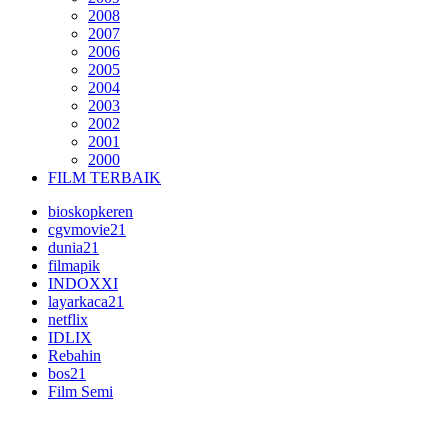
2008
2007
2006
2005
2004
2003
2002
2001
2000
FILM TERBAIK
bioskopkeren
cgvmovie21
dunia21
filmapik
INDOXXI
layarkaca21
netflix
IDLIX
Rebahin
bos21
Film Semi