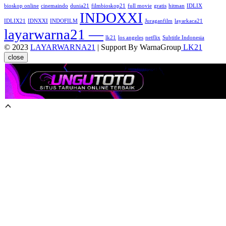
bioskop online
cinemaindo
dunia21
filmbioskop21
full movie
gratis
hitman
IDLIX
INDOXXI
IDLIX21
IDNXXI
INDOFILM
Juraganfilm
layarkaca21
layarwarna21 —
lk21
los angeles
netflix
Subtitle Indonesia
© 2023
LAYARWARNA21
| Support By WarnaGroup
LK21
close