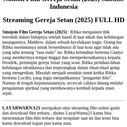
Indonesia
Streaming Gereja Setan (2025) FULL HD
Sinopsis Film Gereja Setan (2025)
: Ribka mengalami titik
terendah dalam hidupnya setelah hamil di luar nikah dan kehilangan
tunangannya, Matthew, dalam sebuah kecelakaan tragis. Orang tua
Ribka memintanya untuk bersembunyi di luar kota agar tidak ada
yang tahu tentang “rasa malu” ini. Ribka kemudian bertemu Gladys
yang memberinya tempat tinggal dan memperkenalkannya kepada
Hendrik, pemimpin gereja Setan yang sesat. Ribka perlahan-lahan
kehilangan identitasnya dan terperangkap dalam ritual-ritual gelap
yang mengerikan. Masalah menjadi semakin rumit ketika Ribka
bertemu Lucifer, yang ingin menjadikannya “pengantin iblis”.
Namun di tengah keputusasaannya, secercah cahaya datang melalui
pengalaman spiritual yang membawanya kembali kepada iman
sejati.
LAYARWARNA21
merupakan situs streaming film online gratis
dan download film terbaru , disitus LayarWarna21 kamu bisa
menemukan film-film terbaru dan terupdate saat ini dan tentu bisa
kamu download kapan pun kamu mau.