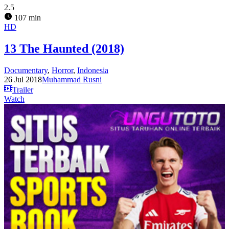
2.5
107 min
HD
13 The Haunted (2018)
Documentary
,
Horror
,
Indonesia
26 Jul 2018
Muhammad Rusni
Trailer
Watch