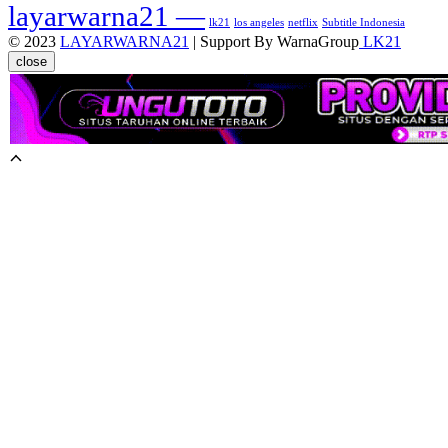
layarwarna21 —
lk21
los angeles
netflix
Subtitle Indonesia
© 2023
LAYARWARNA21
| Support By WarnaGroup
LK21
close