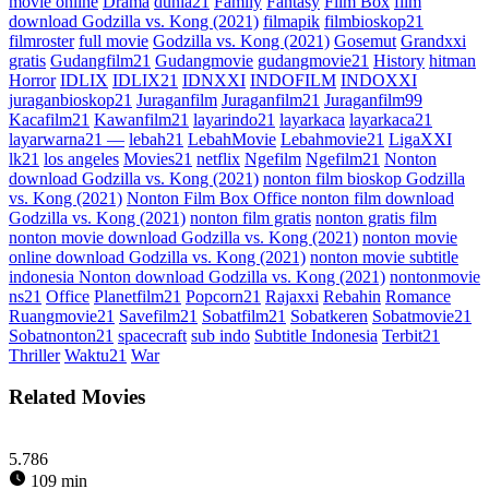
movie online
Drama
dunia21
Family
Fantasy
Film Box
film
download Godzilla vs. Kong (2021)
filmapik
filmbioskop21
filmroster
full movie
Godzilla vs. Kong (2021)
Gosemut
Grandxxi
gratis
Gudangfilm21
Gudangmovie
gudangmovie21
History
hitman
Horror
IDLIX
IDLIX21
IDNXXI
INDOFILM
INDOXXI
juraganbioskop21
Juraganfilm
Juraganfilm21
Juraganfilm99
Kacafilm21
Kawanfilm21
layarindo21
layarkaca
layarkaca21
layarwarna21 —
lebah21
LebahMovie
Lebahmovie21
LigaXXI
lk21
los angeles
Movies21
netflix
Ngefilm
Ngefilm21
Nonton
download Godzilla vs. Kong (2021)
nonton film bioskop Godzilla
vs. Kong (2021)
Nonton Film Box Office nonton film download
Godzilla vs. Kong (2021)
nonton film gratis
nonton gratis film
nonton movie download Godzilla vs. Kong (2021)
nonton movie
online download Godzilla vs. Kong (2021)
nonton movie subtitle
indonesia Nonton download Godzilla vs. Kong (2021)
nontonmovie
ns21
Office
Planetfilm21
Popcorn21
Rajaxxi
Rebahin
Romance
Ruangmovie21
Savefilm21
Sobatfilm21
Sobatkeren
Sobatmovie21
Sobatnonton21
spacecraft
sub indo
Subtitle Indonesia
Terbit21
Thriller
Waktu21
War
Related Movies
5.786
109 min