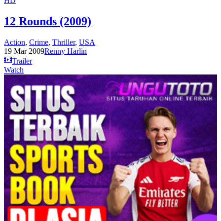
HD
12 Rounds (2009)
Action
,
Crime
,
Thriller
,
USA
19 Mar 2009
Renny Harlin
Trailer
Watch