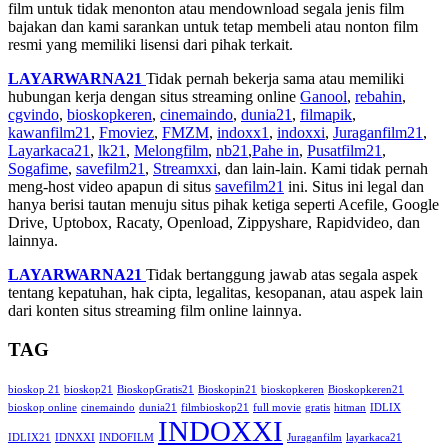
film untuk tidak menonton atau mendownload segala jenis film
bajakan dan kami sarankan untuk tetap membeli atau nonton film
resmi yang memiliki lisensi dari pihak terkait.
LAYARWARNA21
Tidak pernah bekerja sama atau memiliki
hubungan kerja dengan situs streaming online
Ganool
,
rebahin
,
cgvindo
,
bioskopkeren
,
cinemaindo
,
dunia21
,
filmapik
,
kawanfilm21
,
Fmoviez
,
FMZM
,
indoxx1
,
indoxxi
,
Juraganfilm21
,
Layarkaca21
,
lk21
,
Melongfilm
,
nb21
,
Pahe in
,
Pusatfilm21
,
Sogafime
,
savefilm21
,
Streamxxi
, dan lain-lain. Kami tidak pernah
meng-host video apapun di situs
savefilm21
ini. Situs ini legal dan
hanya berisi tautan menuju situs pihak ketiga seperti Acefile, Google
Drive, Uptobox, Racaty, Openload, Zippyshare, Rapidvideo, dan
lainnya.
LAYARWARNA21
Tidak bertanggung jawab atas segala aspek
tentang kepatuhan, hak cipta, legalitas, kesopanan, atau aspek lain
dari konten situs streaming film online lainnya.
TAG
bioskop 21
bioskop21
BioskopGratis21
Bioskopin21
bioskopkeren
Bioskopkeren21
bioskop online
cinemaindo
dunia21
filmbioskop21
full movie
gratis
hitman
IDLIX
INDOXXI
IDLIX21
IDNXXI
INDOFILM
Juraganfilm
layarkaca21