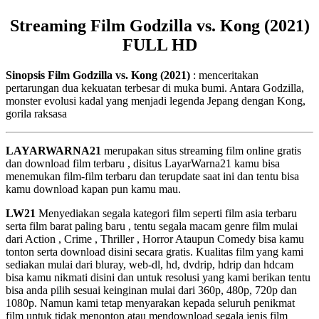
Streaming Film Godzilla vs. Kong (2021)
FULL HD
Sinopsis Film Godzilla vs. Kong (2021)
: menceritakan
pertarungan dua kekuatan terbesar di muka bumi. Antara Godzilla,
monster evolusi kadal yang menjadi legenda Jepang dengan Kong,
gorila raksasa
LAYARWARNA21
merupakan situs streaming film online gratis
dan download film terbaru , disitus LayarWarna21 kamu bisa
menemukan film-film terbaru dan terupdate saat ini dan tentu bisa
kamu download kapan pun kamu mau.
LW21
Menyediakan segala kategori film seperti film asia terbaru
serta film barat paling baru , tentu segala macam genre film mulai
dari Action , Crime , Thriller , Horror Ataupun Comedy bisa kamu
tonton serta download disini secara gratis. Kualitas film yang kami
sediakan mulai dari bluray, web-dl, hd, dvdrip, hdrip dan hdcam
bisa kamu nikmati disini dan untuk resolusi yang kami berikan tentu
bisa anda pilih sesuai keinginan mulai dari 360p, 480p, 720p dan
1080p. Namun kami tetap menyarakan kepada seluruh penikmat
film untuk tidak menonton atau mendownload segala jenis film