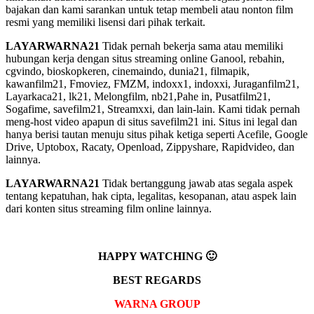
bajakan dan kami sarankan untuk tetap membeli atau nonton film
resmi yang memiliki lisensi dari pihak terkait.
LAYARWARNA21
Tidak pernah bekerja sama atau memiliki
hubungan kerja dengan situs streaming online Ganool, rebahin,
cgvindo, bioskopkeren, cinemaindo, dunia21, filmapik,
kawanfilm21, Fmoviez, FMZM, indoxx1, indoxxi, Juraganfilm21,
Layarkaca21, lk21, Melongfilm, nb21,Pahe in, Pusatfilm21,
Sogafime, savefilm21, Streamxxi, dan lain-lain. Kami tidak pernah
meng-host video apapun di situs savefilm21 ini. Situs ini legal dan
hanya berisi tautan menuju situs pihak ketiga seperti Acefile, Google
Drive, Uptobox, Racaty, Openload, Zippyshare, Rapidvideo, dan
lainnya.
LAYARWARNA21
Tidak bertanggung jawab atas segala aspek
tentang kepatuhan, hak cipta, legalitas, kesopanan, atau aspek lain
dari konten situs streaming film online lainnya.
HAPPY WATCHING 🙂
BEST REGARDS
WARNA GROUP