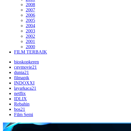
2008
2007
2006
2005
2004
2003
2002
2001
2000
FILM TERBAIK
bioskopkeren
cgvmovie21
dunia21
filmapik
INDOXXI
layarkaca21
netflix
IDLIX
Rebahin
bos21
Film Semi