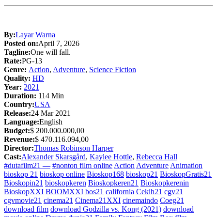
By:
Layar Warna
Posted on:
April 7, 2026
Tagline:
One will fall.
Rate:
PG-13
Genre:
Action
,
Adventure
,
Science Fiction
Quality:
HD
Year:
2021
Duration:
114 Min
Country:
USA
Release:
24 Mar 2021
Language:
English
Budget:
$ 200.000.000,00
Revenue:
$ 470.116.094,00
Director:
Thomas Robinson Harper
Cast:
Alexander Skarsgård
,
Kaylee Hottle
,
Rebecca Hall
#dutafilm21 —
#nonton film online
Action
Adventure
Animation
bioskop 21
bioskop online
Bioskop168
bioskop21
BioskopGratis21
Bioskopin21
bioskopkeren
Bioskopkeren21
Bioskopkerenin
BioskopXXI
BOOMXXI
bos21
california
Cekih21
cgv21
cgvmovie21
cinema21
Cinema21XXI
cinemaindo
Coeg21
download film
download Godzilla vs. Kong (2021)
download