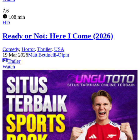
7.6
108 min
HD
Ready or Not: Here I Come (2026)
Comedy
,
Horror
,
Thriller
,
USA
19 Mar 2026
Matt Bettinelli-Olpin
Trailer
Watch