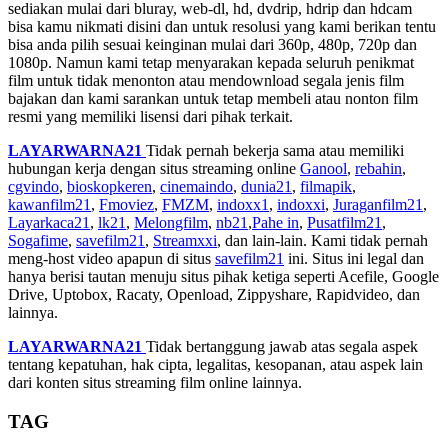
sediakan mulai dari bluray, web-dl, hd, dvdrip, hdrip dan hdcam
bisa kamu nikmati disini dan untuk resolusi yang kami berikan tentu
bisa anda pilih sesuai keinginan mulai dari 360p, 480p, 720p dan
1080p. Namun kami tetap menyarakan kepada seluruh penikmat
film untuk tidak menonton atau mendownload segala jenis film
bajakan dan kami sarankan untuk tetap membeli atau nonton film
resmi yang memiliki lisensi dari pihak terkait.
LAYARWARNA21
Tidak pernah bekerja sama atau memiliki
hubungan kerja dengan situs streaming online
Ganool
,
rebahin
,
cgvindo
,
bioskopkeren
,
cinemaindo
,
dunia21
,
filmapik
,
kawanfilm21
,
Fmoviez
,
FMZM
,
indoxx1
,
indoxxi
,
Juraganfilm21
,
Layarkaca21
,
lk21
,
Melongfilm
,
nb21
,
Pahe in
,
Pusatfilm21
,
Sogafime
,
savefilm21
,
Streamxxi
, dan lain-lain. Kami tidak pernah
meng-host video apapun di situs
savefilm21
ini. Situs ini legal dan
hanya berisi tautan menuju situs pihak ketiga seperti Acefile, Google
Drive, Uptobox, Racaty, Openload, Zippyshare, Rapidvideo, dan
lainnya.
LAYARWARNA21
Tidak bertanggung jawab atas segala aspek
tentang kepatuhan, hak cipta, legalitas, kesopanan, atau aspek lain
dari konten situs streaming film online lainnya.
TAG