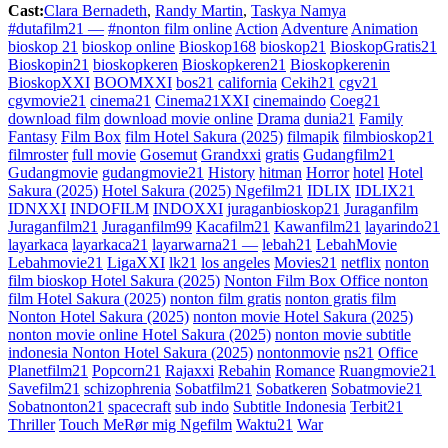
Cast:
Clara Bernadeth
,
Randy Martin
,
Taskya Namya
#dutafilm21 —
#nonton film online
Action
Adventure
Animation
bioskop 21
bioskop online
Bioskop168
bioskop21
BioskopGratis21
Bioskopin21
bioskopkeren
Bioskopkeren21
Bioskopkerenin
BioskopXXI
BOOMXXI
bos21
california
Cekih21
cgv21
cgvmovie21
cinema21
Cinema21XXI
cinemaindo
Coeg21
download film
download movie online
Drama
dunia21
Family
Fantasy
Film Box
film Hotel Sakura (2025)
filmapik
filmbioskop21
filmroster
full movie
Gosemut
Grandxxi
gratis
Gudangfilm21
Gudangmovie
gudangmovie21
History
hitman
Horror
hotel
Hotel
Sakura (2025)
Hotel Sakura (2025) Ngefilm21
IDLIX
IDLIX21
IDNXXI
INDOFILM
INDOXXI
juraganbioskop21
Juraganfilm
Juraganfilm21
Juraganfilm99
Kacafilm21
Kawanfilm21
layarindo21
layarkaca
layarkaca21
layarwarna21 —
lebah21
LebahMovie
Lebahmovie21
LigaXXI
lk21
los angeles
Movies21
netflix
nonton
film bioskop Hotel Sakura (2025)
Nonton Film Box Office nonton
film Hotel Sakura (2025)
nonton film gratis
nonton gratis film
Nonton Hotel Sakura (2025)
nonton movie Hotel Sakura (2025)
nonton movie online Hotel Sakura (2025)
nonton movie subtitle
indonesia Nonton Hotel Sakura (2025)
nontonmovie
ns21
Office
Planetfilm21
Popcorn21
Rajaxxi
Rebahin
Romance
Ruangmovie21
Savefilm21
schizophrenia
Sobatfilm21
Sobatkeren
Sobatmovie21
Sobatnonton21
spacecraft
sub indo
Subtitle Indonesia
Terbit21
Thriller
Touch MeRør mig Ngefilm
Waktu21
War