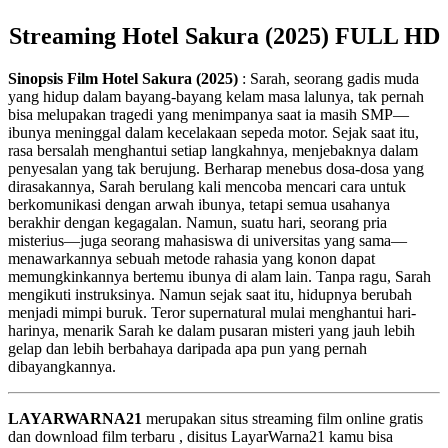
Streaming Hotel Sakura (2025) FULL HD
Sinopsis Film Hotel Sakura (2025)
: Sarah, seorang gadis muda
yang hidup dalam bayang-bayang kelam masa lalunya, tak pernah
bisa melupakan tragedi yang menimpanya saat ia masih SMP—
ibunya meninggal dalam kecelakaan sepeda motor. Sejak saat itu,
rasa bersalah menghantui setiap langkahnya, menjebaknya dalam
penyesalan yang tak berujung. Berharap menebus dosa-dosa yang
dirasakannya, Sarah berulang kali mencoba mencari cara untuk
berkomunikasi dengan arwah ibunya, tetapi semua usahanya
berakhir dengan kegagalan. Namun, suatu hari, seorang pria
misterius—juga seorang mahasiswa di universitas yang sama—
menawarkannya sebuah metode rahasia yang konon dapat
memungkinkannya bertemu ibunya di alam lain. Tanpa ragu, Sarah
mengikuti instruksinya. Namun sejak saat itu, hidupnya berubah
menjadi mimpi buruk. Teror supernatural mulai menghantui hari-
harinya, menarik Sarah ke dalam pusaran misteri yang jauh lebih
gelap dan lebih berbahaya daripada apa pun yang pernah
dibayangkannya.
LAYARWARNA21
merupakan situs streaming film online gratis
dan download film terbaru , disitus LayarWarna21 kamu bisa