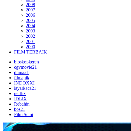
2008
2007
2006
2005
2004
2003
2002
2001
2000
FILM TERBAIK
bioskopkeren
cgvmovie21
dunia21
filmapik
INDOXXI
layarkaca21
netflix
IDLIX
Rebahin
bos21
Film Semi