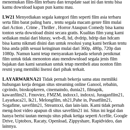
menemukan film-film terbaru dan terupdate saat ini dan tentu bisa
kamu download kapan pun kamu mau.
LW21
Menyediakan segala kategori film seperti film asia terbaru
serta film barat paling baru , tentu segala macam genre film mulai
dari Action , Crime , Thriller , Horror Ataupun Comedy bisa kamu
tonton serta download disini secara gratis. Kualitas film yang kami
sediakan mulai dari bluray, web-dl, hd, dvdrip, hdrip dan hdcam
bisa kamu nikmati disini dan untuk resolusi yang kami berikan tentu
bisa anda pilih sesuai keinginan mulai dari 360p, 480p, 720p dan
1080p. Namun kami tetap menyarakan kepada seluruh penikmat
film untuk tidak menonton atau mendownload segala jenis film
bajakan dan kami sarankan untuk tetap membeli atau nonton film
resmi yang memiliki lisensi dari pihak terkait.
LAYARWARNA21
Tidak pernah bekerja sama atau memiliki
hubungan kerja dengan situs streaming online Ganool, rebahin,
cgvindo, bioskopkeren, cinemaindo, dunia21, filmapik,
kawanfilm21, Fmoviez, FMZM, indoxx1, indoxxi, Juraganfilm21,
Layarkaca21, lk21, Melongfilm, nb21,Pahe in, Pusatfilm21,
Sogafime, savefilm21, Streamxxi, dan lain-lain. Kami tidak pernah
meng-host video apapun di situs savefilm21 ini. Situs ini legal dan
hanya berisi tautan menuju situs pihak ketiga seperti Acefile, Google
Drive, Uptobox, Racaty, Openload, Zippyshare, Rapidvideo, dan
lainnya.