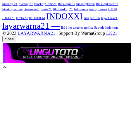
bioskop 21
bioskop21
BioskopGratis21
Bioskopin21
bioskopkeren
Bioskopkeren21
bioskop online
cinemaindo
dunia21
filmbioskop21
full movie
gratis
hitman
IDLIX
INDOXXI
IDLIX21
IDNXXI
INDOFILM
Juraganfilm
layarkaca21
layarwarna21 —
lk21
los angeles
netflix
Subtitle Indonesia
© 2023
LAYARWARNA21
| Support By WarnaGroup
LK21
close