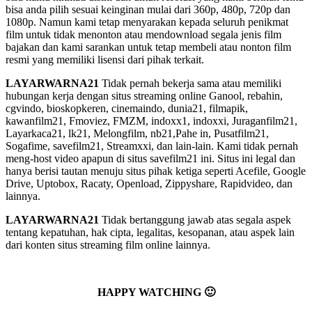
bisa anda pilih sesuai keinginan mulai dari 360p, 480p, 720p dan
1080p. Namun kami tetap menyarakan kepada seluruh penikmat
film untuk tidak menonton atau mendownload segala jenis film
bajakan dan kami sarankan untuk tetap membeli atau nonton film
resmi yang memiliki lisensi dari pihak terkait.
LAYARWARNA21
Tidak pernah bekerja sama atau memiliki
hubungan kerja dengan situs streaming online Ganool, rebahin,
cgvindo, bioskopkeren, cinemaindo, dunia21, filmapik,
kawanfilm21, Fmoviez, FMZM, indoxx1, indoxxi, Juraganfilm21,
Layarkaca21, lk21, Melongfilm, nb21,Pahe in, Pusatfilm21,
Sogafime, savefilm21, Streamxxi, dan lain-lain. Kami tidak pernah
meng-host video apapun di situs savefilm21 ini. Situs ini legal dan
hanya berisi tautan menuju situs pihak ketiga seperti Acefile, Google
Drive, Uptobox, Racaty, Openload, Zippyshare, Rapidvideo, dan
lainnya.
LAYARWARNA21
Tidak bertanggung jawab atas segala aspek
tentang kepatuhan, hak cipta, legalitas, kesopanan, atau aspek lain
dari konten situs streaming film online lainnya.
HAPPY WATCHING 🙂