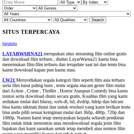
SITUS TERPERCAYA
birutoto
LAYARWARNA21
merupakan situs streaming film online gratis
dan download film terbaru , disitus LayarWarna21 kamu bisa
menemukan film-film terbaru dan terupdate saat ini dan tentu bisa
kamu download kapan pun kamu mau.
LW21
Menyediakan segala kategori film seperti film asia terbaru
serta film barat paling baru , tentu segala macam genre film mulai
dari Action , Crime , Thriller , Horror Ataupun Comedy bisa kamu
tonton serta download disini secara gratis. Kualitas film yang kami
sediakan mulai dari bluray, web-dl, hd, dvdrip, hdrip dan hdcam
bisa kamu nikmati disini dan untuk resolusi yang kami berikan tentu
bisa anda pilih sesuai keinginan mulai dari 360p, 480p, 720p dan
1080p. Namun kami tetap menyarakan kepada seluruh penikmat
film untuk tidak menonton atau mendownload segala jenis film
bajakan dan kami sarankan untuk tetap membeli atau nonton film
resmi yang memiliki lisensi dari pihak terkait.