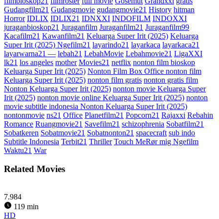
filmbioskop21
filmroster
full movie
Gosemut
Grandxxi
gratis
Gudangfilm21
Gudangmovie
gudangmovie21
History
hitman
Horror
IDLIX
IDLIX21
IDNXXI
INDOFILM
INDOXXI
juraganbioskop21
Juraganfilm
Juraganfilm21
Juraganfilm99
Kacafilm21
Kawanfilm21
Keluarga Super Irit (2025)
Keluarga
Super Irit (2025) Ngefilm21
layarindo21
layarkaca
layarkaca21
layarwarna21 —
lebah21
LebahMovie
Lebahmovie21
LigaXXI
lk21
los angeles
mother
Movies21
netflix
nonton film bioskop
Keluarga Super Irit (2025)
Nonton Film Box Office nonton film
Keluarga Super Irit (2025)
nonton film gratis
nonton gratis film
Nonton Keluarga Super Irit (2025)
nonton movie Keluarga Super
Irit (2025)
nonton movie online Keluarga Super Irit (2025)
nonton
movie subtitle indonesia Nonton Keluarga Super Irit (2025)
nontonmovie
ns21
Office
Planetfilm21
Popcorn21
Rajaxxi
Rebahin
Romance
Ruangmovie21
Savefilm21
schizophrenia
Sobatfilm21
Sobatkeren
Sobatmovie21
Sobatnonton21
spacecraft
sub indo
Subtitle Indonesia
Terbit21
Thriller
Touch MeRør mig Ngefilm
Waktu21
War
Related Movies
7.984
119 min
HD