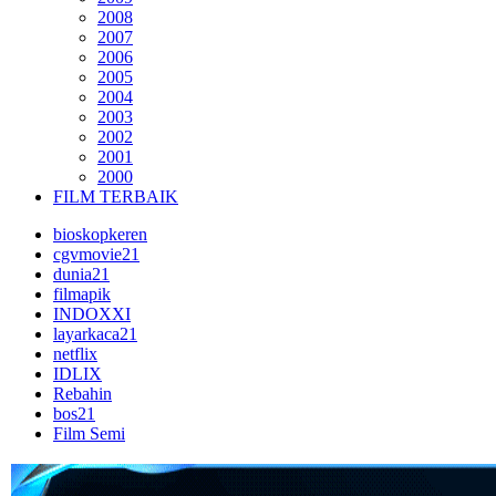
2008
2007
2006
2005
2004
2003
2002
2001
2000
FILM TERBAIK
bioskopkeren
cgvmovie21
dunia21
filmapik
INDOXXI
layarkaca21
netflix
IDLIX
Rebahin
bos21
Film Semi