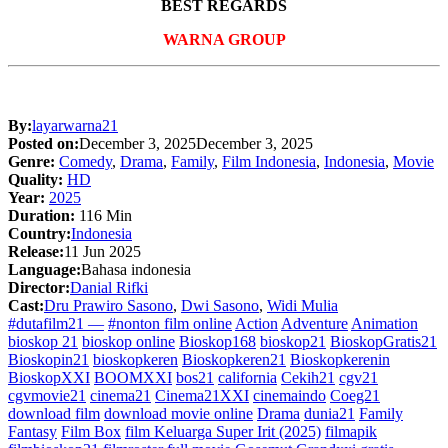
BEST REGARDS
WARNA GROUP
By:
layarwarna21
Posted on:
December 3, 2025
December 3, 2025
Genre:
Comedy
,
Drama
,
Family
,
Film Indonesia
,
Indonesia
,
Movie
Quality:
HD
Year:
2025
Duration:
116 Min
Country:
Indonesia
Release:
11 Jun 2025
Language:
Bahasa indonesia
Director:
Danial Rifki
Cast:
Dru Prawiro Sasono
,
Dwi Sasono
,
Widi Mulia
#dutafilm21 —
#nonton film online
Action
Adventure
Animation
bioskop 21
bioskop online
Bioskop168
bioskop21
BioskopGratis21
Bioskopin21
bioskopkeren
Bioskopkeren21
Bioskopkerenin
BioskopXXI
BOOMXXI
bos21
california
Cekih21
cgv21
cgvmovie21
cinema21
Cinema21XXI
cinemaindo
Coeg21
download film
download movie online
Drama
dunia21
Family
Fantasy
Film Box
film Keluarga Super Irit (2025)
filmapik