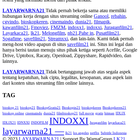
LAYARWARNA21
Tidak pernah bekerja sama atau memiliki
hubungan kerja dengan situs streaming online
Ganool
,
rebahin
,
cgvindo
,
bioskopkeren
,
cinemaindo
,
dunia21
,
filmapik
,
kawanfilm21
,
Fmoviez
,
FMZM
,
indoxx1
,
indoxxi
,
Juraganfilm21
,
Layarkaca21
,
lk21
,
Melongfilm
,
nb21
,
Pahe in
,
Pusatfilm21
,
Sogafime
,
savefilm21
,
Streamxxi
, dan lain-lain. Kami tidak pernah
meng-host video apapun di situs
savefilm21
ini. Situs ini legal dan
hanya berisi tautan menuju situs pihak ketiga seperti Acefile, Google
Drive, Uptobox, Racaty, Openload, Zippyshare, Rapidvideo, dan
lainnya.
LAYARWARNA21
Tidak bertanggung jawab atas segala aspek
tentang kepatuhan, hak cipta, legalitas, kesopanan, atau aspek lain
dari konten situs streaming film online lainnya.
TAG
bioskop 21
bioskop21
BioskopGratis21
Bioskopin21
bioskopkeren
Bioskopkeren21
bioskop online
cinemaindo
dunia21
filmbioskop21
full movie
gratis
hitman
IDLIX
INDOXXI
IDLIX21
IDNXXI
INDOFILM
Juraganfilm
layarkaca21
layarwarna21 —
lk21
los angeles
netflix
Subtitle Indonesia
© 2023
LAYARWARNA21
| Support By WarnaGroup
LK21