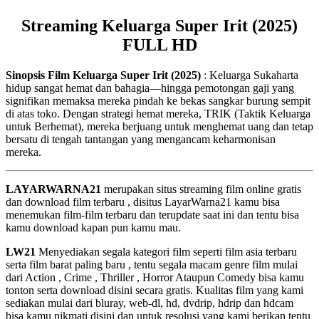
Streaming Keluarga Super Irit (2025)
FULL HD
Sinopsis Film Keluarga Super Irit (2025)
: Keluarga Sukaharta
hidup sangat hemat dan bahagia—hingga pemotongan gaji yang
signifikan memaksa mereka pindah ke bekas sangkar burung sempit
di atas toko. Dengan strategi hemat mereka, TRIK (Taktik Keluarga
untuk Berhemat), mereka berjuang untuk menghemat uang dan tetap
bersatu di tengah tantangan yang mengancam keharmonisan
mereka.
LAYARWARNA21
merupakan situs streaming film online gratis
dan download film terbaru , disitus LayarWarna21 kamu bisa
menemukan film-film terbaru dan terupdate saat ini dan tentu bisa
kamu download kapan pun kamu mau.
LW21
Menyediakan segala kategori film seperti film asia terbaru
serta film barat paling baru , tentu segala macam genre film mulai
dari Action , Crime , Thriller , Horror Ataupun Comedy bisa kamu
tonton serta download disini secara gratis. Kualitas film yang kami
sediakan mulai dari bluray, web-dl, hd, dvdrip, hdrip dan hdcam
bisa kamu nikmati disini dan untuk resolusi yang kami berikan tentu