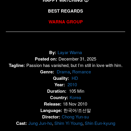
BEST REGARDS
WARNA GROUP
By:
Layar Warna
Posted on:
December 31, 2025
Tagline:
Passion has vanished, but I’m still in love with him.
Genre:
Drama
,
Romance
Quality:
HD
Year:
2010
Duration:
105 Min
Country:
Korea
Release:
18 Nov 2010
Language:
한국어/조선말
Director:
Chong Yun-su
Cast:
Jung Jun-ho
,
Shim Yi Young
,
Shin Eun-kyung