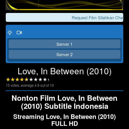
Request Film Silahkan Chat Ke
Server 1
Server 2
Love, In Between (2010)
Click To Play
Lewati >>>
15
votes, average
4.9
out of 10
Nonton Film Love, In Between
(2010) Subtitle Indonesia
Streaming Love, In Between (2010)
FULL HD