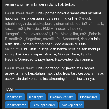
resmi yang memiliki lisensi dari pihak terkait.
LAYARWARNA21
Tidak pernah bekerja sama atau memiliki
hubungan kerja dengan situs streaming online
Ganool
,
rebahin
,
cgvindo
,
bioskopkeren
,
cinemaindo
,
dunia21
,
filmapik
,
kawanfilm21
,
Fmoviez
,
FMZM
,
indoxx1
,
indoxxi
,
Juraganfilm21
,
Layarkaca21
,
lk21
,
Melongfilm
,
nb21
,
Pahe in
,
Pusatfilm21
,
Sogafime
,
savefilm21
,
Streamxxi
, dan lain-lain.
Kami tidak pernah meng-host video apapun di situs
savefilm21
ini. Situs ini legal dan hanya berisi tautan menuju
situs pihak ketiga seperti Acefile, Google Drive, Uptobox,
Racaty, Openload, Zippyshare, Rapidvideo, dan lainnya.
LAYARWARNA21
Tidak bertanggung jawab atas segala
aspek tentang kepatuhan, hak cipta, legalitas, kesopanan, atau
aspek lain dari konten situs streaming film online lainnya.
TAG
bioskop 21
bioskop21
BioskopGratis21
Bioskopin21
bioskopkeren
Bioskopkeren21
bioskop online