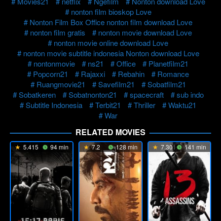
Movies21
netflix
Ngefilm
Nonton download Love
nonton film bioskop Love
Nonton Film Box Office nonton film download Love
nonton film gratis
nonton movie download Love
nonton movie online download Love
nonton movie subtitle indonesia Nonton download Love
nontonmovie
ns21
Office
Planetfilm21
Popcorn21
Rajaxxi
Rebahin
Romance
Ruangmovie21
Savefilm21
Sobatfilm21
Sobatkeren
Sobatnonton21
spacecraft
sub indo
Subtitle Indonesia
Terbit21
Thriller
Waktu21
War
RELATED MOVIES
5.415
94 min
7.2
128 min
7.301
141 min