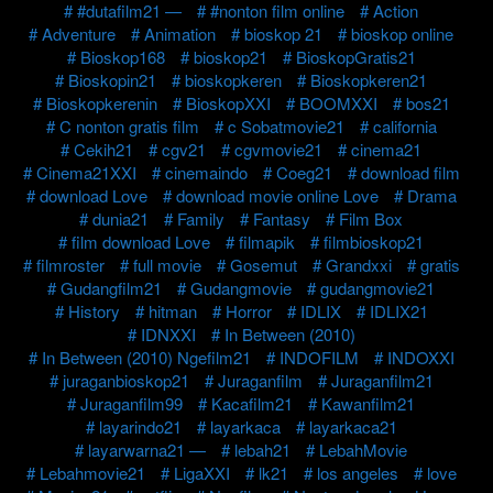
#dutafilm21 —
#nonton film online
Action
Adventure
Animation
bioskop 21
bioskop online
Bioskop168
bioskop21
BioskopGratis21
Bioskopin21
bioskopkeren
Bioskopkeren21
Bioskopkerenin
BioskopXXI
BOOMXXI
bos21
C nonton gratis film
c Sobatmovie21
california
Cekih21
cgv21
cgvmovie21
cinema21
Cinema21XXI
cinemaindo
Coeg21
download film
download Love
download movie online Love
Drama
dunia21
Family
Fantasy
Film Box
film download Love
filmapik
filmbioskop21
filmroster
full movie
Gosemut
Grandxxi
gratis
Gudangfilm21
Gudangmovie
gudangmovie21
History
hitman
Horror
IDLIX
IDLIX21
IDNXXI
In Between (2010)
In Between (2010) Ngefilm21
INDOFILM
INDOXXI
juraganbioskop21
Juraganfilm
Juraganfilm21
Juraganfilm99
Kacafilm21
Kawanfilm21
layarindo21
layarkaca
layarkaca21
layarwarna21 —
lebah21
LebahMovie
Lebahmovie21
LigaXXI
lk21
los angeles
love