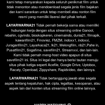
kami tetap menyarakan kepada seluruh penikmat film untuk
tidak menonton atau mendownload segala jenis film bajakan
dan kami sarankan untuk tetap membeli atau nonton film
resmi yang memiliki lisensi dari pihak terkait.
LAYARWARNA21
Tidak pernah bekerja sama atau memiliki
hubungan kerja dengan situs streaming online Ganool,
rebahin, cgvindo, bioskopkeren, cinemaindo, dunia21, filmapik,
kawanfilm21, Fmoviez, FMZM, indoxx1, indoxxi,
Juraganfilm21, Layarkaca21, lk21, Melongfilm, nb21,Pahe in,
Pusatfilm21, Sogafime, savefilm21, Streamxxi, dan lain-lain.
Kami tidak pernah meng-host video apapun di situs
savefilm21 ini. Situs ini legal dan hanya berisi tautan menuju
situs pihak ketiga seperti Acefile, Google Drive, Uptobox,
Racaty, Openload, Zippyshare, Rapidvideo, dan lainnya.
LAYARWARNA21
Tidak bertanggung jawab atas segala
aspek tentang kepatuhan, hak cipta, legalitas, kesopanan, atau
aspek lain dari konten situs streaming film online lainnya.
HAPPY WATCHING 🙂