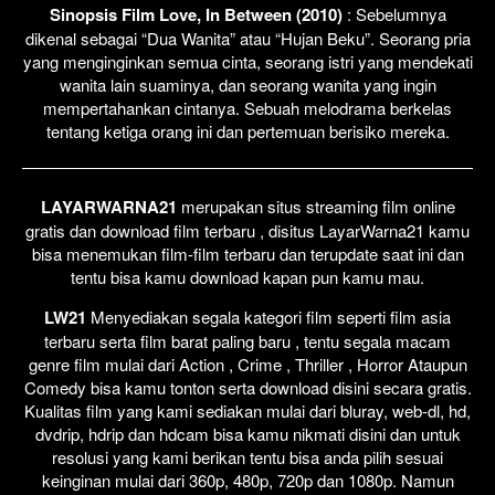
Sinopsis Film Love, In Between (2010)
: Sebelumnya
dikenal sebagai “Dua Wanita” atau “Hujan Beku”. Seorang pria
yang menginginkan semua cinta, seorang istri yang mendekati
wanita lain suaminya, dan seorang wanita yang ingin
mempertahankan cintanya. Sebuah melodrama berkelas
tentang ketiga orang ini dan pertemuan berisiko mereka.
LAYARWARNA21
merupakan situs streaming film online
gratis dan download film terbaru , disitus LayarWarna21 kamu
bisa menemukan film-film terbaru dan terupdate saat ini dan
tentu bisa kamu download kapan pun kamu mau.
LW21
Menyediakan segala kategori film seperti film asia
terbaru serta film barat paling baru , tentu segala macam
genre film mulai dari Action , Crime , Thriller , Horror Ataupun
Comedy bisa kamu tonton serta download disini secara gratis.
Kualitas film yang kami sediakan mulai dari bluray, web-dl, hd,
dvdrip, hdrip dan hdcam bisa kamu nikmati disini dan untuk
resolusi yang kami berikan tentu bisa anda pilih sesuai
keinginan mulai dari 360p, 480p, 720p dan 1080p. Namun