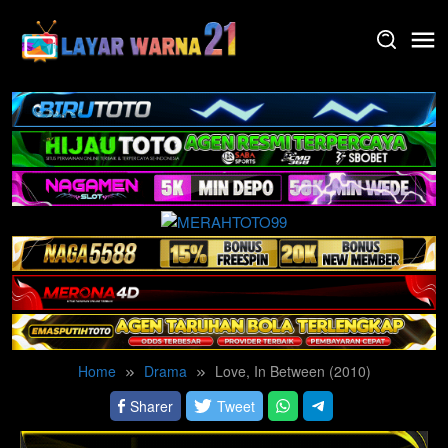
Skip
to
content
Home
Drama
Love, In Between (2010)
Sharer
Tweet