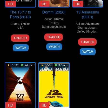
HD
HD
HD
The 15:17 to
Domm (2026)
13 Assassins
Paris (2018)
(2010)
Action
,
Drama
,
Thriller
,
Drama
,
Thriller
,
Action
,
Adventure
,
Bangladesh
,
India
USA
Drama
,
Japan
,
United Kingdom
21
Redoan
7
Clint
TRAILER
TRAILER
25
Takashi
Mar
Rony
Feb
Eastwood
TRAILER
Sep
Miike
2026
2018
WATCH
WATCH
2010
WATCH
7.091
94 min
8.566
97 min
HD
HD