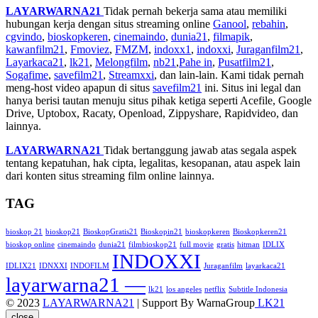
LAYARWARNA21
Tidak pernah bekerja sama atau memiliki
hubungan kerja dengan situs streaming online
Ganool
,
rebahin
,
cgvindo
,
bioskopkeren
,
cinemaindo
,
dunia21
,
filmapik
,
kawanfilm21
,
Fmoviez
,
FMZM
,
indoxx1
,
indoxxi
,
Juraganfilm21
,
Layarkaca21
,
lk21
,
Melongfilm
,
nb21
,
Pahe in
,
Pusatfilm21
,
Sogafime
,
savefilm21
,
Streamxxi
, dan lain-lain. Kami tidak pernah
meng-host video apapun di situs
savefilm21
ini. Situs ini legal dan
hanya berisi tautan menuju situs pihak ketiga seperti Acefile, Google
Drive, Uptobox, Racaty, Openload, Zippyshare, Rapidvideo, dan
lainnya.
LAYARWARNA21
Tidak bertanggung jawab atas segala aspek
tentang kepatuhan, hak cipta, legalitas, kesopanan, atau aspek lain
dari konten situs streaming film online lainnya.
TAG
bioskop 21
bioskop21
BioskopGratis21
Bioskopin21
bioskopkeren
Bioskopkeren21
bioskop online
cinemaindo
dunia21
filmbioskop21
full movie
gratis
hitman
IDLIX
INDOXXI
IDLIX21
IDNXXI
INDOFILM
Juraganfilm
layarkaca21
layarwarna21 —
lk21
los angeles
netflix
Subtitle Indonesia
© 2023
LAYARWARNA21
| Support By WarnaGroup
LK21
close