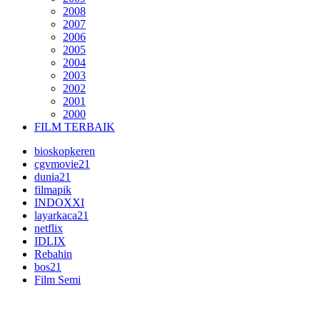
2008
2007
2006
2005
2004
2003
2002
2001
2000
FILM TERBAIK
bioskopkeren
cgvmovie21
dunia21
filmapik
INDOXXI
layarkaca21
netflix
IDLIX
Rebahin
bos21
Film Semi