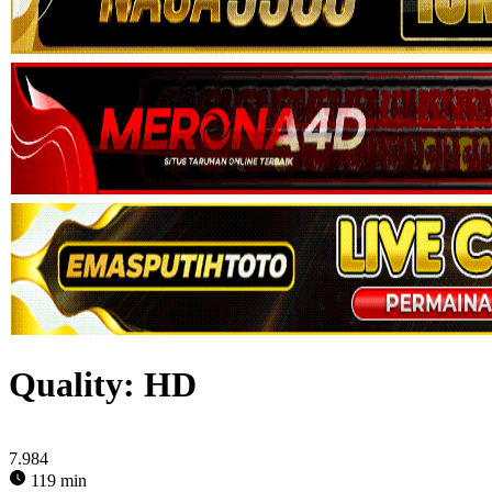
Quality:
HD
7.984
119 min