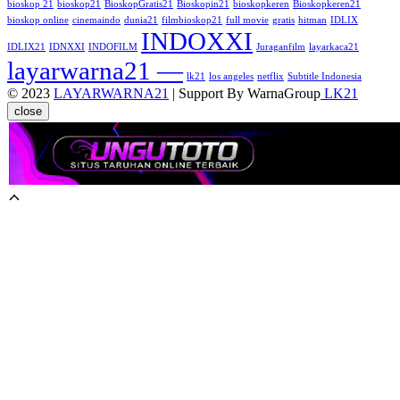
bioskop 21
bioskop21
BioskopGratis21
Bioskopin21
bioskopkeren
Bioskopkeren21
bioskop online
cinemaindo
dunia21
filmbioskop21
full movie
gratis
hitman
IDLIX
INDOXXI
IDLIX21
IDNXXI
INDOFILM
Juraganfilm
layarkaca21
layarwarna21 —
lk21
los angeles
netflix
Subtitle Indonesia
© 2023
LAYARWARNA21
| Support By WarnaGroup
LK21
close