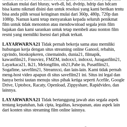
sediakan mulai dari bluray, web-dl, hd, dvdrip, hdrip dan hdcam
bisa kamu nikmati disini dan untuk resolusi yang kami berikan tentu
bisa anda pilih sesuai keinginan mulai dari 360p, 480p, 720p dan
1080p. Namun kami tetap menyarakan kepada seluruh penikmat
film untuk tidak menonton atau mendownload segala jenis film
bajakan dan kami sarankan untuk tetap membeli atau nonton film
resmi yang memiliki lisensi dari pihak terkait.
LAYARWARNA21
Tidak pernah bekerja sama atau memiliki
hubungan kerja dengan situs streaming online Ganool, rebahin,
cgvindo, bioskopkeren, cinemaindo, dunia21, filmapik,
kawanfilm21, Fmoviez, FMZM, indoxx1, indoxxi, Juraganfilm21,
Layarkaca21, lk21, Melongfilm, nb21,Pahe in, Pusatfilm21,
Sogafime, savefilm21, Streamxxi, dan lain-lain. Kami tidak pernah
meng-host video apapun di situs savefilm21 ini. Situs ini legal dan
hanya berisi tautan menuju situs pihak ketiga seperti Acefile, Google
Drive, Uptobox, Racaty, Openload, Zippyshare, Rapidvideo, dan
lainnya.
LAYARWARNA21
Tidak bertanggung jawab atas segala aspek
tentang kepatuhan, hak cipta, legalitas, kesopanan, atau aspek lain
dari konten situs streaming film online lainnya.