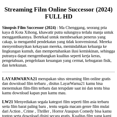
Streaming Film Online Successor (2024)
FULL HD
Sinopsis Film Successor (2024)
: Ma Chenggang, seorang pria
kaya di Kota Xihong, khawatir putra sulungnya terlalu manja untuk
menggantikannya. Bertekad untuk membesarkan penerus yang
cakap, ia mengambil pendekatan yang tidak konvensional. Mereka
menyembunyikan kekayaan mereka, memindahkan keluarga ke
lingkungan kumuh, dan mempertahankan ilusi kemiskinan, sehingga
putranya dapat mengembangkan kualitas seperti kerja keras,
pengetahuan, pengelolaan keuangan yang cermat, kebugaran fisik,
dan ketekunan.
LAYARWARNA21
merupakan situs streaming film online gratis
dan download film terbaru , disitus LayarWarna21 kamu bisa
menemukan film-film terbaru dan terupdate saat ini dan tentu bisa
kamu download kapan pun kamu mau.
LW21
Menyediakan segala kategori film seperti film asia terbaru
serta film barat paling baru , tentu segala macam genre film mulai
dari Action , Crime , Thriller , Horror Ataupun Comedy bisa kamu
tonton serta download disini secara gratis. Kualitas film yang kami