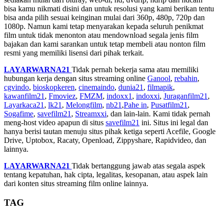
bisa kamu nikmati disini dan untuk resolusi yang kami berikan tentu
bisa anda pilih sesuai keinginan mulai dari 360p, 480p, 720p dan
1080p. Namun kami tetap menyarakan kepada seluruh penikmat
film untuk tidak menonton atau mendownload segala jenis film
bajakan dan kami sarankan untuk tetap membeli atau nonton film
resmi yang memiliki lisensi dari pihak terkait.
LAYARWARNA21
Tidak pernah bekerja sama atau memiliki
hubungan kerja dengan situs streaming online
Ganool
,
rebahin
,
cgvindo
,
bioskopkeren
,
cinemaindo
,
dunia21
,
filmapik
,
kawanfilm21
,
Fmoviez
,
FMZM
,
indoxx1
,
indoxxi
,
Juraganfilm21
,
Layarkaca21
,
lk21
,
Melongfilm
,
nb21
,
Pahe in
,
Pusatfilm21
,
Sogafime
,
savefilm21
,
Streamxxi
, dan lain-lain. Kami tidak pernah
meng-host video apapun di situs
savefilm21
ini. Situs ini legal dan
hanya berisi tautan menuju situs pihak ketiga seperti Acefile, Google
Drive, Uptobox, Racaty, Openload, Zippyshare, Rapidvideo, dan
lainnya.
LAYARWARNA21
Tidak bertanggung jawab atas segala aspek
tentang kepatuhan, hak cipta, legalitas, kesopanan, atau aspek lain
dari konten situs streaming film online lainnya.
TAG