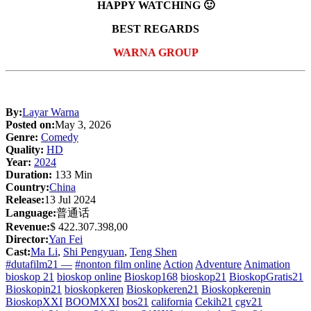
HAPPY WATCHING 🙂
BEST REGARDS
WARNA GROUP
By:
Layar Warna
Posted on:
May 3, 2026
Genre:
Comedy
Quality:
HD
Year:
2024
Duration:
133 Min
Country:
China
Release:
13 Jul 2024
Language:
普通话
Revenue:
$ 422.307.398,00
Director:
Yan Fei
Cast:
Ma Li
,
Shi Pengyuan
,
Teng Shen
#dutafilm21 —
#nonton film online
Action
Adventure
Animation
bioskop 21
bioskop online
Bioskop168
bioskop21
BioskopGratis21
Bioskopin21
bioskopkeren
Bioskopkeren21
Bioskopkerenin
BioskopXXI
BOOMXXI
bos21
california
Cekih21
cgv21