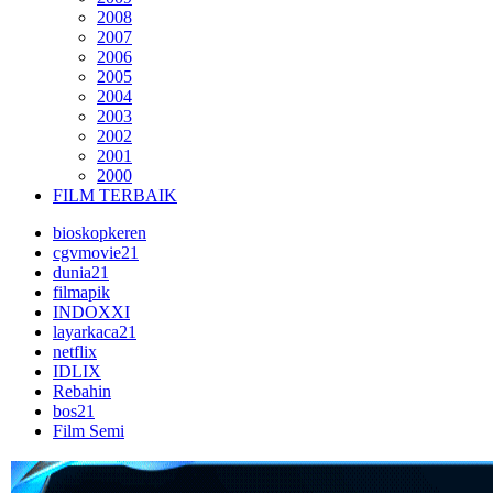
2008
2007
2006
2005
2004
2003
2002
2001
2000
FILM TERBAIK
bioskopkeren
cgvmovie21
dunia21
filmapik
INDOXXI
layarkaca21
netflix
IDLIX
Rebahin
bos21
Film Semi