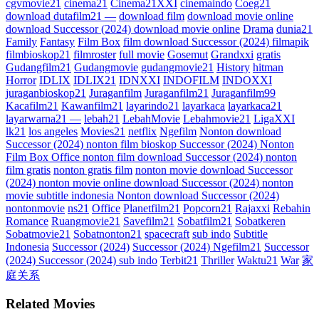
cgvmovie21
cinema21
Cinema21XXI
cinemaindo
Coeg21
download dutafilm21 —
download film
download movie online
download Successor (2024) download movie online
Drama
dunia21
Family
Fantasy
Film Box
film download Successor (2024) filmapik
filmbioskop21
filmroster
full movie
Gosemut
Grandxxi
gratis
Gudangfilm21
Gudangmovie
gudangmovie21
History
hitman
Horror
IDLIX
IDLIX21
IDNXXI
INDOFILM
INDOXXI
juraganbioskop21
Juraganfilm
Juraganfilm21
Juraganfilm99
Kacafilm21
Kawanfilm21
layarindo21
layarkaca
layarkaca21
layarwarna21 —
lebah21
LebahMovie
Lebahmovie21
LigaXXI
lk21
los angeles
Movies21
netflix
Ngefilm
Nonton download
Successor (2024) nonton film bioskop Successor (2024) Nonton
Film Box Office nonton film download Successor (2024) nonton
film gratis
nonton gratis film
nonton movie download Successor
(2024) nonton movie online download Successor (2024) nonton
movie subtitle indonesia Nonton download Successor (2024)
nontonmovie
ns21
Office
Planetfilm21
Popcorn21
Rajaxxi
Rebahin
Romance
Ruangmovie21
Savefilm21
Sobatfilm21
Sobatkeren
Sobatmovie21
Sobatnonton21
spacecraft
sub indo
Subtitle
Indonesia
Successor (2024)
Successor (2024) Ngefilm21
Successor
(2024) Successor (2024) sub indo
Terbit21
Thriller
Waktu21
War
家
庭关系
Related Movies