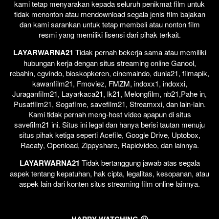
kami tetap menyarakan kepada seluruh penikmat film untuk
tidak menonton atau mendownload segala jenis film bajakan
dan kami sarankan untuk tetap membeli atau nonton film
resmi yang memiliki lisensi dari pihak terkait.
LAYARWARNA21
Tidak pernah bekerja sama atau memiliki
hubungan kerja dengan situs streaming online Ganool,
rebahin, cgvindo, bioskopkeren, cinemaindo, dunia21, filmapik,
kawanfilm21, Fmoviez, FMZM, indoxx1, indoxxi,
Juraganfilm21, Layarkaca21, lk21, Melongfilm, nb21,Pahe in,
Pusatfilm21, Sogafime, savefilm21, Streamxxi, dan lain-lain.
Kami tidak pernah meng-host video apapun di situs
savefilm21 ini. Situs ini legal dan hanya berisi tautan menuju
situs pihak ketiga seperti Acefile, Google Drive, Uptobox,
Racaty, Openload, Zippyshare, Rapidvideo, dan lainnya.
LAYARWARNA21
Tidak bertanggung jawab atas segala
aspek tentang kepatuhan, hak cipta, legalitas, kesopanan, atau
aspek lain dari konten situs streaming film online lainnya.
HAPPY WATCHING 🙂