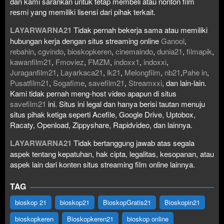
dan kami sarankan untuk tetap membeli atau nonton film
resmi yang memiliki lisensi dari pihak terkait.
LAYARWARNA21
Tidak pernah bekerja sama atau memiliki
hubungan kerja dengan situs streaming online
Ganool
,
rebahin
,
cgvindo
,
bioskopkeren
,
cinemaindo
,
dunia21
,
filmapik
,
kawanfilm21
,
Fmoviez
,
FMZM
,
indoxx1
,
indoxxi
,
Juraganfilm21
,
Layarkaca21
,
lk21
,
Melongfilm
,
nb21
,
Pahe in
,
Pusatfilm21
,
Sogafime
,
savefilm21
,
Streamxxi
, dan lain-lain.
Kami tidak pernah meng-host video apapun di situs
savefilm21
ini. Situs ini legal dan hanya berisi tautan menuju
situs pihak ketiga seperti Acefile, Google Drive, Uptobox,
Racaty, Openload, Zippyshare, Rapidvideo, dan lainnya.
LAYARWARNA21
Tidak bertanggung jawab atas segala
aspek tentang kepatuhan, hak cipta, legalitas, kesopanan, atau
aspek lain dari konten situs streaming film online lainnya.
TAG
bioskop 21
bioskop21
BioskopGratis21
Bioskopin21
bioskopkeren
Bioskopkeren21
bioskop online