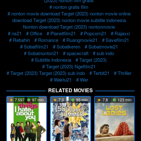
(2023) nonton film gratis
nonton gratis film
nonton movie download Target (2023) nonton movie online
download Target (2023) nonton movie subtitle indonesia
Nonton download Target (2023) nontonmovie
ns21
Office
Planetfilm21
Popcorn21
Rajaxxi
Rebahin
Romance
Ruangmovie21
Savefilm21
Sobatfilm21
Sobatkeren
Sobatmovie21
Sobatnonton21
spacecraft
sub indo
Subtitle Indonesia
Target (2023)
Target (2023) Ngefilm21
Target (2023) Target (2023) sub indo
Terbit21
Thriller
Waktu21
War
RELATED MOVIES
7.597
97 min
7.3
95 min
7.8
123 min