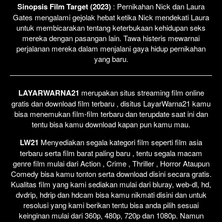
Sinopsis Film Target (2023)
: Pernikahan Nick dan Laura
Gates mengalami gejolak hebat ketika Nick mendekati Laura
untuk membicarakan tentang keterbukaan kehidupan seks
mereka dengan pasangan lain. Tawa histeris mewarnai
perjalanan mereka dalam menjalani gaya hidup pernikahan
yang baru.
LAYARWARNA21
merupakan situs streaming film online
gratis dan download film terbaru , disitus LayarWarna21 kamu
bisa menemukan film-film terbaru dan terupdate saat ini dan
tentu bisa kamu download kapan pun kamu mau.
LW21
Menyediakan segala kategori film seperti film asia
terbaru serta film barat paling baru , tentu segala macam
genre film mulai dari Action , Crime , Thriller , Horror Ataupun
Comedy bisa kamu tonton serta download disini secara gratis.
Kualitas film yang kami sediakan mulai dari bluray, web-dl, hd,
dvdrip, hdrip dan hdcam bisa kamu nikmati disini dan untuk
resolusi yang kami berikan tentu bisa anda pilih sesuai
keinginan mulai dari 360p, 480p, 720p dan 1080p. Namun