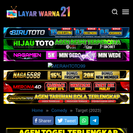
Skip
to
content
Home
Comedy
Target (2023)
Sharer
Tweet