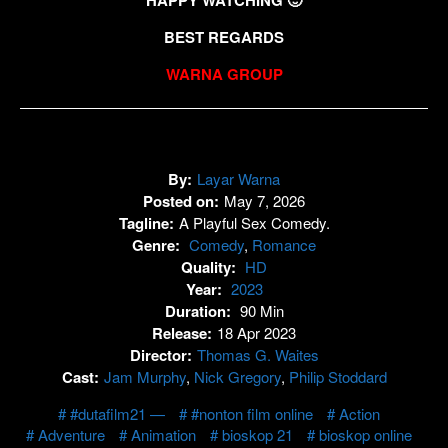
BEST REGARDS
WARNA GROUP
By:
Layar Warna
Posted on:
May 7, 2026
Tagline:
A Playful Sex Comedy.
Genre:
Comedy
,
Romance
Quality:
HD
Year:
2023
Duration:
90 Min
Release:
18 Apr 2023
Director:
Thomas G. Waites
Cast:
Jam Murphy
,
Nick Gregory
,
Philip Stoddard
#dutafilm21 —
#nonton film online
Action
Adventure
Animation
bioskop 21
bioskop online