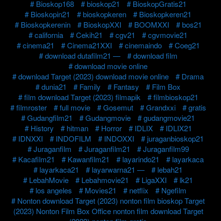
Bioskop168
bioskop21
BioskopGratis21
Bioskopin21
bioskopkeren
Bioskopkeren21
Bioskopkerenin
BioskopXXI
BOOMXXI
bos21
california
Cekih21
cgv21
cgvmovie21
cinema21
Cinema21XXI
cinemaindo
Coeg21
download dutafilm21 —
download film
download movie online
download Target (2023) download movie online
Drama
dunia21
Family
Fantasy
Film Box
film download Target (2023) filmapik
filmbioskop21
filmroster
full movie
Gosemut
Grandxxi
gratis
Gudangfilm21
Gudangmovie
gudangmovie21
History
hitman
Horror
IDLIX
IDLIX21
IDNXXI
INDOFILM
INDOXXI
juraganbioskop21
Juraganfilm
Juraganfilm21
Juraganfilm99
Kacafilm21
Kawanfilm21
layarindo21
layarkaca
layarkaca21
layarwarna21 —
lebah21
LebahMovie
Lebahmovie21
LigaXXI
lk21
los angeles
Movies21
netflix
Ngefilm
Nonton download Target (2023) nonton film bioskop Target
(2023) Nonton Film Box Office nonton film download Target