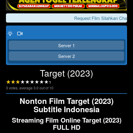
Request Film Silahkan Chat Ke
Server 1
Server 2
Target (2023)
Click To Play
Lewati >>>
3
votes, average
3.0
out of 10
Nonton Film Target (2023)
Subtitle Indonesia
Streaming Film Online Target (2023)
FULL HD