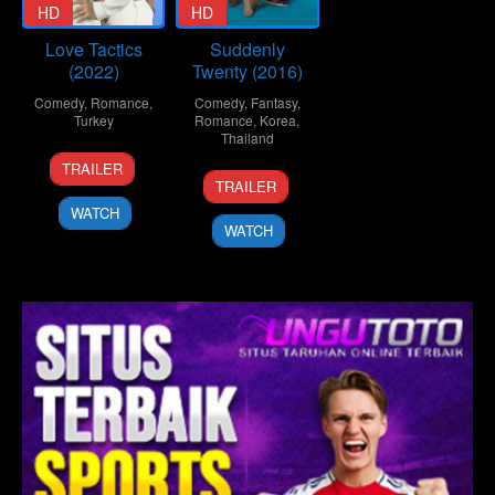
HD
HD
Love Tactics
Suddenly
(2022)
Twenty (2016)
Comedy
,
Romance
,
Comedy
,
Fantasy
,
Turkey
Romance
,
Korea
,
Thailand
11
Emre
TRAILER
24
Supat
Feb
Kabakuşak
TRAILER
Nov
Rangsipat
2022
WATCH
2016
WATCH