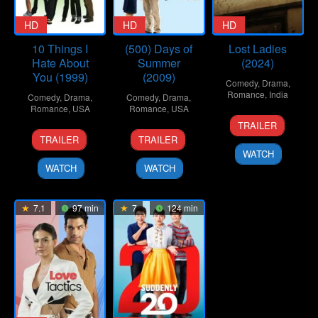
HD
HD
HD
10 Things I
(500) Days of
Lost Ladies
Hate About
Summer
(2024)
You (1999)
(2009)
Comedy
,
Drama
,
Romance
,
India
Comedy
,
Drama
,
Comedy
,
Drama
,
Romance
,
USA
Romance
,
USA
1
Kiran
TRAILER
30
Gil
17
Marc
Mar
Rao
TRAILER
TRAILER
Mar
Junger
Jul
Webb
2024
WATCH
1999
2009
WATCH
WATCH
7.1
97 min
7
124 min