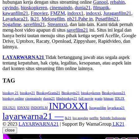
hubungan kerja dengan situs streaming online
Ganool
,
rebahin
,
cgvindo
,
bioskopkeren
,
cinemaindo
,
dunia21
,
filmapik
,
kawanfilm21
,
Fmoviez
,
FMZM
,
indoxx1
,
indoxxi
,
Juraganfilm21
,
Layarkaca21
,
lk21
,
Melongfilm
,
nb21
,
Pahe in
,
Pusatfilm21
,
Sogafime
,
savefilm21
,
Streamxxi
, dan lain-lain. Kami tidak pernah
meng-host video apapun di situs
savefilm21
ini. Situs ini legal dan
hanya berisi tautan menuju situs pihak ketiga seperti Acefile, Google
Drive, Uptobox, Racaty, Openload, Zippyshare, Rapidvideo, dan
lainnya.
LAYARWARNA21
Tidak bertanggung jawab atas segala aspek
tentang kepatuhan, hak cipta, legalitas, kesopanan, atau aspek lain
dari konten situs streaming film online lainnya.
TAG
bioskop 21
bioskop21
BioskopGratis21
Bioskopin21
bioskopkeren
Bioskopkeren21
bioskop online
cinemaindo
dunia21
filmbioskop21
full movie
gratis
hitman
IDLIX
INDOXXI
IDLIX21
IDNXXI
INDOFILM
Juraganfilm
layarkaca21
layarwarna21 —
lk21
los angeles
netflix
Subtitle Indonesia
© 2023
LAYARWARNA21
| Support By WarnaGroup
LK21
close