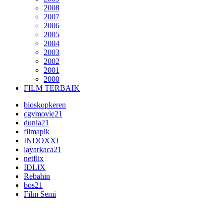
2008
2007
2006
2005
2004
2003
2002
2001
2000
FILM TERBAIK
bioskopkeren
cgvmovie21
dunia21
filmapik
INDOXXI
layarkaca21
netflix
IDLIX
Rebahin
bos21
Film Semi