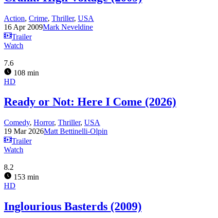
Action
,
Crime
,
Thriller
,
USA
16 Apr 2009
Mark Neveldine
Trailer
Watch
7.6
108 min
HD
Ready or Not: Here I Come (2026)
Comedy
,
Horror
,
Thriller
,
USA
19 Mar 2026
Matt Bettinelli-Olpin
Trailer
Watch
8.2
153 min
HD
Inglourious Basterds (2009)