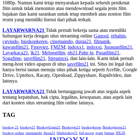
1080p. Namun kami tetap menyarakan kepada seluruh penikmat
film untuk tidak menonton atau mendownload segala jenis film
bajakan dan kami sarankan untuk tetap membeli atau nonton film
resmi yang memiliki lisensi dari pihak terkait.
LAYARWARNA21
Tidak pernah bekerja sama atau memiliki
hubungan kerja dengan situs streaming online
Ganool
,
rebahin
,
cgvindo
,
bioskopkeren
,
cinemaindo
,
dunia21
,
filmapik
,
kawanfilm21
,
Fmoviez
,
FMZM
,
indoxx1
,
indoxxi
,
Juraganfilm21
,
Layarkaca21
,
lk21
,
Melongfilm
,
nb21
,
Pahe in
,
Pusatfilm21
,
Sogafime
,
savefilm21
,
Streamxxi
, dan lain-lain. Kami tidak pernah
meng-host video apapun di situs
savefilm21
ini. Situs ini legal dan
hanya berisi tautan menuju situs pihak ketiga seperti Acefile, Google
Drive, Uptobox, Racaty, Openload, Zippyshare, Rapidvideo, dan
lainnya.
LAYARWARNA21
Tidak bertanggung jawab atas segala aspek
tentang kepatuhan, hak cipta, legalitas, kesopanan, atau aspek lain
dari konten situs streaming film online lainnya.
TAG
bioskop 21
bioskop21
BioskopGratis21
Bioskopin21
bioskopkeren
Bioskopkeren21
bioskop online
cinemaindo
dunia21
filmbioskop21
full movie
gratis
hitman
IDLIX