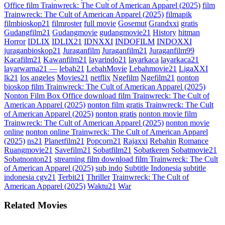
Office film Trainwreck: The Cult of American Apparel (2025)
film
Trainwreck: The Cult of American Apparel (2025)
filmapik
filmbioskop21
filmroster
full movie
Gosemut
Grandxxi
gratis
Gudangfilm21
Gudangmovie
gudangmovie21
History
hitman
Horror
IDLIX
IDLIX21
IDNXXI
INDOFILM
INDOXXI
juraganbioskop21
Juraganfilm
Juraganfilm21
Juraganfilm99
Kacafilm21
Kawanfilm21
layarindo21
layarkaca
layarkaca21
layarwarna21 —
lebah21
LebahMovie
Lebahmovie21
LigaXXI
lk21
los angeles
Movies21
netflix
Ngefilm
Ngefilm21
nonton
bioskop film Trainwreck: The Cult of American Apparel (2025)
Nonton Film Box Office download film Trainwreck: The Cult of
American Apparel (2025)
nonton film gratis Trainwreck: The Cult
of American Apparel (2025)
nonton gratis
nonton movie film
Trainwreck: The Cult of American Apparel (2025)
nonton movie
online
nonton online Trainwreck: The Cult of American Apparel
(2025)
ns21
Planetfilm21
Popcorn21
Rajaxxi
Rebahin
Romance
Ruangmovie21
Savefilm21
Sobatfilm21
Sobatkeren
Sobatmovie21
Sobatnonton21
streaming film download film Trainwreck: The Cult
of American Apparel (2025)
sub indo
Subtitle Indonesia
subtitle
indonesia cgv21
Terbit21
Thriller
Trainwreck: The Cult of
American Apparel (2025)
Waktu21
War
Related Movies