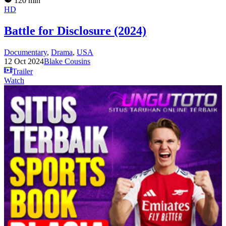
120 min
HD
Battle for Disclosure (2024)
Documentary
,
Drama
,
USA
12 Oct 2024
Blake Cousins
Trailer
Watch