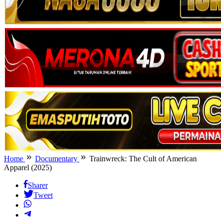
Home
Documentary
Trainwreck: The Cult of American
Apparel (2025)
Sharer
Tweet