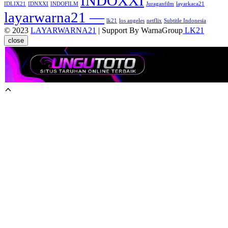
INDOXXI
IDLIX21
IDNXXI
INDOFILM
Juraganfilm
layarkaca21
layarwarna21 —
lk21
los angeles
netflix
Subtitle Indonesia
© 2023
LAYARWARNA21
| Support By WarnaGroup
LK21
close