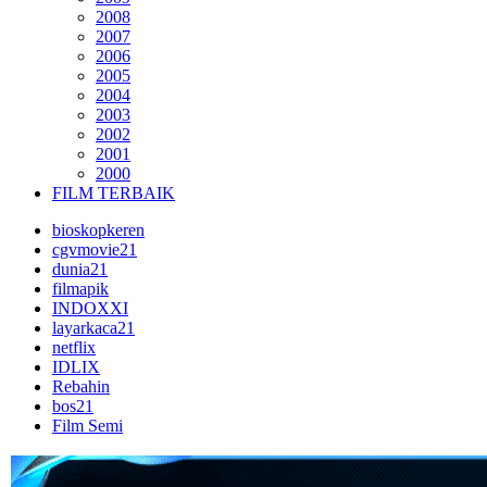
2008
2007
2006
2005
2004
2003
2002
2001
2000
FILM TERBAIK
bioskopkeren
cgvmovie21
dunia21
filmapik
INDOXXI
layarkaca21
netflix
IDLIX
Rebahin
bos21
Film Semi