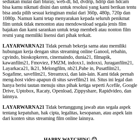
sediakan mulai dari bluray, web-dl, hd, dvdrip, hdrip dan hdcam
bisa kamu nikmati disini dan untuk resolusi yang kami berikan tentu
bisa anda pilih sesuai keinginan mulai dari 360p, 480p, 720p dan
1080p. Namun kami tetap menyarakan kepada seluruh penikmat
film untuk tidak menonton atau mendownload segala jenis film
bajakan dan kami sarankan untuk tetap membeli atau nonton film
resmi yang memiliki lisensi dari pihak terkait.
LAYARWARNA21
Tidak pernah bekerja sama atau memiliki
hubungan kerja dengan situs streaming online Ganool, rebahin,
cgvindo, bioskopkeren, cinemaindo, dunia21, filmapik,
kawanfilm21, Fmoviez, FMZM, indoxx1, indoxxi, Juraganfilm21,
Layarkaca21, lk21, Melongfilm, nb21,Pahe in, Pusatfilm21,
Sogafime, savefilm21, Streamxxi, dan lain-lain. Kami tidak pernah
meng-host video apapun di situs savefilm21 ini. Situs ini legal dan
hanya berisi tautan menuju situs pihak ketiga seperti Acefile, Google
Drive, Uptobox, Racaty, Openload, Zippyshare, Rapidvideo, dan
lainnya.
LAYARWARNA21
Tidak bertanggung jawab atas segala aspek
tentang kepatuhan, hak cipta, legalitas, kesopanan, atau aspek lain
dari konten situs streaming film online lainnya.
HAPPY WATCHING 🙂