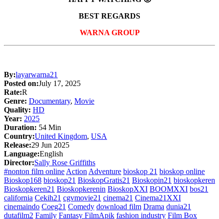
BEST REGARDS
WARNA GROUP
By:
layarwarna21
Posted on:
July 17, 2025
Rate:
R
Genre:
Documentary
,
Movie
Quality:
HD
Year:
2025
Duration:
54 Min
Country:
United Kingdom
,
USA
Release:
29 Jun 2025
Language:
English
Director:
Sally Rose Griffiths
#nonton film online
Action
Adventure
bioskop 21
bioskop online
Bioskop168
bioskop21
BioskopGratis21
Bioskopin21
bioskopkeren
Bioskopkeren21
Bioskopkerenin
BioskopXXI
BOOMXXI
bos21
california
Cekih21
cgvmovie21
cinema21
Cinema21XXI
cinemaindo
Coeg21
Comedy
download film
Drama
dunia21
dutafilm2
Family
Fantasy FilmApik
fashion industry
Film Box