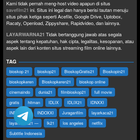
Kami tidak pernah meng-host video apapun di situs
savefilm21
ini. Situs ini legal dan hanya berisi tautan menuju
situs pihak ketiga seperti Acefile, Google Drive, Uptobox,
Racaty, Openload, Zippyshare, Rapidvideo, dan lainnya.
LAYARWARNA21
Tidak bertanggung jawab atas segala
aspek tentang kepatuhan, hak cipta, legalitas, kesopanan, atau
aspek lain dari konten situs streaming film online lainnya.
TAG
bioskop 21
bioskop21
BioskopGratis21
Bioskopin21
bioskopkeren
Bioskopkeren21
bioskop online
cinemaindo
dunia21
filmbioskop21
full movie
gratis
hitman
IDLIX
IDLIX21
IDNXXI
INDOFILM
INDOXXI
Juraganfilm
layarkaca21
layarwarna21 —
lk21
los angeles
netflix
Subtitle Indonesia