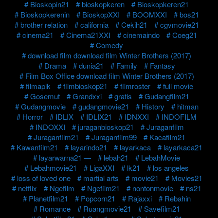
Bioskopin21
bioskopkeren
Bioskopkeren21
Bioskopkerenin
BioskopXXI
BOOMXXI
bos21
brother relation
california
Cekih21
cgvmovie21
cinema21
Cinema21XXI
cinemaindo
Coeg21
Comedy
download film download film Winter Brothers (2017)
Drama
dunia21
Family
Fantasy
Film Box Office download film Winter Brothers (2017)
filmapik
filmbioskop21
filmroster
full movie
Gosemut
Grandxxi
gratis
Gudangfilm21
Gudangmovie
gudangmovie21
History
hitman
Horror
IDLIX
IDLIX21
IDNXXI
INDOFILM
INDOXXI
juraganbioskop21
Juraganfilm
Juraganfilm21
Juraganfilm99
Kacafilm21
Kawanfilm21
layarindo21
layarkaca
layarkaca21
layarwarna21 —
lebah21
LebahMovie
Lebahmovie21
LigaXXI
lk21
los angeles
loss of loved one
martial arts
movie21
Movies21
netflix
Ngefilm
Ngefilm21
nontonmovie
ns21
Planetfilm21
Popcorn21
Rajaxxi
Rebahin
Romance
Ruangmovie21
Savefilm21