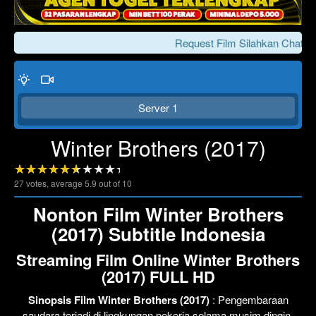
Request Film Silahkan Chat Ke
Server 1
Winter Brothers (2017)
27
votes, average
5.9
out of 10
Click To Play
Lewati >>>
Nonton Film Winter Brothers
(2017) Subtitle Indonesia
Streaming Film Online Winter Brothers
(2017) FULL HD
Sinopsis Film Winter Brothers (2017)
: Pengembaraan
saudara terjadi di lingkungan pekerja selama musim dingin.