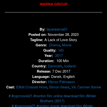
WARNA GROUP
By:
layarwarna21
Posted on:
November 28, 2023
Tagline:
A Lack of Love Story
Genre:
Drama
,
Movie
Quality:
HD
Year:
2017
Duration:
100 Min
Country:
Denmark
,
Iceland
Release:
7 Dec 2017
Language:
Dansk, English
Director:
Hlynur Pálmason
Cast:
Elliott Crosset Hove
,
Simon Sears
,
Vic Carmen Sonne
#cgvmovie21 #nonton film online download film Winter
Brothers (2017)
#cgvmovie21 #nonton movie download film Winter