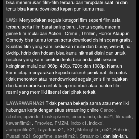
bisa menemukan film-film terbaru dan terupdate saat ini dan
tentu bisa kamu download kapan pun kamu mau.
LW21
Menyediakan segala kategori film seperti film asia
terbaru serta film barat paling baru , tentu segala macam
genre film mulai dari Action , Crime , Thriller , Horror Ataupun
Comedy bisa kamu tonton serta download disini secara gratis.
Kualitas film yang kami sediakan mulai dari bluray, web-dl, hd,
dvdrip, hdrip dan hdcam bisa kamu nikmati disini dan untuk
resolusi yang kami berikan tentu bisa anda pilih sesuai
keinginan mulai dari 360p, 480p, 720p dan 1080p. Namun
kami tetap menyarakan kepada seluruh penikmat film untuk
tidak menonton atau mendownload segala jenis film bajakan
dan kami sarankan untuk tetap membeli atau nonton film
resmi yang memiliki lisensi dari pihak terkait.
LAYARWARNA21
Tidak pernah bekerja sama atau memiliki
hubungan kerja dengan situs streaming online
Ganool
,
rebahin
,
cgvindo
,
bioskopkeren
,
cinemaindo
,
dunia21
,
filmapik
,
kawanfilm21
,
Fmoviez
,
FMZM
,
indoxx1
,
indoxxi
,
Juraganfilm21
,
Layarkaca21
,
lk21
,
Melongfilm
,
nb21
,
Pahe in
,
Pusatfilm21
,
Sogafime
,
savefilm21
,
Streamxxi
, dan lain-lain.