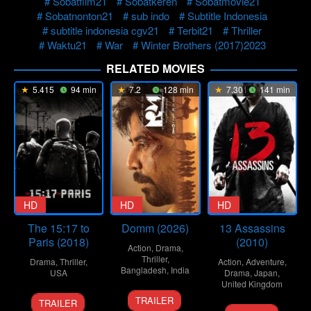
Sobatfilm21
Sobatkeren
Sobatmovie21
Sobatnonton21
sub indo
Subtitle Indonesia
subtitle indonesia cgv21
Terbit21
Thriller
Waktu21
War
Winter Brothers (2017)2023
RELATED MOVIES
5.415
94 min
7.2
128 min
7.301
141 min
HD
HD
HD
The 15:17 to
Domm (2026)
13 Assassins
Paris (2018)
(2010)
Action
,
Drama
,
Thriller
,
Drama
,
Thriller
,
Action
,
Adventure
,
Bangladesh
,
India
USA
Drama
,
Japan
,
United Kingdom
21
Redoan
7
Clint
TRAILER
TRAILER
25
Takashi
Mar
Rony
Feb
Eastwood