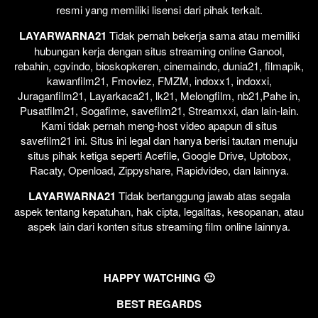
resmi yang memiliki lisensi dari pihak terkait.
LAYARWARNA21
Tidak pernah bekerja sama atau memiliki
hubungan kerja dengan situs streaming online Ganool,
rebahin, cgvindo, bioskopkeren, cinemaindo, dunia21, filmapik,
kawanfilm21, Fmoviez, FMZM, indoxx1, indoxxi,
Juraganfilm21, Layarkaca21, lk21, Melongfilm, nb21,Pahe in,
Pusatfilm21, Sogafime, savefilm21, Streamxxi, dan lain-lain.
Kami tidak pernah meng-host video apapun di situs
savefilm21 ini. Situs ini legal dan hanya berisi tautan menuju
situs pihak ketiga seperti Acefile, Google Drive, Uptobox,
Racaty, Openload, Zippyshare, Rapidvideo, dan lainnya.
LAYARWARNA21
Tidak bertanggung jawab atas segala
aspek tentang kepatuhan, hak cipta, legalitas, kesopanan, atau
aspek lain dari konten situs streaming film online lainnya.
HAPPY WATCHING 🙂
BEST REGARDS