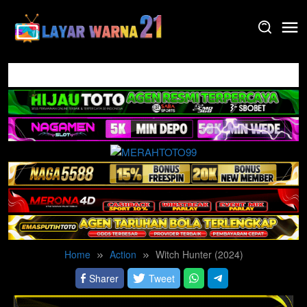
Skip
to
content
Home
Action
Witch Hunter (2024)
Sharer
Tweet