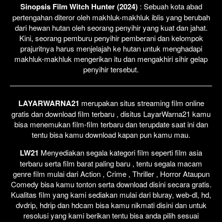
Sinopsis Film Witch Hunter (2024)
: Sebuah kota abad
pertengahan diteror oleh makhluk-makhluk iblis yang berubah
dari hewan hutan oleh seorang penyihir yang kuat dan jahat.
Kini, seorang pemburu penyihir pemberani dan kelompok
prajuritnya harus menjelajah ke hutan untuk menghadapi
makhluk-makhluk mengerikan itu dan mengakhiri sihir gelap
penyihir tersebut.
LAYARWARNA21
merupakan situs streaming film online
gratis dan download film terbaru , disitus LayarWarna21 kamu
bisa menemukan film-film terbaru dan terupdate saat ini dan
tentu bisa kamu download kapan pun kamu mau.
LW21
Menyediakan segala kategori film seperti film asia
terbaru serta film barat paling baru , tentu segala macam
genre film mulai dari Action , Crime , Thriller , Horror Ataupun
Comedy bisa kamu tonton serta download disini secara gratis.
Kualitas film yang kami sediakan mulai dari bluray, web-dl, hd,
dvdrip, hdrip dan hdcam bisa kamu nikmati disini dan untuk
resolusi yang kami berikan tentu bisa anda pilih sesuai