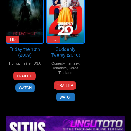
HD
HD
Friday the 13th
Suddenly
(2009)
Twenty (2016)
Horror
,
Thriller
,
USA
Comedy
,
Fantasy
,
Romance
,
Korea
,
11
Marcus
Thailand
TRAILER
Feb
Nispel
24
Supat
2009
TRAILER
WATCH
Nov
Rangsipat
2016
WATCH