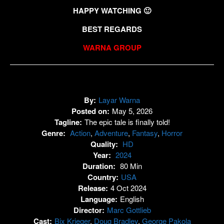
HAPPY WATCHING 🙂
BEST REGARDS
WARNA GROUP
By:
Layar Warna
Posted on:
May 5, 2026
Tagline:
The epic tale is finally told!
Genre:
Action
,
Adventure
,
Fantasy
,
Horror
Quality:
HD
Year:
2024
Duration:
80 Min
Country:
USA
Release:
4 Oct 2024
Language:
English
Director:
Marc Gottlieb
Cast:
Bix Krieger
,
Doug Bradley
,
George Pakola