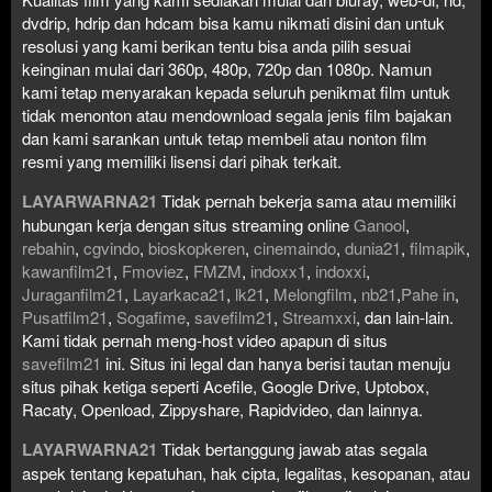
dvdrip, hdrip dan hdcam bisa kamu nikmati disini dan untuk
resolusi yang kami berikan tentu bisa anda pilih sesuai
keinginan mulai dari 360p, 480p, 720p dan 1080p. Namun
kami tetap menyarakan kepada seluruh penikmat film untuk
tidak menonton atau mendownload segala jenis film bajakan
dan kami sarankan untuk tetap membeli atau nonton film
resmi yang memiliki lisensi dari pihak terkait.
LAYARWARNA21
Tidak pernah bekerja sama atau memiliki
hubungan kerja dengan situs streaming online
Ganool
,
rebahin
,
cgvindo
,
bioskopkeren
,
cinemaindo
,
dunia21
,
filmapik
,
kawanfilm21
,
Fmoviez
,
FMZM
,
indoxx1
,
indoxxi
,
Juraganfilm21
,
Layarkaca21
,
lk21
,
Melongfilm
,
nb21
,
Pahe in
,
Pusatfilm21
,
Sogafime
,
savefilm21
,
Streamxxi
, dan lain-lain.
Kami tidak pernah meng-host video apapun di situs
savefilm21
ini. Situs ini legal dan hanya berisi tautan menuju
situs pihak ketiga seperti Acefile, Google Drive, Uptobox,
Racaty, Openload, Zippyshare, Rapidvideo, dan lainnya.
LAYARWARNA21
Tidak bertanggung jawab atas segala
aspek tentang kepatuhan, hak cipta, legalitas, kesopanan, atau