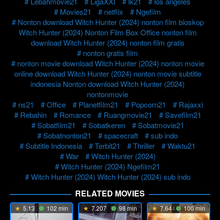
Lebahmovie21
LigaXXI
lk21
los angeles
Movies21
netflix
Ngefilm
Nonton download Witch Hunter (2024) nonton film bioskop
Witch Hunter (2024) Nonton Film Box Office nonton film
download Witch Hunter (2024) nonton film gratis
nonton gratis film
nonton movie download Witch Hunter (2024) nonton movie
online download Witch Hunter (2024) nonton movie subtitle
indonesia Nonton download Witch Hunter (2024)
nontonmovie
ns21
Office
Planetfilm21
Popcorn21
Rajaxxi
Rebahin
Romance
Ruangmovie21
Savefilm21
Sobatfilm21
Sobatkeren
Sobatmovie21
Sobatnonton21
spacecraft
sub indo
Subtitle Indonesia
Terbit21
Thriller
Waktu21
War
Witch Hunter (2024)
Witch Hunter (2024) Ngefilm21
Witch Hunter (2024) Witch Hunter (2024) sub indo
RELATED MOVIES
5.13
102 min
7.207
98 min
7.644
100 min