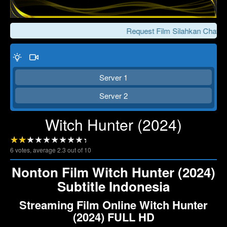
Request Film Silahkan Chat Ke
Server 1
Server 2
Witch Hunter (2024)
Click To Play
Lewati >>>
6
votes, average
2.3
out of 10
Nonton Film Witch Hunter (2024)
Subtitle Indonesia
Streaming Film Online Witch Hunter
(2024) FULL HD