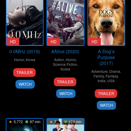
HD
HD
HD
0.0MHz (2019)
#Alive (2020)
A Dog’s
Purpose
Horror
,
Korea
Action
,
Horror
,
(2017)
Science Fiction
,
29
Yoo
Korea
Adventure
,
Drama
,
TRAILER
May
Sun-
Family
,
Fantasy
,
24
Cho
India
,
USA
2019
dong
TRAILER
WATCH
Jun
Il
19
Lasse
2020
WATCH
TRAILER
Jan
Hallström
2017
WATCH
5.772
97 min
7
124 min