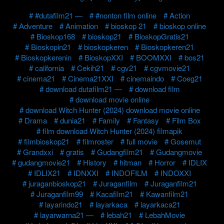
#dutafilm21 —
#nonton film online
Action
Adventure
Animation
bioskop 21
bioskop online
Bioskop168
bioskop21
BioskopGratis21
Bioskopin21
bioskopkeren
Bioskopkeren21
Bioskopkerenin
BioskopXXI
BOOMXXI
bos21
california
Cekih21
cgv21
cgvmovie21
cinema21
Cinema21XXI
cinemaindo
Coeg21
download dutafilm21 —
download film
download movie online
download Witch Hunter (2024) download movie online
Drama
dunia21
Family
Fantasy
Film Box
film download Witch Hunter (2024) filmapik
filmbioskop21
filmroster
full movie
Gosemut
Grandxxi
gratis
Gudangfilm21
Gudangmovie
gudangmovie21
History
hitman
Horror
IDLIX
IDLIX21
IDNXXI
INDOFILM
INDOXXI
juraganbioskop21
Juraganfilm
Juraganfilm21
Juraganfilm99
Kacafilm21
Kawanfilm21
layarindo21
layarkaca
layarkaca21
layarwarna21 —
lebah21
LebahMovie