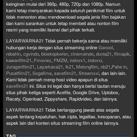
keinginan mulai dari 360p, 480p, 720p dan 1080p. Namun
kami tetap menyarakan kepada seluruh penikmat film untuk
tidak menonton atau mendownload segala jenis film bajakan
dan kami sarankan untuk tetap membeli atau nonton film
resmi yang memiliki lisensi dari pihak terkait.
LAYARWARNA21
Tidak pernah bekerja sama atau memiliki
hubungan kerja dengan situs streaming online
Ganool
,
rebahin
,
cgvindo
,
bioskopkeren
,
cinemaindo
,
dunia21
,
filmapik
,
kawanfilm21
,
Fmoviez
,
FMZM
,
indoxx1
,
indoxxi
,
Juraganfilm21
,
Layarkaca21
,
lk21
,
Melongfilm
,
nb21
,
Pahe in
,
Pusatfilm21
,
Sogafime
,
savefilm21
,
Streamxxi
, dan lain-lain.
Kami tidak pernah meng-host video apapun di situs
savefilm21
ini. Situs ini legal dan hanya berisi tautan menuju
situs pihak ketiga seperti Acefile, Google Drive, Uptobox,
Racaty, Openload, Zippyshare, Rapidvideo, dan lainnya.
LAYARWARNA21
Tidak bertanggung jawab atas segala
aspek tentang kepatuhan, hak cipta, legalitas, kesopanan, atau
aspek lain dari konten situs streaming film online lainnya.
TAG