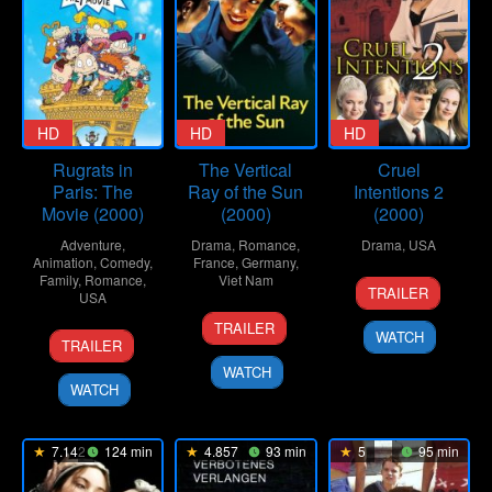
HD
HD
HD
Rugrats in
The Vertical
Cruel
Paris: The
Ray of the Sun
Intentions 2
Movie (2000)
(2000)
(2000)
Adventure
,
Drama
,
Romance
,
Drama
,
USA
Animation
,
Comedy
,
France
,
Germany
,
Family
,
Romance
,
Viet Nam
9
Roger
TRAILER
USA
Nov
Kumble
17
Tran
2000
TRAILER
17
Stig
WATCH
May
Anh
TRAILER
Nov
Bergqvist
2000
Hung
WATCH
2000
WATCH
7.142
124 min
4.857
93 min
5
95 min