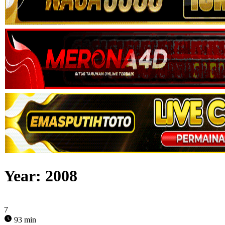
Year:
2008
7
93 min