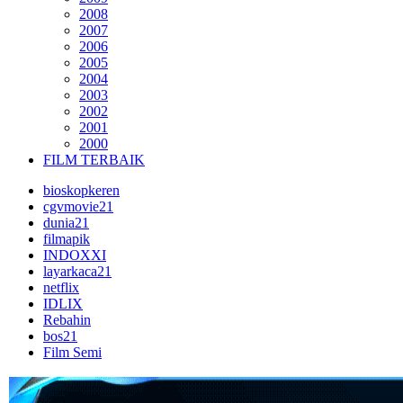
2008
2007
2006
2005
2004
2003
2002
2001
2000
FILM TERBAIK
bioskopkeren
cgvmovie21
dunia21
filmapik
INDOXXI
layarkaca21
netflix
IDLIX
Rebahin
bos21
Film Semi