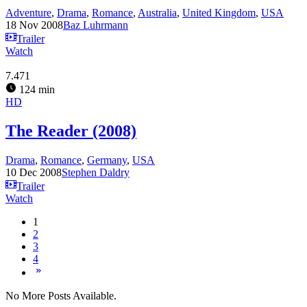
Adventure
,
Drama
,
Romance
,
Australia
,
United Kingdom
,
USA
18 Nov 2008
Baz Luhrmann
Trailer
Watch
7.471
124 min
HD
The Reader (2008)
Drama
,
Romance
,
Germany
,
USA
10 Dec 2008
Stephen Daldry
Trailer
Watch
1
2
3
4
No More Posts Available.