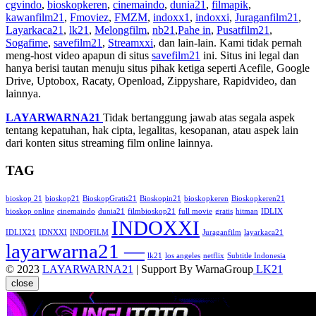
cgvindo
,
bioskopkeren
,
cinemaindo
,
dunia21
,
filmapik
,
kawanfilm21
,
Fmoviez
,
FMZM
,
indoxx1
,
indoxxi
,
Juraganfilm21
,
Layarkaca21
,
lk21
,
Melongfilm
,
nb21
,
Pahe in
,
Pusatfilm21
,
Sogafime
,
savefilm21
,
Streamxxi
, dan lain-lain. Kami tidak pernah
meng-host video apapun di situs
savefilm21
ini. Situs ini legal dan
hanya berisi tautan menuju situs pihak ketiga seperti Acefile, Google
Drive, Uptobox, Racaty, Openload, Zippyshare, Rapidvideo, dan
lainnya.
LAYARWARNA21
Tidak bertanggung jawab atas segala aspek
tentang kepatuhan, hak cipta, legalitas, kesopanan, atau aspek lain
dari konten situs streaming film online lainnya.
TAG
bioskop 21
bioskop21
BioskopGratis21
Bioskopin21
bioskopkeren
Bioskopkeren21
bioskop online
cinemaindo
dunia21
filmbioskop21
full movie
gratis
hitman
IDLIX
INDOXXI
IDLIX21
IDNXXI
INDOFILM
Juraganfilm
layarkaca21
layarwarna21 —
lk21
los angeles
netflix
Subtitle Indonesia
© 2023
LAYARWARNA21
| Support By WarnaGroup
LK21
close