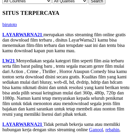
SITUS TERPERCAYA
birutoto
LAYARWARNA21
merupakan situs streaming film online gratis
dan download film terbaru , disitus LayarWarna21 kamu bisa
menemukan film-film terbaru dan terupdate saat ini dan tentu bisa
kamu download kapan pun kamu mau.
LW21
Menyediakan segala kategori film seperti film asia terbaru
serta film barat paling baru , tentu segala macam genre film mulai
dari Action , Crime , Thriller , Horror Ataupun Comedy bisa kamu
tonton serta download disini secara gratis. Kualitas film yang kami
sediakan mulai dari bluray, web-dl, hd, dvdrip, hdrip dan hdcam
bisa kamu nikmati disini dan untuk resolusi yang kami berikan tentu
bisa anda pilih sesuai keinginan mulai dari 360p, 480p, 720p dan
1080p. Namun kami tetap menyarakan kepada seluruh penikmat
film untuk tidak menonton atau mendownload segala jenis film
bajakan dan kami sarankan untuk tetap membeli atau nonton film
resmi yang memiliki lisensi dari pihak terkait.
LAYARWARNA21
Tidak pernah bekerja sama atau memiliki
hubungan kerja dengan situs streaming online
Ganool
,
rebahin
,