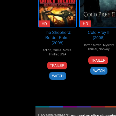
HD
HD
The Shepherd:
Cold Prey II
Border Patrol
(2008)
(2008)
Horror
,
Movie
,
Mystery
,
Thriller
,
Norway
Action
,
Crime
,
Movie
,
Thriller
,
USA
9
Mats
TRAILER
4
Isaac
Oct
Stenberg
TRAILER
Mar
Florentine
2008
WATCH
2008
WATCH
LAYARWARNA21
merupakan situs streaming