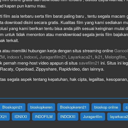
load kapan pun kamu mau.
film asia terbaru serta film barat paling baru , tentu segala macam gen
download disini secara gratis. Kualitas film yang kami sediakan mulai
olusi yang kami berikan tentu bisa anda pilih sesuai keinginan mula
lm untuk tidak menonton atau mendownload segala jenis film bajaka
ak terkait.
 atau memiliki hubungan kerja dengan situs streaming online
Ganool
ZM
,
indoxx1
,
indoxxi
,
Juraganfilm21
,
Layarkaca21
,
lk21
,
Melongfilm
,
idak pernah meng-host video apapun di situs
savefilm21
ini. Situs ini l
, Racaty, Openload, Zippyshare, Rapidvideo, dan lainnya.
as segala aspek tentang kepatuhan, hak cipta, legalitas, kesopanan, 
Bioskopin21
bioskopkeren
Bioskopkeren21
bioskop online
c
IX21
IDNXXI
INDOFILM
INDOXXI
Juraganfilm
layarkaca