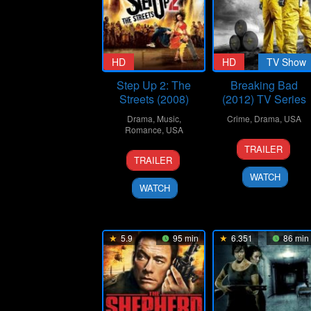
HD
HD
TV Show
Step Up 2: The
Breaking Bad
Streets (2008)
(2012) TV Series
Drama
,
Music
,
Crime
,
Drama
,
USA
Romance
,
USA
20
Vince
TRAILER
14
Jon
Jan
Gilligan
TRAILER
Feb
M.
2008
WATCH
2008
Chu
WATCH
5.9
95 min
6.351
86 min