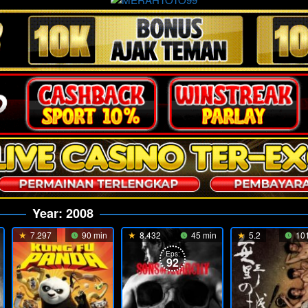
Year:
2008
7.297
90 min
8.432
45 min
5.2
101
Eps:
92