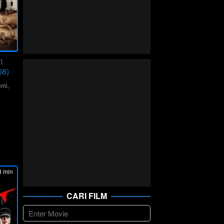
t
08)
emi
,
e
 min
CARI FILM