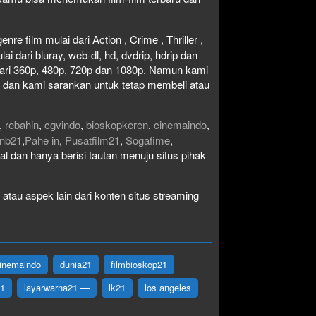
re film mulai dari Action , Crime , Thriller ,
 dari bluray, web-dl, hd, dvdrip, hdrip dan
i dari 360p, 480p, 720p dan 1080p. Namun kami
n dan kami sarankan untuk tetap membeli atau
,
rebahin
,
cgvindo
,
bioskopkeren
,
cinemaindo
,
nb21
,
Pahe in
,
Pusatfilm21
,
Sogafime
,
egal dan hanya berisi tautan menuju situs pihak
atau aspek lain dari konten situs streaming
inemaindo
dunia21
filmbioskop21
21
layarwarna21 —
lk21
los angeles