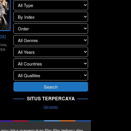
08)
rime
,
USA
SITUS TERPERCAYA
birutoto
1 kamu bisa menemukan film-film terbaru dan