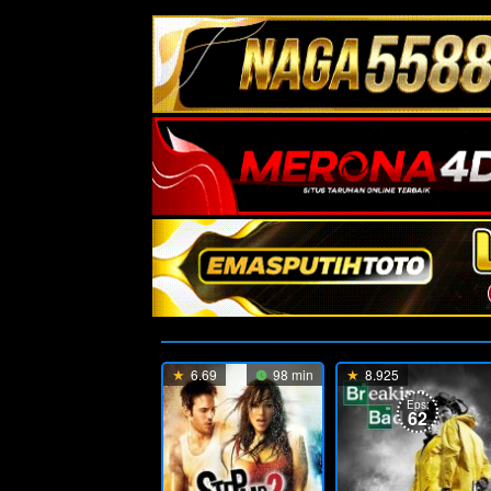
6.69
98 min
8.925
Eps:
62