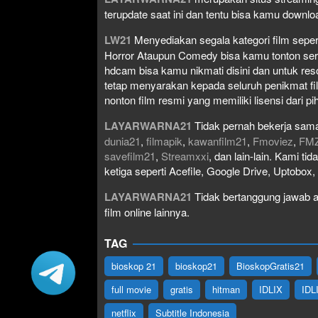
terupdate saat ini dan tentu bisa kamu down
LW21
Menyediakan segala kategori film seperti 
Horror Ataupun Comedy bisa kamu tonton serta 
hdcam bisa kamu nikmati disini dan untuk res
tetap menyarakan kepada seluruh penikmat fi
nonton film resmi yang memiliki lisensi dari pih
LAYARWARNA21
Tidak pernah bekerja sama
dunia21
,
filmapik
,
kawanfilm21
,
Fmoviez
,
FM
savefilm21
,
Streamxxi
, dan lain-lain. Kami t
ketiga seperti Acefile, Google Drive, Uptobox
LAYARWARNA21
Tidak bertanggung jawab at
film online lainnya.
TAG
bioskop 21
bioskop21
BioskopGratis21
full movie
gratis
hitman
IDLIX
IDL
netflix
Subtitle Indonesia