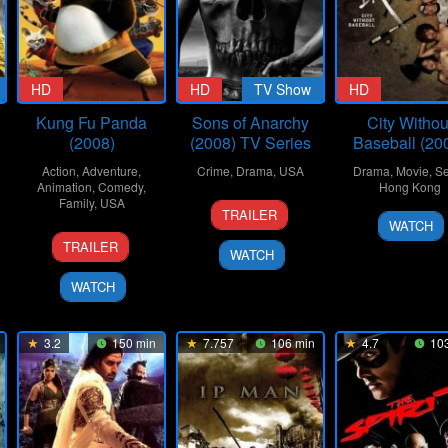
HD
HD
TV Show
HD
Kung Fu Panda
Sons of Anarchy
City Withou
(2008)
(2008) TV Series
Baseball (20
Action
,
Adventure
,
Crime
,
Drama
,
USA
Drama
,
Movie
,
S
Animation
,
Comedy
,
Hong Kong
Family
,
USA
3
Kurt
TRAILER
19
Debbi
Sep
Sutter
WATCH
4
Mark
Jun
Li
2008
TRAILER
WATCH
Jun
Osborne
2008
2008
WATCH
3.2
150 min
7.757
106 min
4.7
103