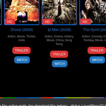
HD
HD
HD
Drona (2008)
Ip Man (2008)
The Spirit (20
Action
,
Movie
,
Thriller
,
Action
,
Drama
,
History
,
Action
,
Comedy
,
C
India
Movie
,
China
,
Hong
Fantasy
,
Movie
,
Kong
2
Goldie
25
Frank
TRAILER
TRAILER
12
Sammo
Oct
Behl
Dec
Miller
TRAILER
Dec
Hung
2008
2008
WATCH
WATCH
2008
WATCH
 film online gratis dan download film terbaru , disitus LayarWarna2