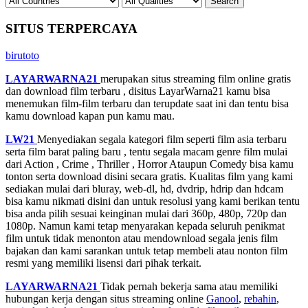
SITUS TERPERCAYA
birutoto
LAYARWARNA21
merupakan situs streaming film online gratis
dan download film terbaru , disitus LayarWarna21 kamu bisa
menemukan film-film terbaru dan terupdate saat ini dan tentu bisa
kamu download kapan pun kamu mau.
LW21
Menyediakan segala kategori film seperti film asia terbaru
serta film barat paling baru , tentu segala macam genre film mulai
dari Action , Crime , Thriller , Horror Ataupun Comedy bisa kamu
tonton serta download disini secara gratis. Kualitas film yang kami
sediakan mulai dari bluray, web-dl, hd, dvdrip, hdrip dan hdcam
bisa kamu nikmati disini dan untuk resolusi yang kami berikan tentu
bisa anda pilih sesuai keinginan mulai dari 360p, 480p, 720p dan
1080p. Namun kami tetap menyarakan kepada seluruh penikmat
film untuk tidak menonton atau mendownload segala jenis film
bajakan dan kami sarankan untuk tetap membeli atau nonton film
resmi yang memiliki lisensi dari pihak terkait.
LAYARWARNA21
Tidak pernah bekerja sama atau memiliki
hubungan kerja dengan situs streaming online
Ganool
,
rebahin
,