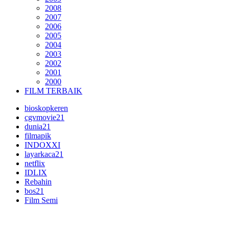
2008
2007
2006
2005
2004
2003
2002
2001
2000
FILM TERBAIK
bioskopkeren
cgvmovie21
dunia21
filmapik
INDOXXI
layarkaca21
netflix
IDLIX
Rebahin
bos21
Film Semi