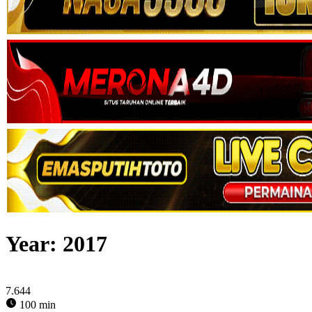
Year:
2017
7.644
100 min