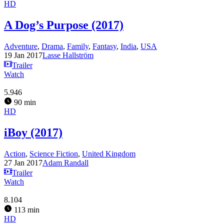
HD
A Dog’s Purpose (2017)
Adventure
,
Drama
,
Family
,
Fantasy
,
India
,
USA
19 Jan 2017
Lasse Hallström
Trailer
Watch
5.946
90 min
HD
iBoy (2017)
Action
,
Science Fiction
,
United Kingdom
27 Jan 2017
Adam Randall
Trailer
Watch
8.104
113 min
HD