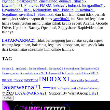
cgvindo
,
bioskopkeren
,
cinemaindo
,
dunia21
,
filmapik
,
kawanfilm21
,
Fmoviez
,
FMZM
,
indoxx1
,
indoxxi
,
Juraganfilm21
,
Layarkaca21
,
lk21
,
Melongfilm
,
nb21
,
Pahe in
,
Pusatfilm21
,
Sogafime
,
savefilm21
,
Streamxxi
, dan lain-lain. Kami tidak pernah
meng-host video apapun di situs
savefilm21
ini. Situs ini legal dan
hanya berisi tautan menuju situs pihak ketiga seperti Acefile, Google
Drive, Uptobox, Racaty, Openload, Zippyshare, Rapidvideo, dan
lainnya.
LAYARWARNA21
Tidak bertanggung jawab atas segala aspek
tentang kepatuhan, hak cipta, legalitas, kesopanan, atau aspek lain
dari konten situs streaming film online lainnya.
TAG
bioskop 21
bioskop21
BioskopGratis21
Bioskopin21
bioskopkeren
Bioskopkeren21
bioskop online
cinemaindo
dunia21
filmbioskop21
full movie
gratis
hitman
IDLIX
INDOXXI
IDLIX21
IDNXXI
INDOFILM
Juraganfilm
layarkaca21
layarwarna21 —
lk21
los angeles
netflix
Subtitle Indonesia
© 2023
LAYARWARNA21
| Support By WarnaGroup
LK21
close