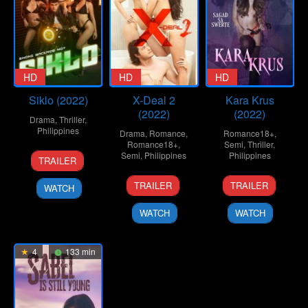
HD
HD
HD
Siklo (2022)
X-Deal 2
Kara Krus
(2022)
(2022)
Drama
,
Thriller
,
Philippines
Drama
,
Romance
,
Romance18+
,
Romance18+
,
Semi
,
Thriller
,
7
Roman
Semi
,
Philippines
Philippines
TRAILER
Jan
Perez
25
Lawrence
4
G.B.
2022
Jr.
TRAILER
TRAILER
WATCH
Mar
Fajardo
Nov
Sampedro
2022
2022
WATCH
WATCH
4
133 min