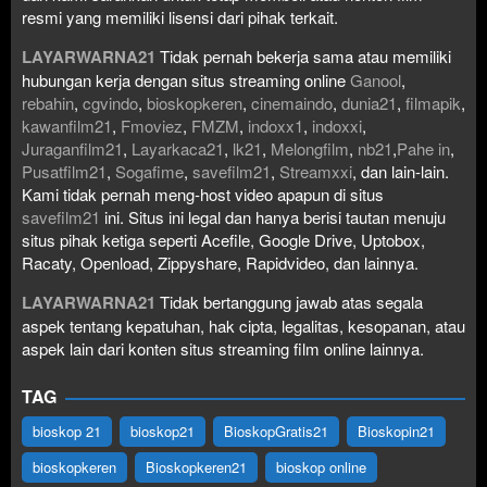
resmi yang memiliki lisensi dari pihak terkait.
LAYARWARNA21
Tidak pernah bekerja sama atau memiliki
hubungan kerja dengan situs streaming online
Ganool
,
rebahin
,
cgvindo
,
bioskopkeren
,
cinemaindo
,
dunia21
,
filmapik
,
kawanfilm21
,
Fmoviez
,
FMZM
,
indoxx1
,
indoxxi
,
Juraganfilm21
,
Layarkaca21
,
lk21
,
Melongfilm
,
nb21
,
Pahe in
,
Pusatfilm21
,
Sogafime
,
savefilm21
,
Streamxxi
, dan lain-lain.
Kami tidak pernah meng-host video apapun di situs
savefilm21
ini. Situs ini legal dan hanya berisi tautan menuju
situs pihak ketiga seperti Acefile, Google Drive, Uptobox,
Racaty, Openload, Zippyshare, Rapidvideo, dan lainnya.
LAYARWARNA21
Tidak bertanggung jawab atas segala
aspek tentang kepatuhan, hak cipta, legalitas, kesopanan, atau
aspek lain dari konten situs streaming film online lainnya.
TAG
bioskop 21
bioskop21
BioskopGratis21
Bioskopin21
bioskopkeren
Bioskopkeren21
bioskop online