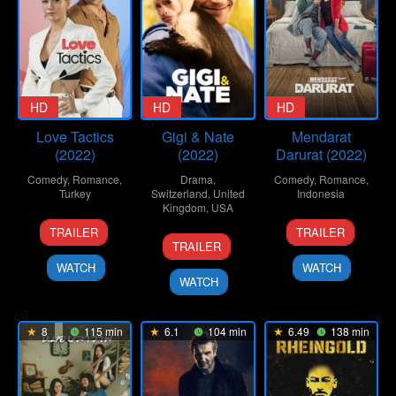
HD
HD
HD
Love Tactics
Gigi & Nate
Mendarat
(2022)
(2022)
Darurat (2022)
Comedy
,
Romance
,
Drama
,
Comedy
,
Romance
,
Turkey
Switzerland
,
United
Indonesia
Kingdom
,
USA
11
Emre
8
Pandji
TRAILER
TRAILER
2
Nick
Feb
Kabakuşak
Sep
Pragiwakso
TRAILER
Sep
Hamm
2022
2022
WATCH
WATCH
2022
WATCH
8
115 min
6.1
104 min
6.49
138 min