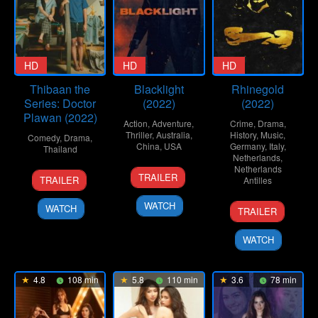
HD
HD
HD
Thibaan the
Blacklight
Rhinegold
Series: Doctor
(2022)
(2022)
Plawan (2022)
Action
,
Adventure
,
Crime
,
Drama
,
Thriller
,
Australia
,
History
,
Music
,
Comedy
,
Drama
,
China
,
USA
Germany
,
Italy
,
Thailand
Netherlands
,
10
Oliver
Netherlands
10
Surasak
TRAILER
TRAILER
Antilles
Feb
Tummel
Mar
Pongsorn
2022
2022
27
Fatih
WATCH
WATCH
TRAILER
Oct
Akin
2022
WATCH
4.8
108 min
5.8
110 min
3.6
78 min